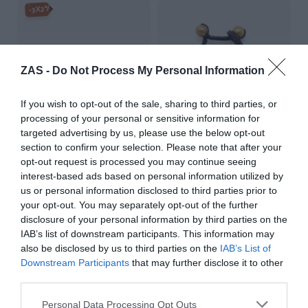
-3X2%
ZAS -
Do Not Process My Personal Information
If you wish to opt-out of the sale, sharing to third parties, or
processing of your personal or sensitive information for
targeted advertising by us, please use the below opt-out
section to confirm your selection. Please note that after your
opt-out request is processed you may continue seeing
interest-based ads based on personal information utilized by
Pulsera de macramé y latón
Gafas de sol de Madera
con concha
CANDY TIGER
us or personal information disclosed to third parties prior to
★★★★★
★★★★★
your opt-out. You may separately opt-out of the further
22,
34,
74
€
99
€
disclosure of your personal information by third parties on the
4,
50
€
[GFJA04 ]
IAB’s list of downstream participants. This information may
[PUAM01 ]
also be disclosed by us to third parties on the
IAB’s List of
Ver producto
Downstream Participants
that may further disclose it to other
Ver producto
third parties.
Personal Data Processing Opt Outs