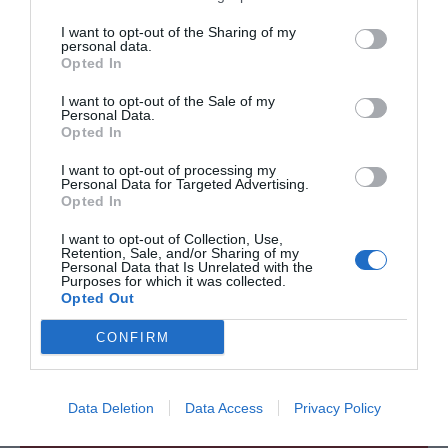
I want to opt-out of the Sharing of my
personal data.
Opted In
I want to opt-out of the Sale of my
Personal Data.
Opted In
I want to opt-out of processing my
Personal Data for Targeted Advertising.
Opted In
I want to opt-out of Collection, Use,
Retention, Sale, and/or Sharing of my
Pulsera hippie bolas colores,
Pendientes Aro de madera
Personal Data that Is Unrelated with the
Decorados 20mm
Purposes for which it was collected.
★★★★★
★★★★★
★★★★★
★★★★★
Opted Out
3,
95
€
4,
50
€
CONFIRM
[PUFA02 ]
[PEMA45 ]
Ver producto
Ver producto
Data Deletion
Data Access
Privacy Policy