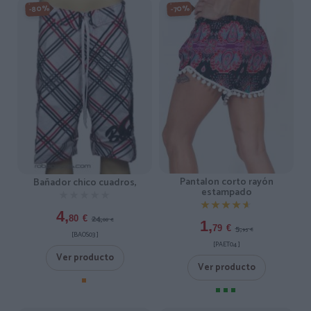
-80%
-70%
Pantalon corto rayón
Bañador chico cuadros,
estampado
★★★★★
★★★★★
★★★★★
★★★★★
4,
24,
80
€
00
€
1,
5,
79
€
95
€
[BAOS03 ]
[PAET04 ]
Ver producto
Ver producto