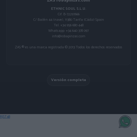
ZAS robapinzas.com
ETHNIC SOUL S.L.U.
Cif. B-72297666
C/ Bailén 44 (nave), 11380 Tarifa (Cádiz) Spain
Tel. +34 956 680 448
Whatsapp: +34 640 378 097
info@robapinzas.com
ZAS ® es una marca registrada © 2013 Todos los derechos reservados
Versión completa
RJST48