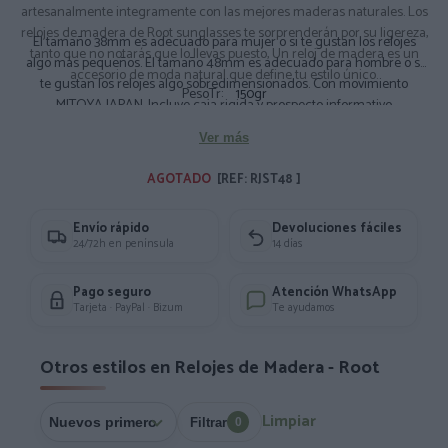
artesanalmente integramente con las mejores maderas naturales. Los
relojes de madera de Root sunglasses te sorprenderán por su ligereza,
El tamaño 38mm es adecuado para mujer o si te gustan los relojes
tanto que no notarás que lo llevas puesto, Un reloj de madera es un
algo más pequeños. El tamaño 48mm es adecuado para hombre o si
accesorio de moda natural que define tu estilo único.
te gustan los relojes algo sobredimensionados. Con movimiento
PesoTr:
150gr
MITOYA JAPAN. Incluye caja rigida y prospecto informativo
Composición: Madera de Ebano Roble. Correa de Piel
Ver más
Medidas Aprox: Diámetro: 4.8cm.
AGOTADO 
[REF: RJST48 ]
Envío rápido
Devoluciones fáciles
24/72h en península
14 días
Pago seguro
Atención WhatsApp
Tarjeta · PayPal · Bizum
Te ayudamos
Otros estilos en Relojes de Madera - Root
Limpiar
Filtrar
0