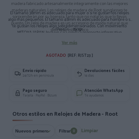
madera fabricado artesanalmente integramente con las mejores
maderas naturales. Los relojes de madera de Root sunglasses te
El tamaño 38mm es adecuado para mujer o si te gustan los relojes
sorprenderán por su ligereza, tanto que no notarás que lo llevas
algo más pequeños. El tamaño 48mm es adecuado para hombre o si
puesto, Un reloj de madera es un accesorio de moda natural que
te gustan los relojes algo sobredimensionados. Con movimiento
PesoTr:
150gr
define tu estilo único.
MITOYA JAPAN. Incluye caja rigida y prospecto informativo
Composición: Madera de Bambú Zebra. Correa de madera
Ver más
Medidas Aprox: Diámetro: 4.8cm.
AGOTADO 
[REF: RJST23 ]
Envío rápido
Devoluciones fáciles
24/72h en península
14 días
Pago seguro
Atención WhatsApp
Tarjeta · PayPal · Bizum
Te ayudamos
Otros estilos en Relojes de Madera - Root
Limpiar
Filtrar
0