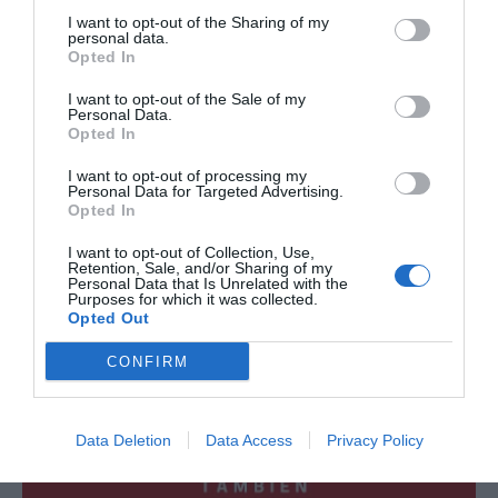
-40%
-80%
I want to opt-out of the Sharing of my
personal data.
Opted In
I want to opt-out of the Sale of my
Personal Data.
Opted In
I want to opt-out of processing my
Personal Data for Targeted Advertising.
Opted In
I want to opt-out of Collection, Use,
Retention, Sale, and/or Sharing of my
Gafas de sol de Madera
Pantalón corto estilo
Personal Data that Is Unrelated with the
CANDY GREEN
Purposes for which it was collected.
★★★★★
★★★★★
Opted Out
19,
31,
19
€
2,
99
€
14,
99
€
95
€
[GFJA02 ]
CONFIRM
[PASC03 ]
Ver producto
Ver producto
Data Deletion
Data Access
Privacy Policy