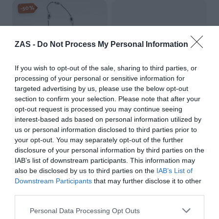
-50%
ZAS -
Do Not Process My Personal Information
If you wish to opt-out of the sale, sharing to third parties, or
processing of your personal or sensitive information for
targeted advertising by us, please use the below opt-out
section to confirm your selection. Please note that after your
opt-out request is processed you may continue seeing
interest-based ads based on personal information utilized by
us or personal information disclosed to third parties prior to
Plato de madera de palma.
Collar largo plumas decoradas
★★★★★
★★★★★
★★★★★
★★★★★
your opt-out. You may separately opt-out of the further
disclosure of your personal information by third parties on the
17,
3,
6,
95
€
25
€
50
€
IAB’s list of downstream participants. This information may
[EXCU07 ]
[COPA09 ]
also be disclosed by us to third parties on the
IAB’s List of
Downstream Participants
that may further disclose it to other
Ver producto
Ver producto
third parties.
Personal Data Processing Opt Outs