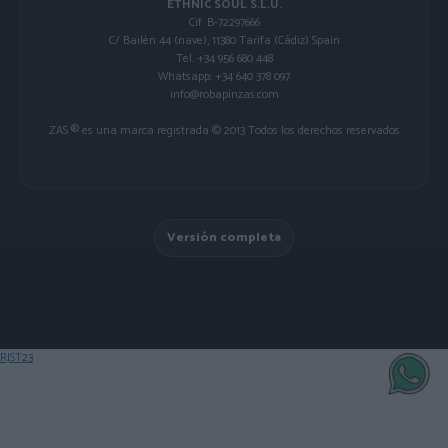
ETHNIC SOUL S.L.U.
Cif. B-72297666
C/ Bailén 44 (nave), 11380 Tarifa (Cádiz) Spain
Tel. +34 956 680 448
Whatsapp: +34 640 378 097
info@robapinzas.com
ZAS ® es una marca registrada © 2013 Todos los derechos reservados
Versión completa
RJST23