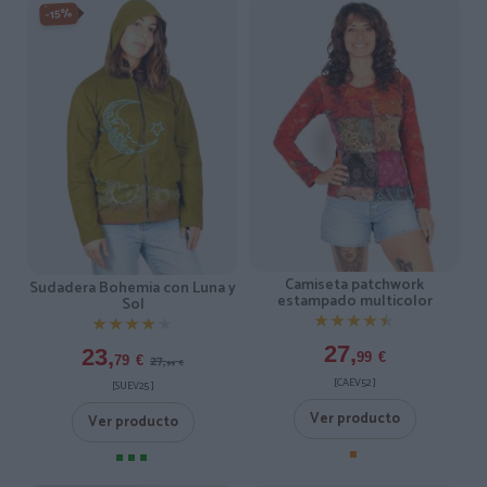
-15%
Camiseta patchwork
Sudadera Bohemia con Luna y
estampado multicolor
Sol
★★★★★
★★★★★
★★★★★
★★★★★
27,
23,
99
€
27,
79
€
99
€
[CAEV52 ]
[SUEV25 ]
Ver producto
Ver producto