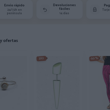
Devoluciones
Envío rápido
Pag
fáciles
24/72h en
Tarje
península
14 días
y ofertas
-50%
3X2