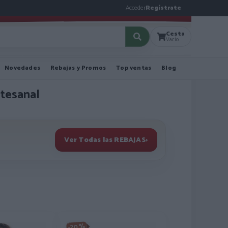
Acceder
Regístrate
Cesta
Vacío
Novedades
Rebajas y Promos
Top ventas
Blog
rtesanal
Ver Todas las REBAJAS
›
-20%