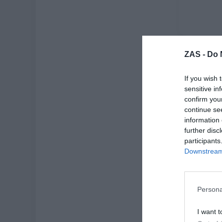
3X2
ZAS -
Do 
If you wish 
sensitive in
confirm you
continue se
information 
further disc
participants
Downstream 
Falso Dil
Deco
★
★
Persona
I want t