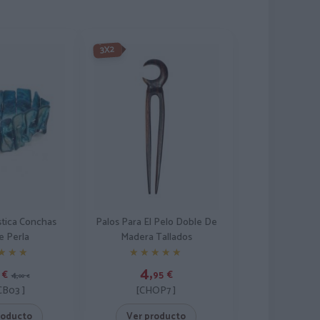
3X2
stica Conchas
Palos Para El Pelo Doble De
e Perla
Madera Tallados
★★★
★★★
★★★★★
★★★★★
4,
€
95
€
4,
00
€
B03 ]
[CHOP7 ]
roducto
Ver producto