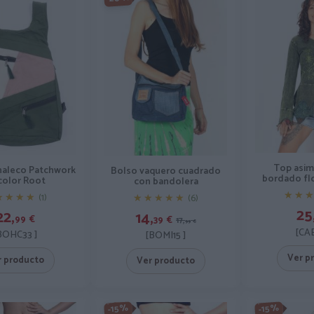
Top asim
haleco Patchwork
Bolso vaquero cuadrado
bordado flo
color Root
con bandolera
★★
★★
★★★★
★★★★
(1)
★★★★★
★★★★★
(6)
25
22,
14,
99
€
39
€
17,
99
€
[CA
BOHC33 ]
[BOMI15 ]
Ver p
r producto
Ver producto
-15%
-15%