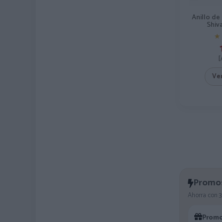
Anillo de
Shiva
★
★
[
Ve
Promos
Ahorra con 3x
Promo