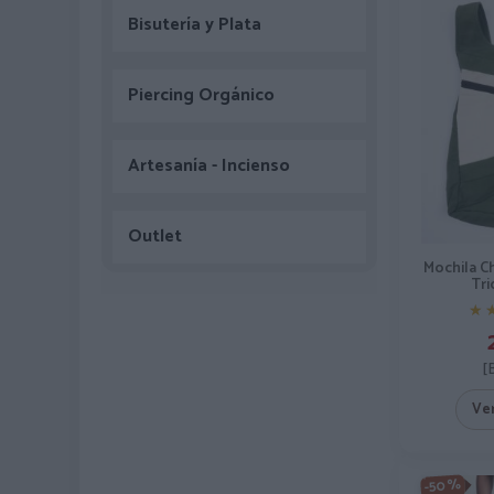
Bisutería y Plata
Piercing Orgánico
Artesanía - Incienso
Outlet
Mochila C
Tri
★
★
[
Ve
-50%