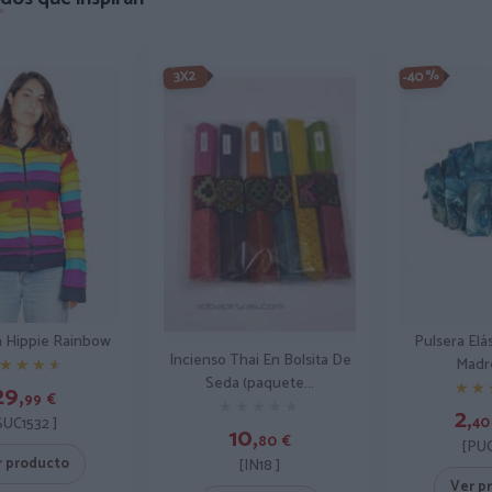
-40%
3X2
 Hippie Rainbow
Pulsera Elá
Incienso Thai En Bolsita De
Madr
★★★★
★★★★
Seda (paquete...
★★
★★
29,
99
€
★★★★★
★★★★★
2,
40
SUC1532 ]
10,
80
€
[PUC
r producto
[IN18 ]
Ver p