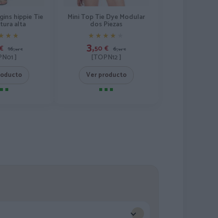
gins hippie Tie
Mini Top Tie Dye Modular
tura alta
dos Piezas
★★★
★★★
★★★★★
★★★★★
3,
€
50
€
16,
6,
99
€
99
€
N01 ]
[TOPN12 ]
roducto
Ver producto