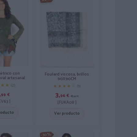
étrico con
Foulard viscosa, brillos
ral artesanal
90X90CM
★★★
★★★
(2)
★★★★★
★★★★★
(1)
,
3,
99
€
96
€
4,
95
€
EV63 ]
[FUKA08 ]
roducto
Ver producto
-30%