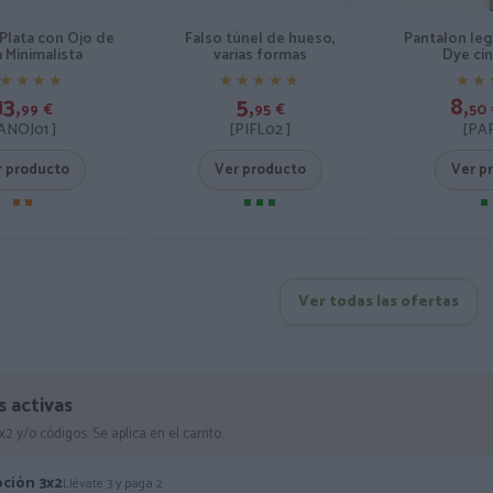
 Plata con Ojo de
Falso túnel de hueso,
Pantalon leg
 Minimalista
varias formas
Dye cin
★★★★
★★★★
★★★★★
★★★★★
★★
★★
13,
5,
8,
99
€
95
€
50
ANOJ01 ]
[PIFL02 ]
[PAP
r producto
Ver producto
Ver p
Ver todas las ofertas
 activas
2 y/o códigos. Se aplica en el carrito.
ción 3x2
Llévate 3 y paga 2