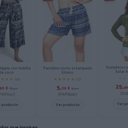
Sudadera c
ippie con hebilla
Pantalon corto estampado
Solar 
de coco
Etnico
★★
★★
★★★★
★★★★
(14)
★★★★★
★★★★★
(12)
25,
5,
49
98
€
09
€
17,
5,
95
€
99
€
[SU
PAPI02 ]
[PAPN08 ]
Ver p
r producto
Ver producto
dos que inspiran