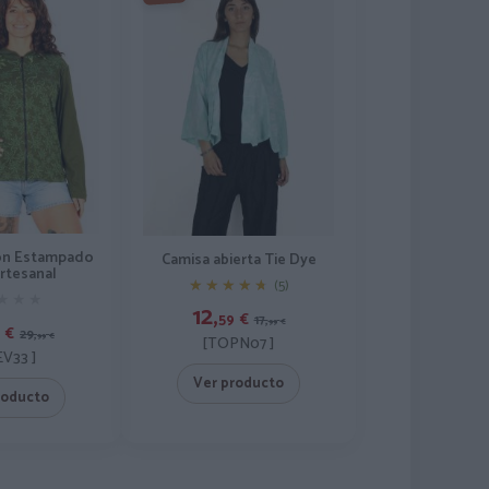
on Estampado
Camisa abierta Tie Dye
Artesanal
★★★★★
★★★★★
(5)
★★★
★★★
12,
59
€
17,
99
€
€
29,
99
€
[TOPN07 ]
EV33 ]
Ver producto
roducto