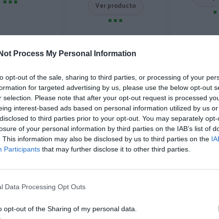
Ver producto
-20%
-15%
Not Process My Personal Information
to opt-out of the sale, sharing to third parties, or processing of your per
formation for targeted advertising by us, please use the below opt-out s
r selection. Please note that after your opt-out request is processed y
eing interest-based ads based on personal information utilized by us or
disclosed to third parties prior to your opt-out. You may separately opt-
losure of your personal information by third parties on the IAB’s list of
. This information may also be disclosed by us to third parties on the
IA
Participants
that may further disclose it to other third parties.
atador De Madera
Pantalón Hippie Harem
Riñone
rada A Mano
étnico
Redondead
★★★★
★★★★
★★★★★
★★★★★
★★
★★
l Data Processing Opt Outs
9,
23,
7,
50
€
76
€
99
27,
95
€
o opt-out of the Sharing of my personal data.
[PIFL37 ]
[PAHC18 ]
[RI