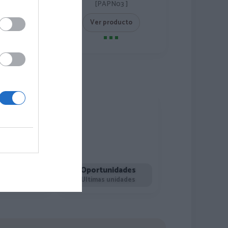
[PAPN03 ]
roducto
Ver producto
Bolsos y complementos
Oportunidades
 fulares…
Últimas unidades