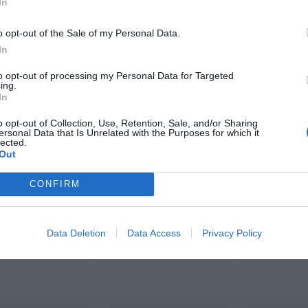
In
r producto
Ver producto
Ver p
o opt-out of the Sale of my Personal Data.
In
to opt-out of processing my Personal Data for Targeted
ing.
 por estilo
In
o opt-out of Collection, Use, Retention, Sale, and/or Sharing
ersonal Data that Is Unrelated with the Purposes for which it
lected.
Out
CONFIRM
 hippie mujer
Ropa hippie hombre
Data Deletion
Data Access
Privacy Policy
dos, sudaderas…
Pantalones, camisas..
Bolsos,