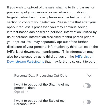
clientes. Todas las contraseñas se almacenan encriptadas y
monitorizamos nuestro sitio permanentemente para garantizar la
If you wish to opt-out of the sale, sharing to third parties, or
salvaguarda de los datos que nos facilitáis.
processing of your personal or sensitive information for
targeted advertising by us, please use the below opt-out
section to confirm your selection. Please note that after your
COOKIES
opt-out request is processed you may continue seeing
Definición y función de las cookies
interest-based ads based on personal information utilized by
¿Qué son las cookies? Una cookie es un fichero que se descarga en
us or personal information disclosed to third parties prior to
su ordenador al acceder a determinadas páginas web. Las cookies
your opt-out. You may separately opt-out of the further
disclosure of your personal information by third parties on the
permiten a una página web, entre otras cosas, almacenar y recuperar
IAB’s list of downstream participants. This information may
información sobre los hábitos de navegación de un usuario o de tu
also be disclosed by us to third parties on the
IAB’s List of
equipo y, dependiendo de la información que contengan y de la
Downstream Participants
that may further disclose it to other
forma en que utilice tu equipo, pueden utilizarse para reconocer al
third parties.
usuario.
Personal Data Processing Opt Outs
¿Qué tipos de cookies utiliza esta página web?
• Cookies propias: Son aquéllas que se envían al equipo terminal del
I want to opt-out of the Sharing of my
usuario desde un equipo o dominio gestionado por el propio editor y
personal data.
Opted In
desde el que se presta el servicio solicitado por el usuario.
• Cookies de tercero: Son aquéllas que se envían al equipo terminal del
I want to opt-out of the Sale of my
Personal Data.