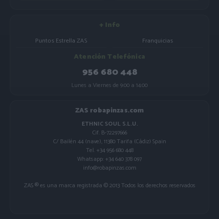
+ Info
Puntos Estrella ZAS
Franquicias
Atención Telefónica
956 680 448
Lunes a Viernes de 9:00 a 14:00
ZAS robapinzas.com
ETHNIC SOUL S.L.U.
Cif. B-72297666
C/ Bailén 44 (nave), 11380 Tarifa (Cádiz) Spain
Tel. +34 956 680 448
Whatsapp: +34 640 378 097
info@robapinzas.com
ZAS ® es una marca registrada © 2013 Todos los derechos reservados