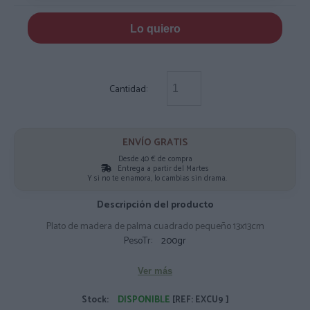
Lo quiero
Cantidad:
ENVÍO GRATIS
Desde 40 € de compra
Entrega a partir del Martes
Y si no te enamora, lo cambias sin drama.
Descripción del producto
Plato de madera de palma cuadrado pequeño 13x13cm
PesoTr:
200gr
Ver más
Stock:
DISPONIBLE
[REF: EXCU9 ]