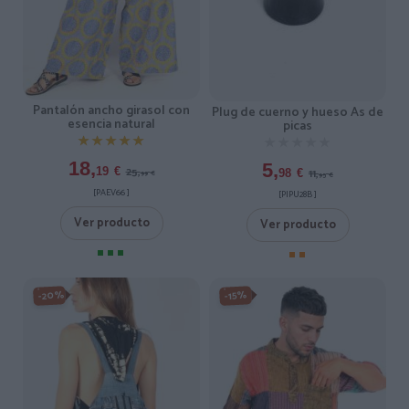
Pantalón ancho girasol con
Plug de cuerno y hueso As de
esencia natural
picas
★★★★★
★★★★★
★★★★★
★★★★★
18,
5,
25,
19
€
11,
98
€
99
€
95
€
[PAEV66 ]
[PIPU28B ]
Ver producto
Ver producto
-20%
-15%