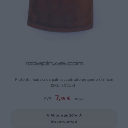
Plato de madera de palma cuadrado pequeño 13x13cm
[SKU: EXCU9] -
7,
35
€
PVP:
10,
50
€
★ Ahorra un 30% ★
[Por tiempo Limitado]