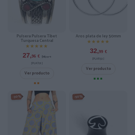
Pulsera Pulsera Tíbet
Aros plata de ley 50mm
Turquesa Central
★★★★★
★★★★★
★★★★★
★★★★★
32,
99
€
27,
34,
96
€
95
€
[PLAR50 ]
[PUAT01 ]
Ver producto
Ver producto
-30%
-50%