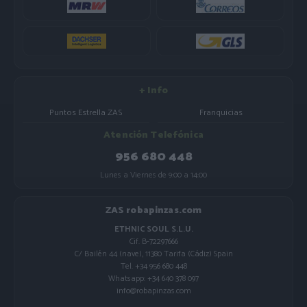
+ Info
Puntos Estrella ZAS
Franquicias
Atención Telefónica
956 680 448
Lunes a Viernes de 9:00 a 14:00
ZAS robapinzas.com
ETHNIC SOUL S.L.U.
Cif. B-72297666
C/ Bailén 44 (nave), 11380 Tarifa (Cádiz) Spain
Tel. +34 956 680 448
Whatsapp: +34 640 378 097
info@robapinzas.com