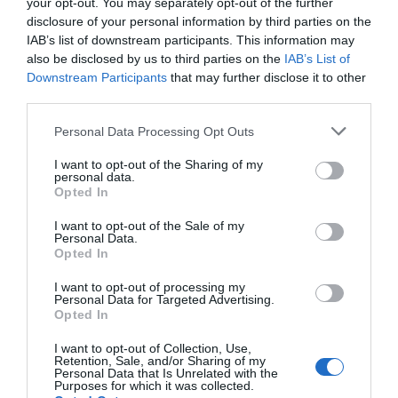
your opt-out. You may separately opt-out of the further
disclosure of your personal information by third parties on the
IAB’s list of downstream participants. This information may
also be disclosed by us to third parties on the
IAB’s List of
Downstream Participants
that may further disclose it to other
third parties.
Plato de madera de palma.
Plato expositor de madera
grande 20x20 cm también
de palma, rectangular
Personal Data Processing Opt Outs
25x13cm
★★★★★
★★★★★
★★★★★
★★★★★
17,
I want to opt-out of the Sharing of my
95
€
personal data.
10,
14,
15
€
50
€
[EXCU07 ]
Opted In
[EXCU8 ]
Ver producto
I want to opt-out of the Sale of my
Ver producto
Personal Data.
Opted In
I want to opt-out of processing my
Personal Data for Targeted Advertising.
Opted In
1
I want to opt-out of Collection, Use,
Retention, Sale, and/or Sharing of my
Personal Data that Is Unrelated with the
Purposes for which it was collected.