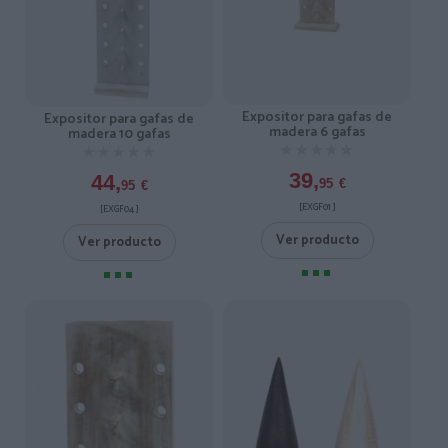
Expositor para gafas de
Expositor para gafas de
madera 6 gafas
madera 10 gafas
★★★★★
★★★★★
★★★★★
★★★★★
39,
44,
95
€
95
€
[EXGF01 ]
[EXGF04 ]
Ver producto
Ver producto