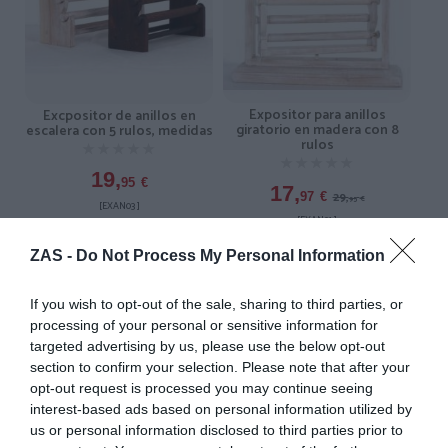
Expositor para anillos
Excpositor de anillos en
giratorio en madera con 8
escalera con 5 rulos, medidas
rulos
★★★★★
★★★★★
★★★★★
★★★★★
19,
95
€
17,
29,
97
€
95
€
[EXAN03 ]
[EXAN01 ]
Ver producto
Ver producto
ZAS -
Do Not Process My Personal Information
If you wish to opt-out of the sale, sharing to third parties, or
processing of your personal or sensitive information for
-30%
targeted advertising by us, please use the below opt-out
section to confirm your selection. Please note that after your
opt-out request is processed you may continue seeing
interest-based ads based on personal information utilized by
us or personal information disclosed to third parties prior to