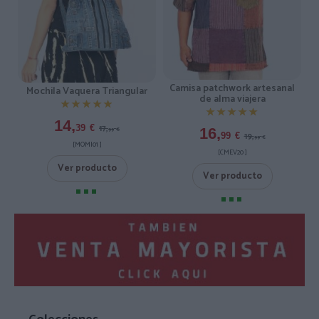
Camisa patchwork artesanal
Mochila Vaquera Triangular
de alma viajera
★★★★★
★★★★★
★★★★★
★★★★★
14,
17,
39
€
16,
99
€
19,
99
€
99
€
[MOMI01 ]
[CMEV20 ]
Ver producto
Ver producto