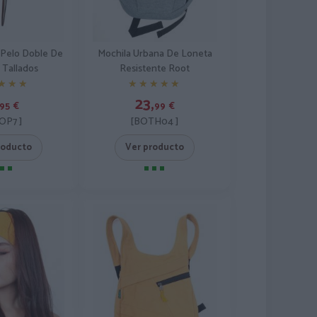
Mochila Urbana De Loneta
l Pelo Doble De
Resistente Root
 Tallados
★★★★★
★★★★★
★★★
★★★
23,
99
€
95
€
[BOTH04 ]
OP7 ]
Ver producto
roducto