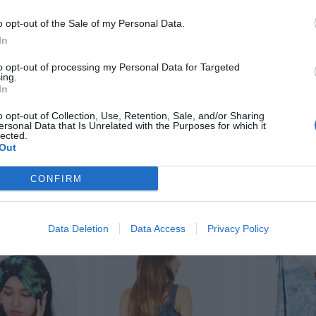
o opt-out of the Sale of my Personal Data.
In
to opt-out of processing my Personal Data for Targeted
ing.
e Rayón Tie Dye
Bolso Vaqu
Cinta Del Pelo Estámpada
In
ulticolor
2,
Con Asas 
50
€
★★★★
★★★★
o opt-out of Collection, Use, Retention, Sale, and/or Sharing
★★
★★
[CESN01 ]
ersonal Data that Is Unrelated with the Purposes for which it
,
12,
lected.
19
€
18,
79
99
€
Out
Ver producto
FUPN04 ]
[BO
r producto
CONFIRM
Ver p
Data Deletion
Data Access
Privacy Policy
-20%
-20%