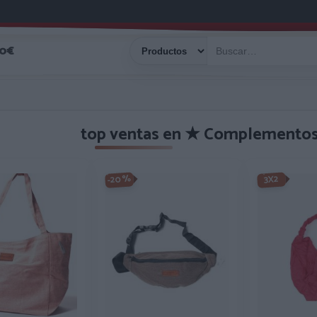
40€
top ventas en ★ Complemento
-20%
3X2