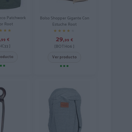
leco Patchwork
Bolso Shopper Gigante Con
lor Root
Estuche Root
★★★
★★★
★★★★★
★★★★★
,
29,
99
€
99
€
C33 ]
[BOTH06 ]
roducto
Ver producto