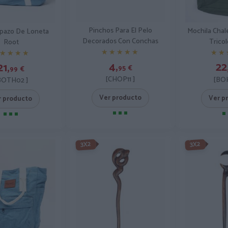
Pinchos Para El Pelo
Mochila Cha
apazo De Loneta
Decorados Con Conchas
Trico
Root
★★★★★
★★★★★
★★
★★
★★★★
★★★★
4,
22
21,
95
€
99
€
[CHOP11 ]
[BOH
BOTH02 ]
Ver producto
Ver p
r producto
3X2
3X2