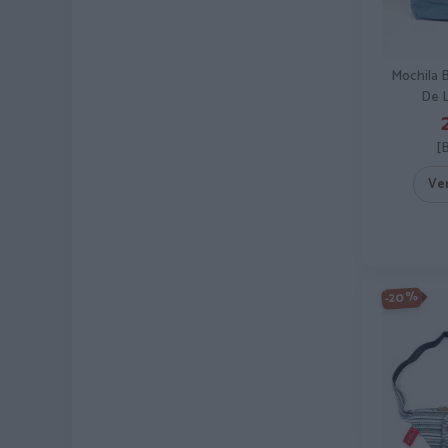
Mochila B
De 
[
Ve
-20%