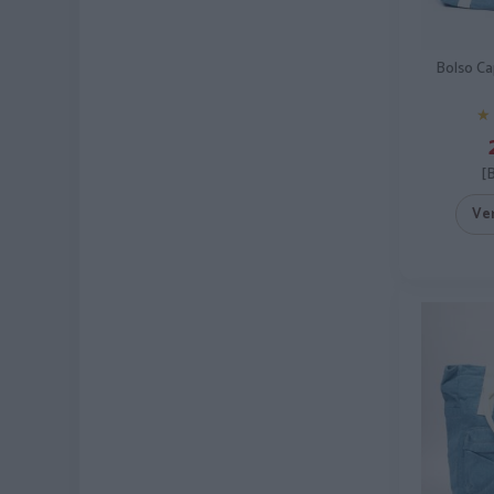
Bolso C
★
★
[
Ve