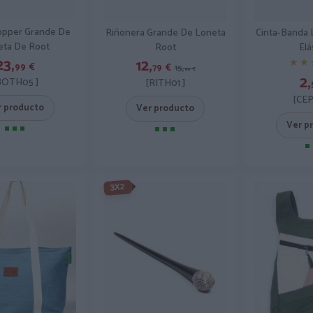
opper Grande De
Riñonera Grande De Loneta
Cinta-Banda 
eta De Root
Root
Elá
23,
12,
★★
★★
99
€
79
€
15,
99
€
2,
BOTH05 ]
[RITH01 ]
[CEP
r producto
Ver producto
Ver p
3X2