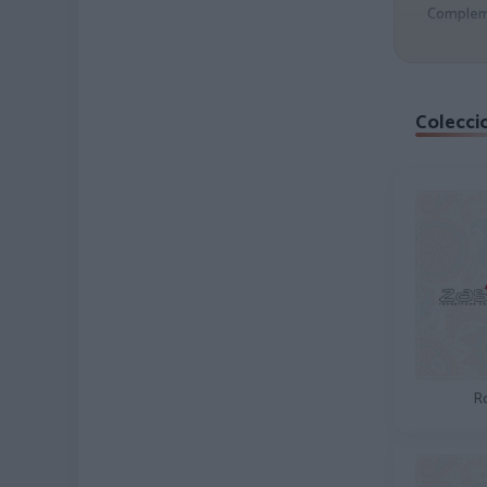
Compleme
Colecci
R