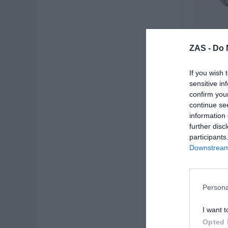
Riño
ZAS -
Do 
Redonde
★
★
If you wish 
10
sensitive in
[
confirm you
continue se
Ve
information 
further disc
participants
Downstream 
-20%
Persona
I want t
Opted 