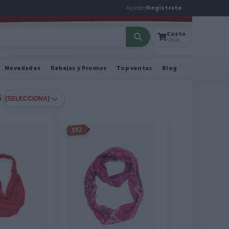
Acceder
Regístrate
Cesta
Vacío
Novedades
Rebajas y Promos
Top ventas
Blog
s
3X2