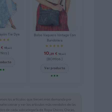
ayón Tie Dye
Bolso Vaquero Vintage Con
★★★
★★★
Bandolera
★★★★★
★★★★★
€
18,
99
€
10,
N03 ]
39
€
12,
99
€
[BOMI06 ]
roducto
Ver producto
ramos los artículos que tienen más demanda por
 seleccionar y ver los artículos más vendidos de las
idos de cada subcategoría de Ropa Chicos, Chicas,