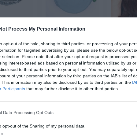
nera Hippie
Bolso Media Luna De
Cinta-Banda
Not Process My Personal Information
ada Multicolor
Loneta Root
L
★★★★
★★★★
★★★★★
★★★★★
★★
★★
to opt-out of the sale, sharing to third parties, or processing of your per
,
14,
2,
39
€
99
€
12,
formation for targeted advertising by us, please use the below opt-out s
99
€
RIKA06 ]
[BOHC35 ]
[CEP
r selection. Please note that after your opt-out request is processed y
eing interest-based ads based on personal information utilized by us or
r producto
Ver producto
Ver p
disclosed to third parties prior to your opt-out. You may separately opt-
losure of your personal information by third parties on the IAB’s list of
. This information may also be disclosed by us to third parties on the
IA
Participants
that may further disclose it to other third parties.
-20%
3X2
l Data Processing Opt Outs
o opt-out of the Sharing of my personal data.
In