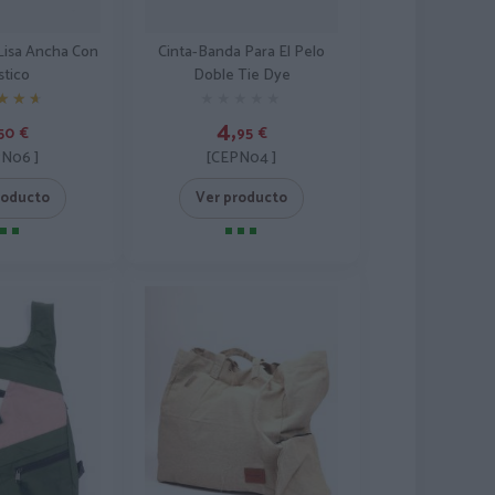
Lisa Ancha Con
Cinta-Banda Para El Pelo
stico
Doble Tie Dye
★★★
★★★
★★★★★
★★★★★
4,
50
€
95
€
N06 ]
[CEPN04 ]
roducto
Ver producto