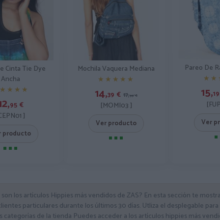
Pareo De R
e Cinta Tie Dye
Mochila Vaquera Mediana
★★
★★
Ancha
★★★★★
★★★★★
15,
★★★★
★★★★
14,
19
39
€
17,
99
€
12,
[FUP
95
€
[MOMI03 ]
CEPN01 ]
Ver p
Ver producto
r producto
 son los artículos Hippies más vendidos de ZAS? En esta sección te most
lientes particulares durante los últimos 30 días. Utliza el desplegable para
s categorías de la tienda Puedes acceder a los artículos hippies más vend