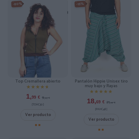
-80%
-15%
Top Cremallera abierto
Pantalón Hippie Unisex tiro
muy bajo y Rayas
★★★★★
★★★★★
★★★★★
★★★★★
1,
9,
99
€
95
€
18,
21,
69
€
99
€
[TOHC30 ]
[PAHC48 ]
Ver producto
Ver producto