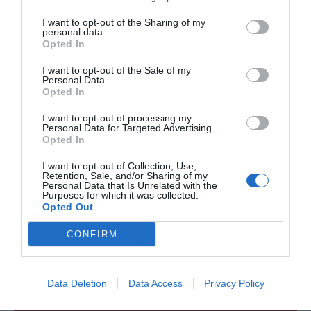
-30%
-15%
I want to opt-out of the Sharing of my
personal data.
Opted In
I want to opt-out of the Sale of my
Personal Data.
Opted In
I want to opt-out of processing my
Personal Data for Targeted Advertising.
Opted In
I want to opt-out of Collection, Use,
Retention, Sale, and/or Sharing of my
Mono baggy estampado con
Short patchwork con
Personal Data that Is Unrelated with the
espíritu libre
estampados solares
Purposes for which it was collected.
★★★★★
★★★★★
★★★★★
★★★★★
Opted Out
20,
14,
29,
16,
99
€
44
€
99
€
99
€
CONFIRM
[PAEV65 ]
[PAEV55 ]
Ver producto
Ver producto
Data Deletion
Data Access
Privacy Policy