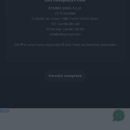
ZAS robapinzas.com
ETHNIC SOUL S.L.U.
Cif. B-72297666
C/ Bailén 44 (nave), 11380 Tarifa (Cádiz) Spain
Tel. +34 956 680 448
Whatsapp: +34 640 378 097
info@robapinzas.com
ZAS ® es una marca registrada © 2013 Todos los derechos reservados
Versión completa
RJST37