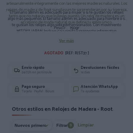
artesanalmente integramente con las mejores maderas naturales. Los
relojes de madera de Root sunglasses te sorprenderán por su ligereza,
El tamaño 38mm es adecuado para mujer o si te gustan los relojes
tanto que no notarás que lo llevas puesto, Un reloj de madera es un
algo más pequeños. El tamaño 48mm es adecuado para hombre o si
accesorio de moda natural que define tu estilo único.
te gustan los relojes algo sobredimensionados. Con movimiento
PesoTr:
150gr
MITOYA JAPAN. Incluye caja rigida y prospecto informativo
Composición: Madera de Bambú. Correa de corcho
Ver más
Medidas Aprox: Diámetro: 3.8cm.
AGOTADO 
[REF: RJST37 ]
Envío rápido
Devoluciones fáciles
24/72h en península
14 días
Pago seguro
Atención WhatsApp
Tarjeta · PayPal · Bizum
Te ayudamos
Otros estilos en Relojes de Madera - Root
Limpiar
Filtrar
0