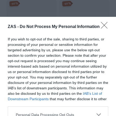
-50%
-50%
ZAS -
Do Not Process My Personal Information
If you wish to opt-out of the sale, sharing to third parties, or
processing of your personal or sensitive information for
targeted advertising by us, please use the below opt-out
section to confirm your selection. Please note that after your
opt-out request is processed you may continue seeing
interest-based ads based on personal information utilized by
Plug túnel madera de teca
Plug cuerno y hueso grabado
pequeño
us or personal information disclosed to third parties prior to
estrella
★★★★★
★★★★★
★★★★★
★★★★★
your opt-out. You may separately opt-out of the further
disclosure of your personal information by third parties on the
3,
3,
7,
7,
75
€
50
€
50
€
00
€
IAB’s list of downstream participants. This information may
[PIPUM3A ]
[PIPU11A ]
also be disclosed by us to third parties on the
IAB’s List of
Downstream Participants
that may further disclose it to other
Ver producto
Ver producto
third parties.
Personal Data Processing Opt Outs