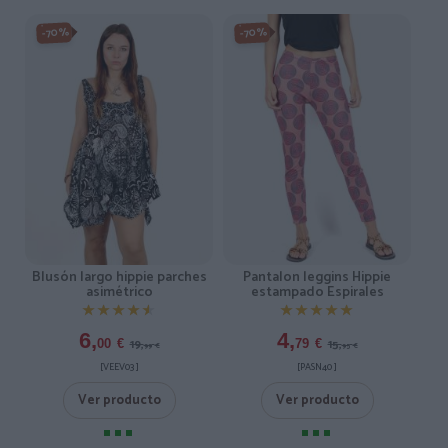
-70%
-70%
Blusón largo hippie parches
Pantalon leggins Hippie
asimétrico
estampado Espirales
★★★★★
★★★★★
★★★★★
★★★★★
6,
4,
19,
15,
00
€
79
€
99
€
95
€
[VEEV03 ]
[PASN40 ]
Ver producto
Ver producto