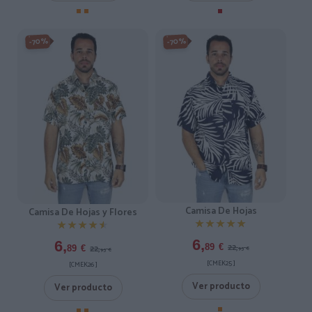
-70%
-70%
Camisa De Hojas
Camisa De Hojas y Flores
★★★★★
★★★★★
★★★★★
★★★★★
6,
6,
22,
89
€
22,
89
€
95
€
95
€
[CMEK25 ]
[CMEK26 ]
Ver producto
Ver producto