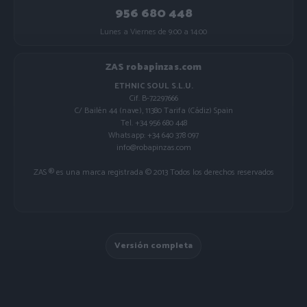
956 680 448
Lunes a Viernes de 9:00 a 14:00
ZAS robapinzas.com
ETHNIC SOUL S.L.U.
Cif. B-72297666
C/ Bailén 44 (nave), 11380 Tarifa (Cádiz) Spain
Tel. +34 956 680 448
Whatsapp: +34 640 378 097
info@robapinzas.com
ZAS ® es una marca registrada © 2013 Todos los derechos reservados
Versión completa