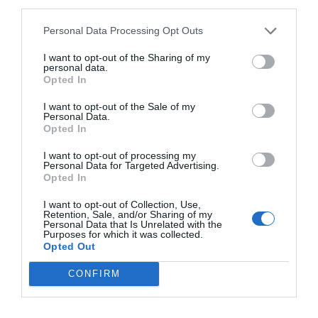
third parties.
Personal Data Processing Opt Outs
Cargar más productos
I want to opt-out of the Sharing of my
personal data.
Opted In
1
2
3
4
I want to opt-out of the Sale of my
Personal Data.
Opted In
I want to opt-out of processing my
Personal Data for Targeted Advertising.
Opted In
ZAS DESDE 1999
Casi 3 décadas vistiendo almas libres con piezas
I want to opt-out of Collection, Use,
auténticas traídas directamente de origen.
Retention, Sale, and/or Sharing of my
Personal Data that Is Unrelated with the
Purposes for which it was collected.
Opted Out
4,7/5 · 1.197 valoraciones
CONFIRM
Ver detalles
›