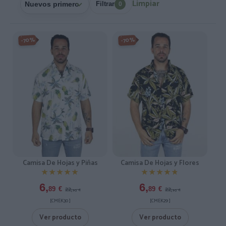
Limpiar
Filtrar
0
-70%
-70%
Camisa De Hojas y Piñas
Camisa De Hojas y Flores
★★★★★
★★★★★
★★★★★
★★★★★
6,
6,
22,
22,
89
€
89
€
95
€
95
€
[CMEK30 ]
[CMEK29 ]
Ver producto
Ver producto