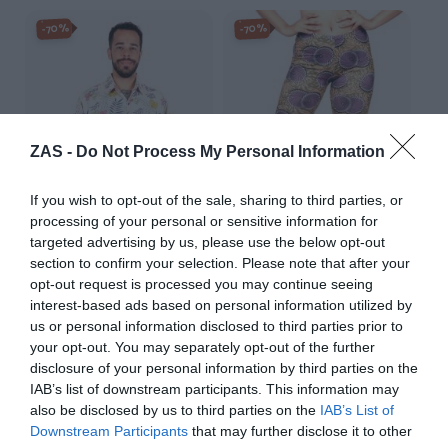
-70%
-70%
ZAS -
Do Not Process My Personal Information
If you wish to opt-out of the sale, sharing to third parties, or
processing of your personal or sensitive information for
targeted advertising by us, please use the below opt-out
section to confirm your selection. Please note that after your
Camisa de rayón con
Pantalon leggins Hippie
opt-out request is processed you may continue seeing
estampados de flores
estampado Mandalas
★★★★★
★★★★★
★★★★★
★★★★★
interest-based ads based on personal information utilized by
us or personal information disclosed to third parties prior to
6,
4,
21,
14,
59
€
49
€
95
€
95
€
your opt-out. You may separately opt-out of the further
[CMEK17 ]
[PASN37 ]
disclosure of your personal information by third parties on the
IAB’s list of downstream participants. This information may
Ver producto
Ver producto
also be disclosed by us to third parties on the
IAB’s List of
Downstream Participants
that may further disclose it to other