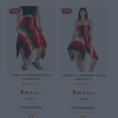
-70%
-70%
Falda estampado étnico
Vestido estampado étnico
asimétrico
asimétrico
★★★★★
★★★★★
★★★★★
★★★★★
6,
6,
22,
22,
89
€
89
€
95
€
95
€
[VEPI04-F ]
[VEPI04 ]
Ver producto
Ver producto