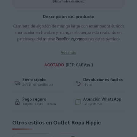
[Hasta fin de existencias]
Descripción del producto
Camiseta de algodón de manga larga con estampados étnicos
monocolor en hombro y mangas el cuerpo está realizado en
patchwork del mismo conmor con costuras vistas overlock
PesoTr:
150gr
Composición: 100% Algodón
Ver más
AGOTADO 
[REF: CAEV39 ]
Envío rápido
Devoluciones fáciles
24/72h en península
14 días
Pago seguro
Atención WhatsApp
Tarjeta · PayPal · Bizum
Te ayudamos
Otros estilos en Outlet Ropa Hippie