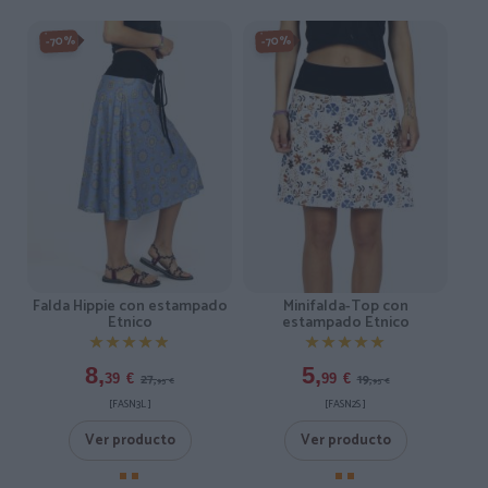
-70%
-70%
Minifalda-Top con
Falda Hippie con estampado
estampado Etnico
Etnico
★★★★★
★★★★★
★★★★★
★★★★★
5,
8,
19,
27,
99
€
39
€
95
€
95
€
[FASN2S ]
[FASN3L ]
Ver producto
Ver producto