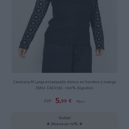
Camiseta M Larga estampado étnico en hombro y manga
[SKU: CAEV39] - 100% Algodón
5,
99
€
PVP:
19,
95
€
Outlet
★ Ahorra un 70% ★