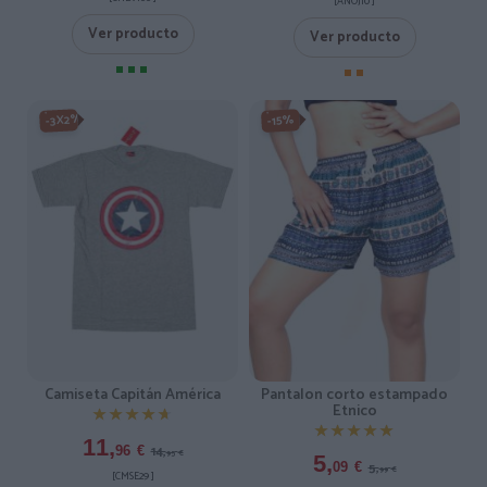
[ANOJ10 ]
Ver producto
Ver producto
-3X2%
-15%
Camiseta Capitán América
Pantalon corto estampado
Etnico
★★★★★
★★★★★
★★★★★
★★★★★
11,
14,
96
€
95
€
5,
5,
09
€
99
€
[CMSE29 ]