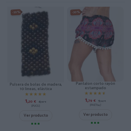
-70%
-70%
Pantalon corto rayón
Pulsera de bolas de madera,
estampado
10 lineas, elástica
★★★★★
★★★★★
★★★★★
★★★★★
1,
1,
79
€
5,
20
€
4,
95
€
00
€
[PAET04 ]
[PUCG ]
Ver producto
Ver producto