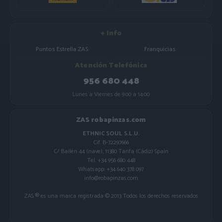
+ Info
Puntos Estrella ZAS
Franquicias
Atención Telefónica
956 680 448
Lunes a Viernes de 9:00 a 14:00
ZAS robapinzas.com
ETHNIC SOUL S.L.U.
Cif. B-72297666
C/ Bailén 44 (nave), 11380 Tarifa (Cádiz) Spain
Tel. +34 956 680 448
Whatsapp: +34 640 378 097
info@robapinzas.com
ZAS ® es una marca registrada © 2013 Todos los derechos reservados