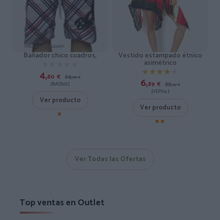
Bañador chico cuadros,
Vestido estampado étnico
asimétrico
★★★★★
★★★★★
★★★★★
★★★★★
4,
80
€
24,
00
€
6,
89
€
22,
[BAOS03 ]
95
€
[VEPI04 ]
Ver producto
Ver producto
Ver Todas las Ofertas
Top ventas en Outlet