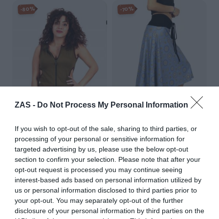
-80%
-70%
ZAS -
Do Not Process My Personal Information
Top Cremallera abierto
Falda Hippie con estampado
If you wish to opt-out of the sale, sharing to third parties, or
Etnico
★★★★★
★★★★★
processing of your personal or sensitive information for
1,
★★★★★
★★★★★
99
€
9,
targeted advertising by us, please use the below opt-out
95
€
8,
[TOHC30 ]
39
€
27,
section to confirm your selection. Please note that after your
95
€
[FASN3L ]
opt-out request is processed you may continue seeing
Ver producto
interest-based ads based on personal information utilized by
Ver producto
us or personal information disclosed to third parties prior to
your opt-out. You may separately opt-out of the further
disclosure of your personal information by third parties on the
-70%
-70%