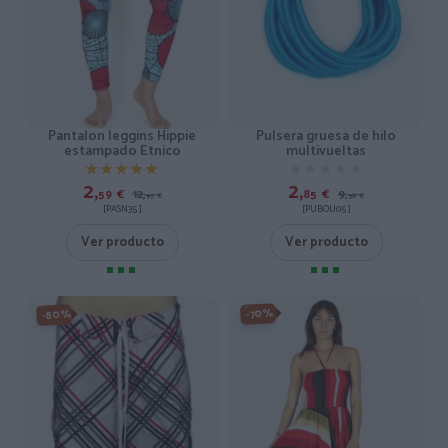
Pantalon leggins Hippie
Pulsera gruesa de hilo
estampado Etnico
multivueltas
★★★★★
★★★★★
★★★★★
★★★★★
2,
2,
59
€
12,
85
€
9,
95
€
50
€
[PASN35 ]
[PUBOU05 ]
Ver producto
Ver producto
-70%
-80%