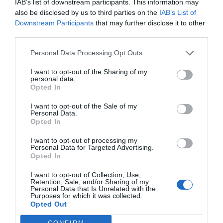
IAB’s list of downstream participants. This information may
also be disclosed by us to third parties on the
IAB’s List of
Downstream Participants
that may further disclose it to other
third parties.
Personal Data Processing Opt Outs
I want to opt-out of the Sharing of my
personal data.
Opted In
I want to opt-out of the Sale of my
Personal Data.
Falda estampado étnico
Pantalón corto pinzas chicas
Opted In
asimétrico
★★★★★
★★★★★
★★★★★
★★★★★
4,
I want to opt-out of processing my
49
€
14,
95
€
6,
Personal Data for Targeted Advertising.
89
€
22,
[PASC02 ]
95
€
Opted In
[VEPI04-F ]
Ver producto
Ver producto
I want to opt-out of Collection, Use,
Retention, Sale, and/or Sharing of my
Personal Data that Is Unrelated with the
Purposes for which it was collected.
Opted Out