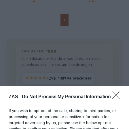
1
ZAS DESDE 1999
Casi 3 décadas vistiendo almas libres con piezas
auténticas traídas directamente de origen.
4,7/5 · 1.197 valoraciones
Ver detalles
›
ZAS -
Do Not Process My Personal Information
If you wish to opt-out of the sale, sharing to third parties, or
Sigue explorando
processing of your personal or sensitive information for
targeted advertising by us, please use the below opt-out
section to confirm your selection. Please note that after your