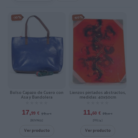
-60%
-70%
Lienzos pintados abstractos,
Bolso Capazo de Cuero con
medidas: 40x50cm
Asa y Bandolera
★★★★★
★★★★★
★★★★★
★★★★★
11,
17,
29,
59,
60
€
99
€
00
€
95
€
[FRLI4 ]
[BOVN03 ]
Ver producto
Ver producto