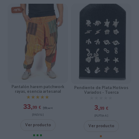
-15%
Pantalón harem patchwork
Pendiente de Plata Motivos
rayas, esencia artesanal
Variados - Tuerca
★★★★★
★★★★★
★★★★★
★★★★★
33,
3,
39,
99
€
99
€
99
€
[PAEV72 ]
[PLPT01-A ]
Ver producto
Ver producto