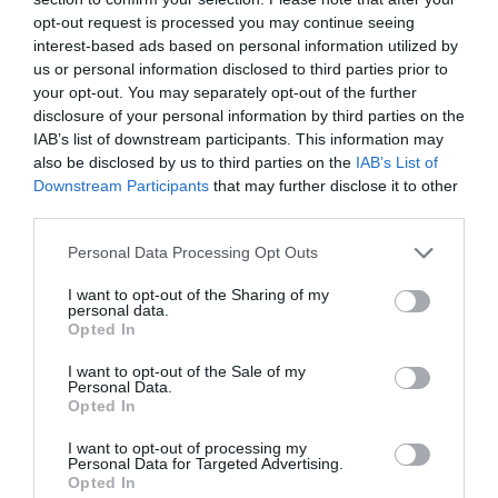
opt-out request is processed you may continue seeing
-20%
-70%
interest-based ads based on personal information utilized by
us or personal information disclosed to third parties prior to
your opt-out. You may separately opt-out of the further
disclosure of your personal information by third parties on the
IAB’s list of downstream participants. This information may
also be disclosed by us to third parties on the
IAB’s List of
Downstream Participants
that may further disclose it to other
third parties.
Personal Data Processing Opt Outs
I want to opt-out of the Sharing of my
Vestido de rayón con
Pantalón Falda Rayón
personal data.
estampados de flores
Mandalas
Opted In
★★★★★
★★★★★
★★★★★
★★★★★
7,
I want to opt-out of the Sale of my
14,
24,
49
€
17,
39
€
95
€
Personal Data.
99
€
[VESN37 ]
Opted In
[PAPN19 ]
Ver producto
Ver producto
I want to opt-out of processing my
Personal Data for Targeted Advertising.
Opted In