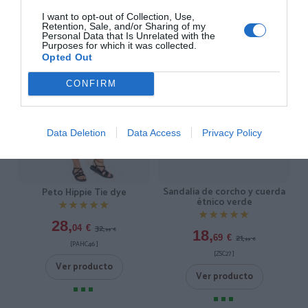
I want to opt-out of Collection, Use,
-15%
-15%
Retention, Sale, and/or Sharing of my
Personal Data that Is Unrelated with the
Purposes for which it was collected.
Opted Out
CONFIRM
Data Deletion
Data Access
Privacy Policy
Sandalia de corcho y cuerda
Peto Hippie Tie dye
étnico verde
★★★★★
★★★★★
★★★★★
★★★★★
28,
32,
04
€
99
€
18,
21,
69
€
99
€
[PAHC46 ]
[ZSC27 ]
Ver producto
Ver producto