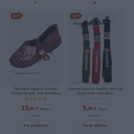
-80%
-60%
Sandalia, zapato de piel,
Llavero para el cuello con clip
forma de pié. con detalles
separador metálico
★★★★★
★★★★★
★★★★★
★★★★★
13,
5,
69,
12,
80
€
00
€
00
€
50
€
[ZPV4 ]
[LLVMO ]
Ver producto
Ver producto