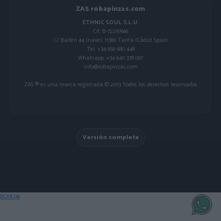
ZAS robapinzas.com
ETHNIC SOUL S.L.U.
Cif. B-72297666
C/ Bailén 44 (nave), 11380 Tarifa (Cádiz) Spain
Tel. +34 956 680 448
Whatsapp: +34 640 378 097
info@robapinzas.com
ZAS ® es una marca registrada © 2013 Todos los derechos reservados
Versión completa
BOHC06