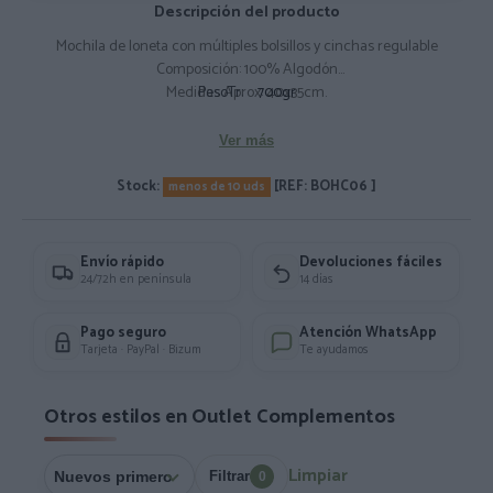
Descripción del producto
Mochila de loneta con múltiples bolsillos y cinchas regulable
Composición: 100% Algodón
Medidas Aprox: 40x35cm.
PesoTr:
700gr
Ver más
Stock:
[REF: BOHC06 ]
menos de 10 uds
Envío rápido
Devoluciones fáciles
24/72h en península
14 días
Pago seguro
Atención WhatsApp
Tarjeta · PayPal · Bizum
Te ayudamos
Otros estilos en Outlet Complementos
Limpiar
Filtrar
0