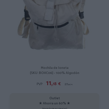
Mochila de loneta
[SKU: BOHC06] - 100% Algodón
11,
18
€
PVP:
27,
95
€
Outlet
★ Ahorra un 60% ★
[Hasta fin de existencias]