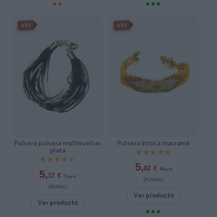
-3X2%
-3X2%
3X2
3X2
Pulsera pulsera multivueltas
Pulsera étnica macramé
plata
★★★★★
★★★★★
★★★★★
★★★★★
5,
8,
82
€
95
€
5,
7,
17
€
95
€
[PUHA02 ]
[PUPA12 ]
Ver producto
Ver producto