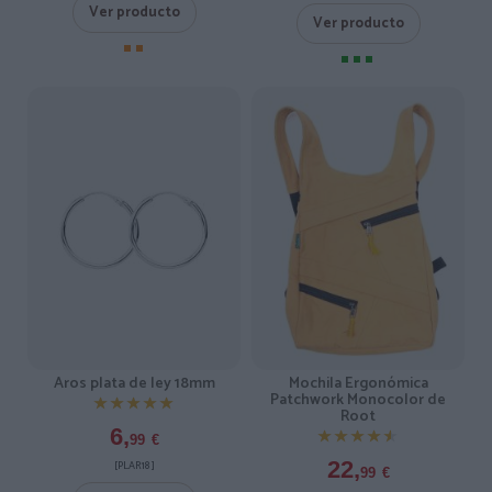
Ver producto
Ver producto
Aros plata de ley 18mm
Mochila Ergonómica
Patchwork Monocolor de
★★★★★
★★★★★
Root
6,
★★★★★
★★★★★
99
€
22,
[PLAR18 ]
99
€