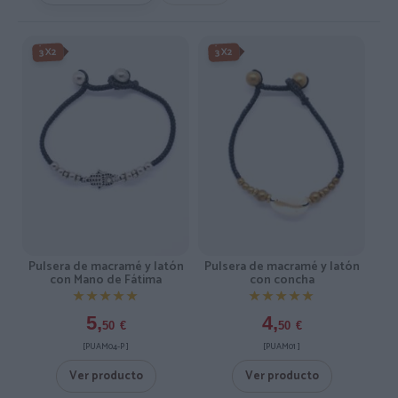
3X2
3X2
Pulsera de macramé y latón
Pulsera de macramé y latón
con Mano de Fátima
con concha
★★★★★
★★★★★
★★★★★
★★★★★
5,
4,
50
€
50
€
[PUAM04-P ]
[PUAM01 ]
Ver producto
Ver producto