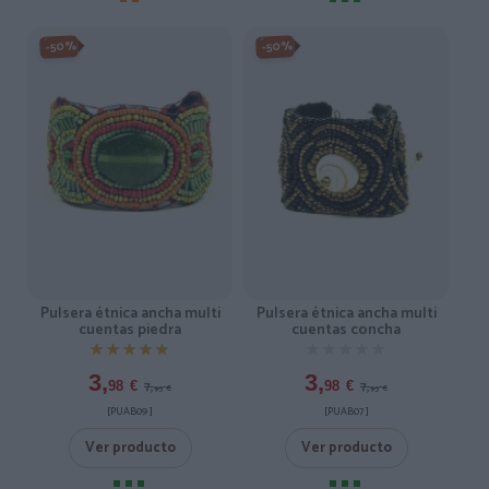
-50%
-50%
Pulsera étnica ancha multi
Pulsera étnica ancha multi
cuentas piedra
cuentas concha
★★★★★
★★★★★
★★★★★
★★★★★
3,
3,
7,
7,
98
€
98
€
95
€
95
€
[PUAB09 ]
[PUAB07 ]
Ver producto
Ver producto