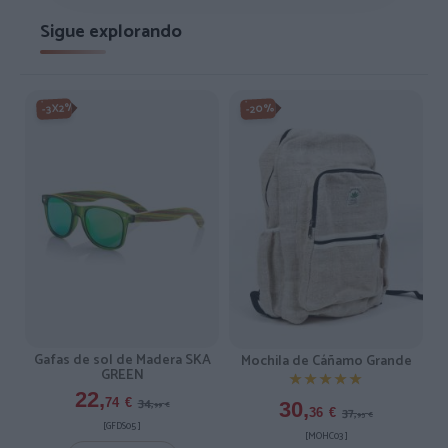
Sigue explorando
-3X2%
-20%
Gafas de sol de Madera SKA
Mochila de Cáñamo Grande
GREEN
★★★★★
★★★★★
22,
34,
74
€
30,
99
€
37,
36
€
95
€
[GFDS05 ]
[MOHC03 ]