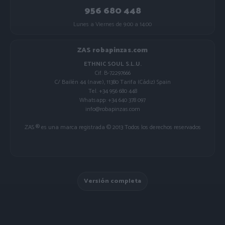
956 680 448
Lunes a Viernes de 9:00 a 14:00
ZAS robapinzas.com
ETHNIC SOUL S.L.U.
Cif. B-72297666
C/ Bailén 44 (nave), 11380 Tarifa (Cádiz) Spain
Tel. +34 956 680 448
Whatsapp: +34 640 378 097
info@robapinzas.com
ZAS ® es una marca registrada © 2013 Todos los derechos reservados
Versión completa