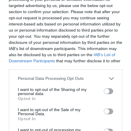
targeted advertising by us, please use the below opt-out
-50%
3X2
section to confirm your selection. Please note that after your
opt-out request is processed you may continue seeing
interest-based ads based on personal information utilized by
us or personal information disclosed to third parties prior to
your opt-out. You may separately opt-out of the further
disclosure of your personal information by third parties on the
IAB’s list of downstream participants. This information may
also be disclosed by us to third parties on the
IAB’s List of
Downstream Participants
that may further disclose it to other
third parties.
Personal Data Processing Opt Outs
Pulsera étnica ancha multi
Pulsera turquesa bolas latón
cuentas
★★★★★
★★★★★
I want to opt-out of the Sharing of my
★★★★★
★★★★★
personal data.
9,
95
€
Opted In
3,
7,
98
€
95
€
[PUMS08 ]
[PUAB04 ]
I want to opt-out of the Sale of my
Ver producto
Personal Data.
Ver producto
Opted In
I want to opt-out of processing my