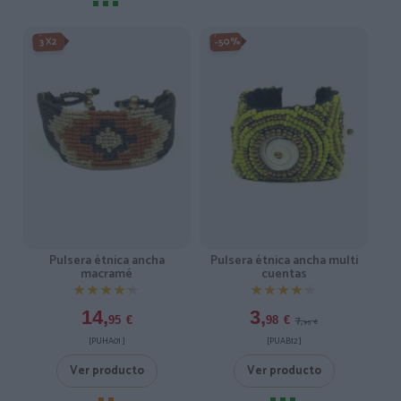
-50%
3X2
Pulsera étnica ancha
Pulsera étnica ancha multi
macramé
cuentas
★★★★★
★★★★★
★★★★★
★★★★★
14,
3,
7,
95
€
98
€
95
€
[PUHA01 ]
[PUAB12 ]
Ver producto
Ver producto