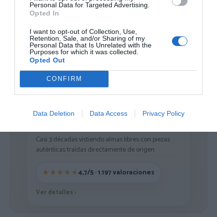
Personal Data for Targeted Advertising.
Opted In
I want to opt-out of Collection, Use,
Cargar más productos
Retention, Sale, and/or Sharing of my
Personal Data that Is Unrelated with the
Purposes for which it was collected.
Opted Out
1
2
3
CONFIRM
Data Deletion
Data Access
Privacy Policy
ZAS DESDE 1999
Casi 3 décadas vistiendo almas libres con piezas
auténticas traídas directamente de origen.
4,7/5 · 1.197 valoraciones
Ver detalles
›