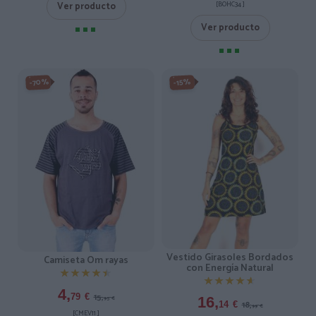
[BOHC34 ]
Ver producto
Ver producto
-70%
-15%
Vestido Girasoles Bordados
Camiseta Om rayas
con Energía Natural
★★★★★
★★★★★
★★★★★
★★★★★
4,
15,
79
€
16,
95
€
18,
14
€
99
€
[CMEV11 ]