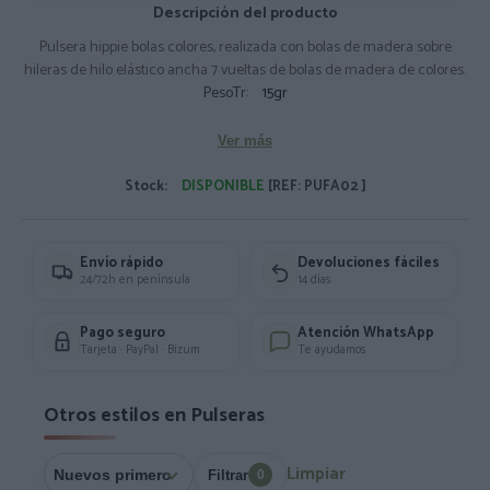
Descripción del producto
Pulsera hippie bolas colores, realizada con bolas de madera sobre
hileras de hilo elástico ancha 7 vueltas de bolas de madera de colores.
PesoTr:
15gr
Ver más
Stock:
DISPONIBLE
[REF: PUFA02 ]
Envío rápido
Devoluciones fáciles
24/72h en península
14 días
Pago seguro
Atención WhatsApp
Tarjeta · PayPal · Bizum
Te ayudamos
Otros estilos en Pulseras
Limpiar
Filtrar
0