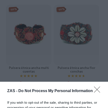
-50%
-50%
Pulsera étnica ancha multi
Pulsera étnica ancha flor
cuentas
conchas
★★★★★
★★★★★
★★★★★
★★★★★
3,
3,
6,
6,
48
€
48
€
95
€
95
€
[PUAB01 ]
[PUAB03 ]
ZAS -
Do Not Process My Personal Information
Ver producto
Ver producto
If you wish to opt-out of the sale, sharing to third parties, or
processing of your personal or sensitive information for