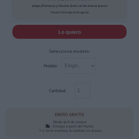
elige 3 Pulseras y llévate Gratis el de menor precio
Hasta el domingo 30 de agosto
Lo quiero
Selecciona modelo:
Modelo:
Cantidad:
ENVÍO GRATIS
Desde 40 € de compra
Entrega a partir del Martes
Y si no te enamora, lo cambias sin drama.