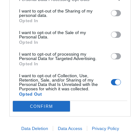
I want to opt-out of the Sharing of my
personal data.
Opted In
1
2
3
I want to opt-out of the Sale of my
Personal Data.
Opted In
I want to opt-out of processing my
ZAS DESDE 1999
Personal Data for Targeted Advertising.
Casi 3 décadas vistiendo almas libres con piezas
Opted In
auténticas traídas directamente de origen.
I want to opt-out of Collection, Use,
Retention, Sale, and/or Sharing of my
Personal Data that Is Unrelated with the
4,7/5 · 1.196 valoraciones
Purposes for which it was collected.
Opted Out
Ver detalles
›
CONFIRM
Sigue explorando
Data Deletion
Data Access
Privacy Policy