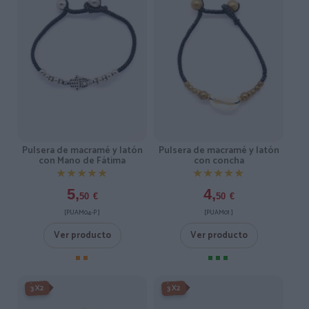
Pulsera de macramé y latón
Pulsera de macramé y latón
con Mano de Fátima
con concha
★★★★★
★★★★★
★★★★★
★★★★★
5,
4,
50
€
50
€
[PUAM04-P ]
[PUAM01 ]
Ver producto
Ver producto
-3X2%
-3X2%
3X2
3X2