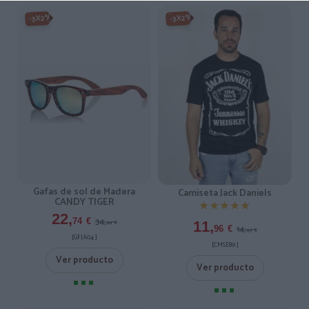
-3X2%
-3X2%
Gafas de sol de Madera
Camiseta Jack Daniels
CANDY TIGER
★★★★★
★★★★★
22,
34,
74
€
11,
99
€
14,
96
€
95
€
[GFJA04 ]
[CMSE89 ]
Ver producto
Ver producto