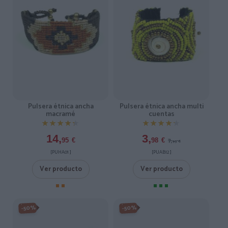
Pulsera étnica ancha
Pulsera étnica ancha multi
macramé
cuentas
★★★★★
★★★★★
★★★★★
★★★★★
14,
3,
7,
95
€
98
€
95
€
[PUHA01 ]
[PUAB12 ]
Ver producto
Ver producto
-50%
-50%