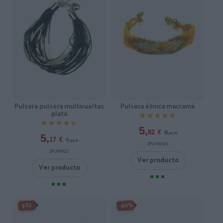
Pulsera pulsera multivueltas
Pulsera étnica macramé
plata
★★★★★
★★★★★
★★★★★
★★★★★
5,
8,
82
€
95
€
5,
7,
17
€
95
€
[PUHA02 ]
[PUPA12 ]
Ver producto
Ver producto
-50%
3X2