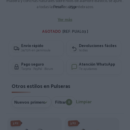
madera y conchas naturales sobre hilos de alambre elástico, se ajunta
a todas las muñecas y antebrazos.
PesoTr:
25gr
Ver más
AGOTADO 
[REF: PUAL03 ]
Envío rápido
Devoluciones fáciles
24/72h en península
14 días
Pago seguro
Atención WhatsApp
Tarjeta · PayPal · Bizum
Te ayudamos
Otros estilos en Pulseras
Limpiar
Filtrar
0
3X2
3X2