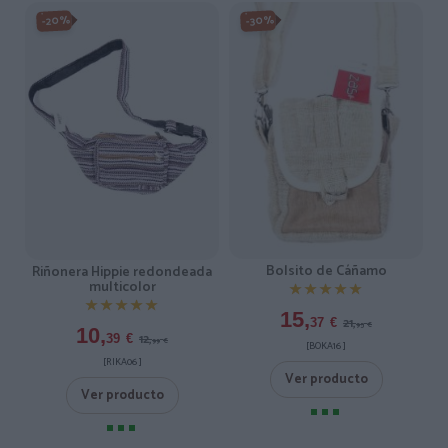
-20%
-30%
Bolsito de Cáñamo
Riñonera Hippie redondeada
multicolor
★★★★★
★★★★★
★★★★★
★★★★★
15,
21,
37
€
95
€
10,
12,
39
€
99
€
[BOKA16 ]
[RIKA06 ]
Ver producto
Ver producto