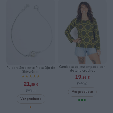
Camiseta sol estampado con
Pulsera Serpiente Plata Ojo de
detalle crochet
Shiva 6mm
★★★★★
★★★★★
19,
99
€
21,
[CAEV55 ]
99
€
[PUOJ07 ]
Ver producto
Ver producto