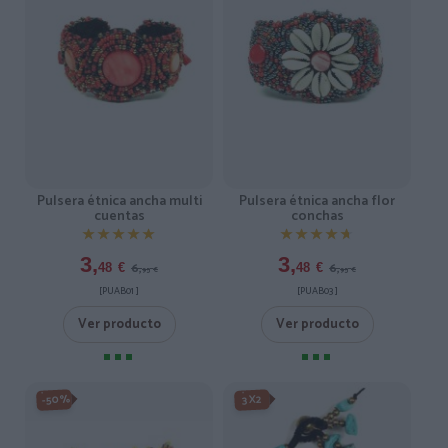
Pulsera étnica ancha multi
Pulsera étnica ancha flor
cuentas
conchas
★★★★★
★★★★★
★★★★★
★★★★★
3,
3,
6,
6,
48
€
48
€
95
€
95
€
[PUAB01 ]
[PUAB03 ]
Ver producto
Ver producto
-50%
3X2