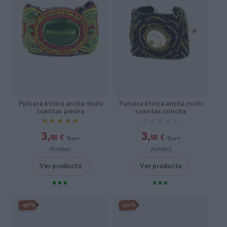
Pulsera étnica ancha multi
Pulsera étnica ancha multi
cuentas piedra
cuentas concha
★★★★★
★★★★★
★★★★★
★★★★★
3,
3,
7,
7,
98
€
98
€
95
€
95
€
[PUAB09 ]
[PUAB07 ]
Ver producto
Ver producto
-50%
-50%