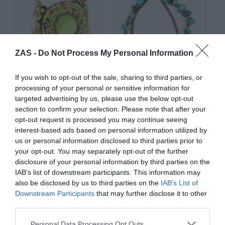
ZAS -
Do Not Process My Personal Information
If you wish to opt-out of the sale, sharing to third parties, or
processing of your personal or sensitive information for
Pulsera étnica ancha multi
Pulsera turquesa bolas latón
targeted advertising by us, please use the below opt-out
cuentas
★★★★★
★★★★★
section to confirm your selection. Please note that after your
★★★★★
★★★★★
opt-out request is processed you may continue seeing
9,
95
€
3,
interest-based ads based on personal information utilized by
7,
98
€
95
€
[PUMS08 ]
us or personal information disclosed to third parties prior to
[PUAB04 ]
your opt-out. You may separately opt-out of the further
Ver producto
Ver producto
disclosure of your personal information by third parties on the
IAB’s list of downstream participants. This information may
also be disclosed by us to third parties on the
IAB’s List of
Downstream Participants
that may further disclose it to other
third parties.
Cargar más productos
Personal Data Processing Opt Outs