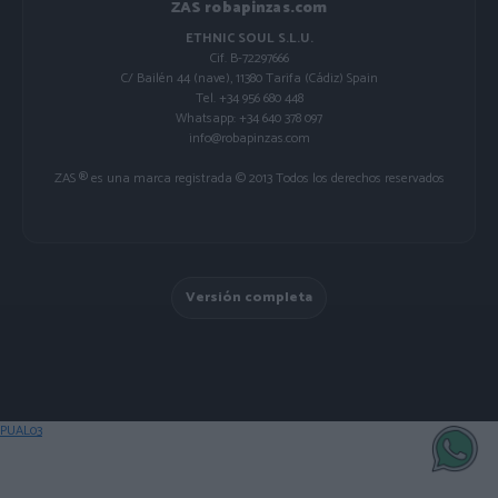
ZAS robapinzas.com
ETHNIC SOUL S.L.U.
Cif. B-72297666
C/ Bailén 44 (nave), 11380 Tarifa (Cádiz) Spain
Tel. +34 956 680 448
Whatsapp: +34 640 378 097
info@robapinzas.com
ZAS ® es una marca registrada © 2013 Todos los derechos reservados
Versión completa
PUAL03