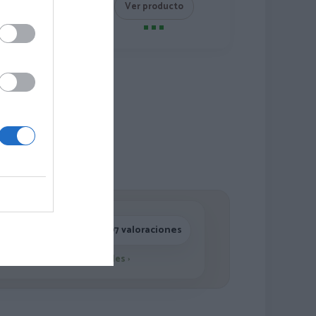
roducto
Ver producto
4,7/5 · 1.197 valoraciones
Ver detalles
›