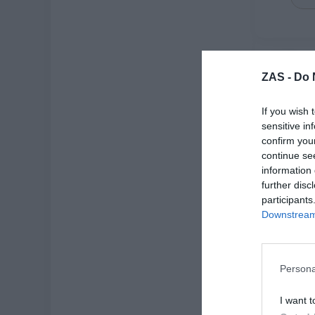
-50%
ZAS -
Do 
If you wish 
sensitive in
confirm you
continue se
information 
further disc
participants
Downstream 
Pulsera é
★
★
Persona
3,
[
I want t