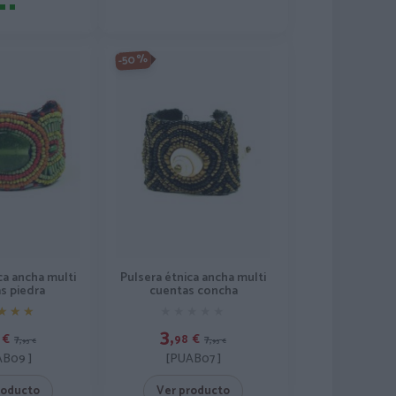
-50%
ca ancha multi
Pulsera étnica ancha multi
s piedra
cuentas concha
★★★
★★★
★★★★★
★★★★★
3,
€
98
€
7,
7,
95
€
95
€
B09 ]
[PUAB07 ]
roducto
Ver producto