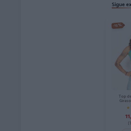
Sigue e
-15%
Top de
Giraso
★
★
11
[