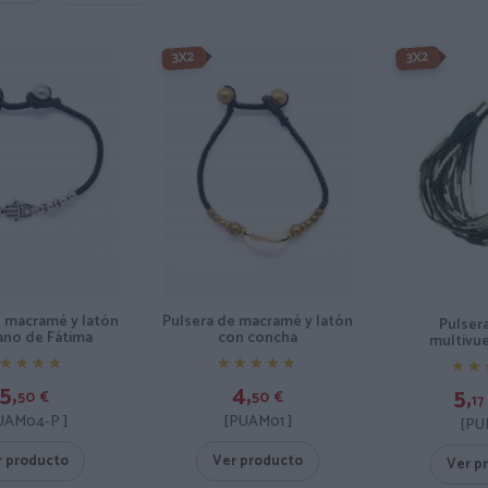
-3X2%
3X2
3X2
e macramé y latón
Pulsera de macramé y latón
Pulser
ano de Fátima
con concha
multivue
★★★★
★★★★
★★★★★
★★★★★
★★
★★
5,
4,
5,
50
€
50
€
17
UAM04-P ]
[PUAM01 ]
[PU
r producto
Ver producto
Ver p