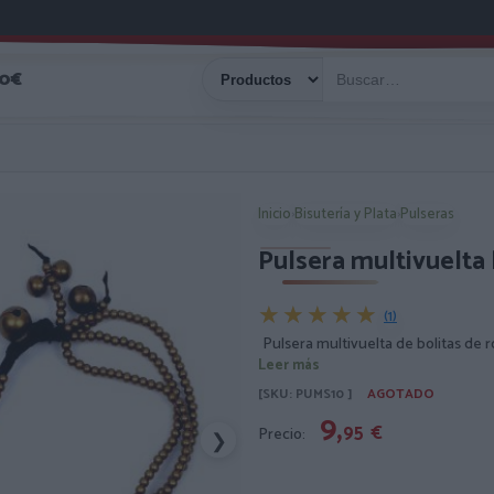
40€
Inicio
›
Bisutería y Plata
›
Pulseras
Pulsera multivuelta 
★★★★★
★★★★★
(1)
Pulsera multivuelta de bolitas de 
Leer más
[SKU: PUMS10 ]
AGOTADO
9,
95
€
Precio:
❯