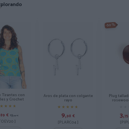
xplorando
-50%
 Tirantes con
Plug talla
Aros de plata con colgante
les y Crochet
rosewoo
rayo
★★★★
★★★★
★★
★★
★★★★★
★★★★★
,
3,
9,
89
€
13,
75
98
€
99
€
TOEV20 ]
[PIP
[PLARC04 ]