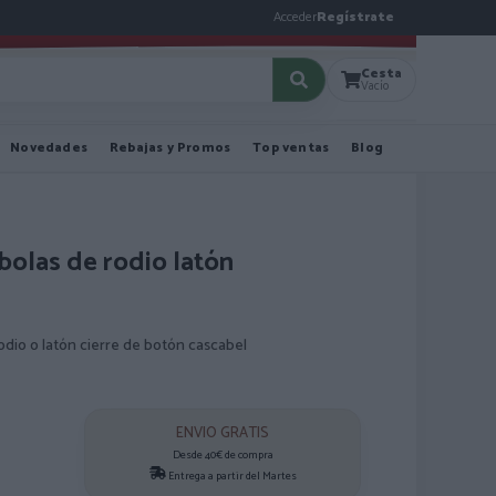
Acceder
Regístrate
Cesta
Vacío
Novedades
Rebajas y Promos
Top ventas
Blog
bolas de rodio latón
rodio o latón cierre de botón cascabel
ENVIO GRATIS
Desde 40€ de compra
Entrega a partir del Martes