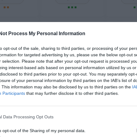
-50%
-50%
Not Process My Personal Information
to opt-out of the sale, sharing to third parties, or processing of your per
formation for targeted advertising by us, please use the below opt-out s
r selection. Please note that after your opt-out request is processed y
eing interest-based ads based on personal information utilized by us or
disclosed to third parties prior to your opt-out. You may separately opt-
losure of your personal information by third parties on the IAB’s list of
. This information may also be disclosed by us to third parties on the
IA
Participants
that may further disclose it to other third parties.
tnica ancha multi
Pulsera étnica ancha flor
Pulsera étni
cuentas
conchas
cue
★★★★
★★★★
★★★★★
★★★★★
★★
★★
l Data Processing Opt Outs
3,
3,
48
€
48
€
98
6,
6,
95
€
95
€
PUAB01 ]
[PUAB03 ]
[PUA
o opt-out of the Sharing of my personal data.