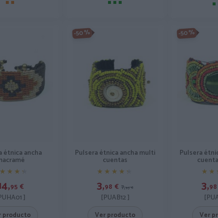
-50%
-50%
a étnica ancha
Pulsera étnica ancha multi
Pulsera étni
macramé
cuentas
cuenta
★★★★
★★★★
★★★★★
★★★★★
★★
★★
14,
3,
3,
95
€
98
€
98
7,
95
€
PUHA01 ]
[PUAB12 ]
[PUA
r producto
Ver producto
Ver p