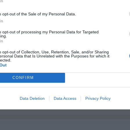
In
r producto
Ver producto
Ver p
o opt-out of the Sale of my Personal Data.
In
to opt-out of processing my Personal Data for Targeted
ing.
Cargar más productos
In
o opt-out of Collection, Use, Retention, Sale, and/or Sharing
ersonal Data that Is Unrelated with the Purposes for which it
lected.
1
2
3
Out
CONFIRM
 DESDE 1999
3 décadas vistiendo almas libres con piezas auténticas traídas directamente
Data Deletion
Data Access
Privacy Policy
igen.