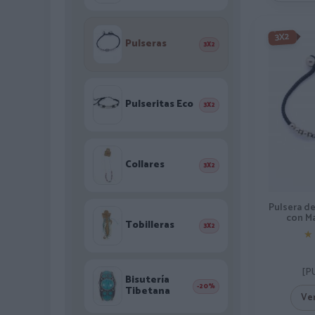
3X2
Pulseras
3X2
Pulseritas Eco
3X2
Collares
3X2
Pulsera d
con M
Tobilleras
3X2
★
★
[P
Bisutería
-20%
Tibetana
Ve