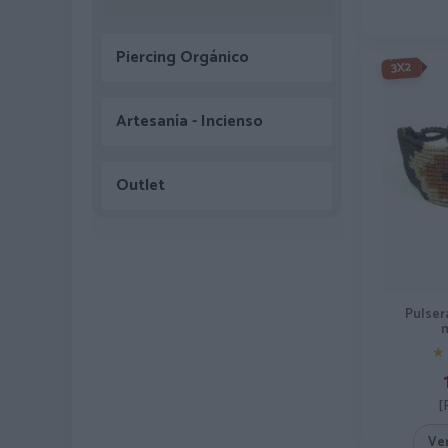
Piercing Orgánico
3X2
Artesanía - Incienso
Outlet
Pulser
★
★
[
Ve