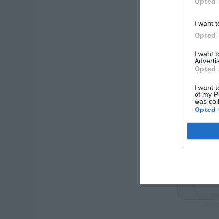
Opted 
Ve
I want t
Opted 
I want 
Advertis
Opted 
I want t
of my P
was col
Opted 
ZAS
Casi 
de or