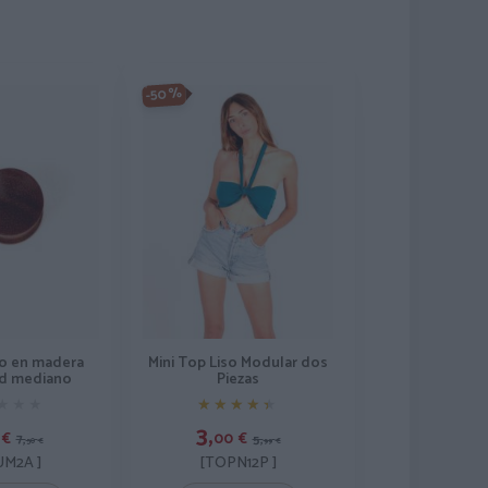
-50%
do en madera
Mini Top Liso Modular dos
d mediano
Piezas
★★★
★★★
★★★★★
★★★★★
3,
€
00
€
7,
5,
50
€
99
€
UM2A ]
[TOPN12P ]