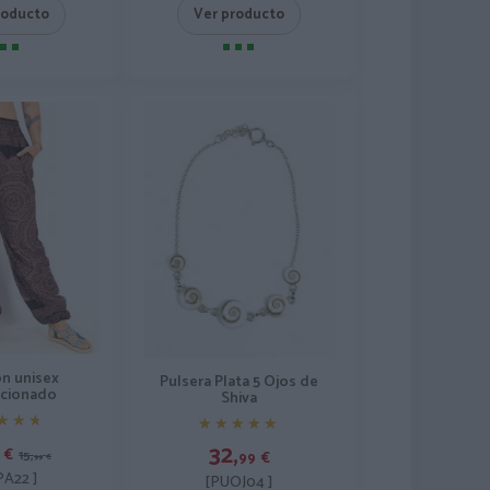
roducto
Ver producto
ón unisex
Pulsera Plata 5 Ojos de
cionado
Shiva
★★★
★★★
★★★★★
★★★★★
32,
€
15,
99
€
99
€
A22 ]
[PUOJ04 ]