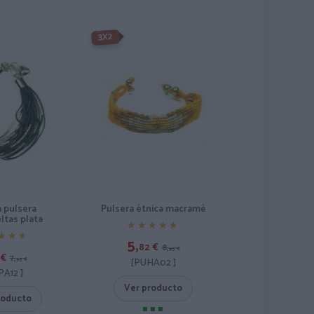
-3X2%
3X2
a pulsera
Pulsera étnica macramé
ltas plata
★★★★★
★★★★★
★★★
★★★
5,
82
€
8,
95
€
€
7,
95
€
[PUHA02 ]
PA12 ]
Ver producto
roducto