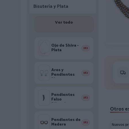
Bisutería y Plata
Ver todo
Ojo de Shiva -
3X2
Plata
Aros y
3X2
Pendientes
Plata
Pendientes
3X2
Falso
Dilatadores
Otros es
Pendientes de
3X2
Madera