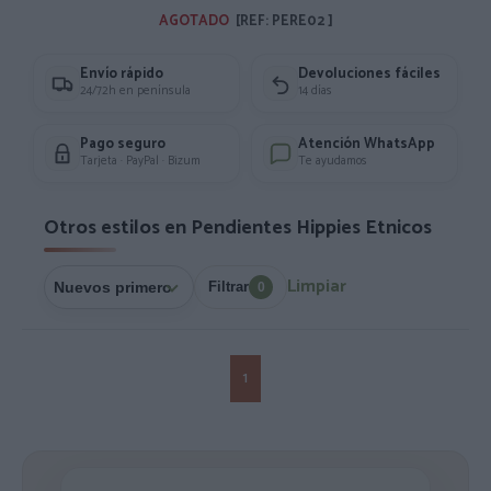
AGOTADO 
[REF: PERE02 ]
Envío rápido
Devoluciones fáciles
24/72h en península
14 días
Pago seguro
Atención WhatsApp
Tarjeta · PayPal · Bizum
Te ayudamos
Otros estilos en Pendientes Hippies Etnicos
Limpiar
Filtrar
0
1