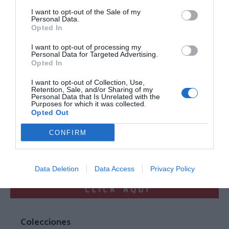
I want to opt-out of the Sale of my
Personal Data.
Opted In
I want to opt-out of processing my
Pantalón jogger girasol con
Personal Data for Targeted Advertising.
Monedero 100% Cáñamo
alma luminosa
Hemp
Opted In
★★★★★
★★★★★
★★★★★
★★★★★
I want to opt-out of Collection, Use,
21,
3,
24,
Retention, Sale, and/or Sharing of my
24
€
4,
60
€
99
€
50
€
Personal Data that Is Unrelated with the
[PAEV68 ]
[MOKA13L ]
Purposes for which it was collected.
Opted Out
Ver producto
Ver producto
CONFIRM
Data Deletion
Data Access
Privacy Policy
Colecciones