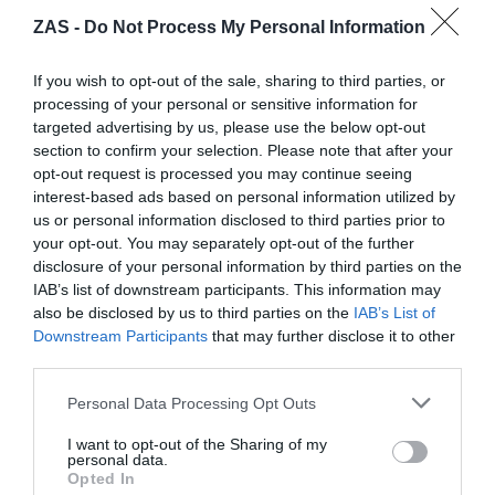
ZAS -
Do Not Process My Personal Information
If you wish to opt-out of the sale, sharing to third parties, or
processing of your personal or sensitive information for
Collar multi cuentas ancho
Riñonera Hippie redondeada
targeted advertising by us, please use the below opt-out
trenzado
Lisa
section to confirm your selection. Please note that after your
★★★★★
★★★★★
★★★★★
★★★★★
opt-out request is processed you may continue seeing
6,
7,
13,
9,
98
€
99
€
interest-based ads based on personal information utilized by
95
€
99
€
[COPA12 ]
[RIKA01L ]
us or personal information disclosed to third parties prior to
your opt-out. You may separately opt-out of the further
Ver producto
Ver producto
disclosure of your personal information by third parties on the
IAB’s list of downstream participants. This information may
also be disclosed by us to third parties on the
IAB’s List of
Downstream Participants
that may further disclose it to other
-20%
-15%
third parties.
Personal Data Processing Opt Outs
I want to opt-out of the Sharing of my
personal data.
Opted In