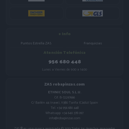
+ Info
Puntos Estrella ZAS
Franquicias
Atención Telefónica
956 680 448
Lunes a Viernes de 9:00 a 14:00
ZAS robapinzas.com
ETHNIC SOUL S.L.U.
Cif. B-72297666
C/ Bailén 44 (nave), 11380 Tarifa (Cádiz) Spain
Tel. +34 956 680 448
Whatsapp: +34 640 378 097
info@robapinzas.com
ZAS ® es una marca registrada © 2013 Todos los derechos reservados