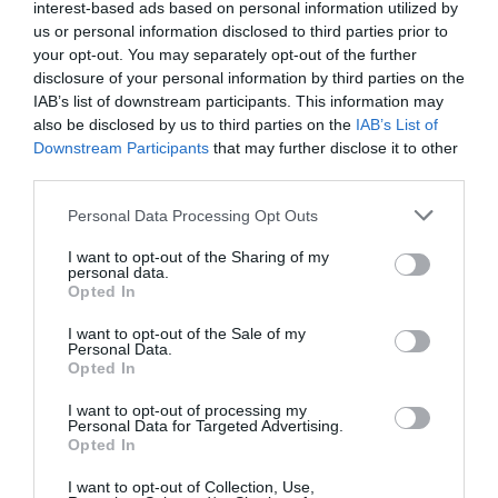
interest-based ads based on personal information utilized by
us or personal information disclosed to third parties prior to
your opt-out. You may separately opt-out of the further
disclosure of your personal information by third parties on the
IAB’s list of downstream participants. This information may
also be disclosed by us to third parties on the
IAB’s List of
Downstream Participants
that may further disclose it to other
Mochila Vaquera Grande
Mochila Vaquera Triangular
third parties.
★★★★★
★★★★★
★★★★★
★★★★★
15,
14,
19,
99
€
17,
39
€
Personal Data Processing Opt Outs
99
€
99
€
[MOMI02 ]
[MOMI01 ]
I want to opt-out of the Sharing of my
personal data.
Ver producto
Ver producto
Opted In
I want to opt-out of the Sale of my
Personal Data.
Opted In
Cargar más productos
I want to opt-out of processing my
Personal Data for Targeted Advertising.
Opted In
I want to opt-out of Collection, Use,