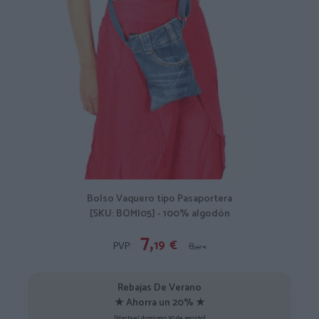
Bolso Vaquero tipo Pasaportera
[SKU: BOMI05] - 100% algodón
7,
19
€
PVP:
8,
99
€
Rebajas De Verano
★ Ahorra un 20% ★
[Hasta el domingo 30 de agosto]