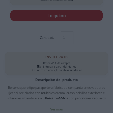
Lo quiero
Cantidad:
ENVÍO GRATIS
Desde 40 € de compra
Entrega a partir del Martes
Y si no te enamora, lo cambias sin drama.
Descripción del producto
Bolso vaquero tipo pasaportera fabricado con pantalones vaqueros
(jeans) reciclados con multiples cremalleras y bolsillos exteriores e
interiores y bandolera ajustable realizada con pantalones vaqueros
PesoTr:
200gr
reciclados. Las imagenes son solo orientativas son todos diferentes
dependiendo de la prenda reciclada Composición: 100% algodón
Ver más