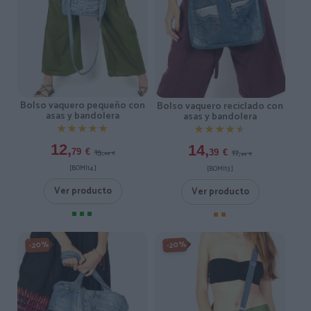
Bolso vaquero pequeño con
Bolso vaquero reciclado con
asas y bandolera
asas y bandolera
★★★★★
★★★★★
★★★★★
★★★★★
12,
14,
15,
17,
79
€
39
€
99
€
99
€
[BOMI14 ]
[BOMI13 ]
Ver producto
Ver producto
-20%
-20%