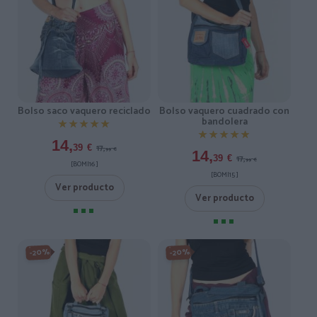
Bolso saco vaquero reciclado
Bolso vaquero cuadrado con
bandolera
★★★★★
★★★★★
★★★★★
★★★★★
14,
17,
39
€
99
€
14,
17,
39
€
99
€
[BOMI16 ]
[BOMI15 ]
Ver producto
Ver producto
-20%
-20%