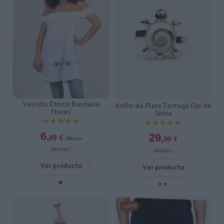
Vestido Étnico Bordado
Anillo de Plata Tortuga Ojo de
Flores
Shiva
★★★★★
★★★★★
★★★★★
★★★★★
6,
29,
22,
89
€
99
€
95
€
[BLAO02 ]
[ANOJ10 ]
Ver producto
Ver producto
-20%