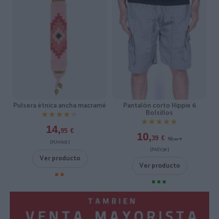
Pulsera étnica ancha macramé
Pantalón corto Hippie 6
Bolsillos
★★★★★
★★★★★
★★★★★
★★★★★
14,
95
€
10,
12,
39
€
99
€
[PUHA01 ]
[PAEV39 ]
Ver producto
Ver producto