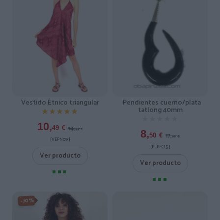
Vestido Étnico triangular
Pendientes cuerno/plata
tatlong 40mm
★★★★★
★★★★★
★★★★★
★★★★★
10,
14,
49
€
99
€
8,
17,
50
€
00
€
[VEPN09 ]
[PLPEC15 ]
Ver producto
Ver producto
-70%