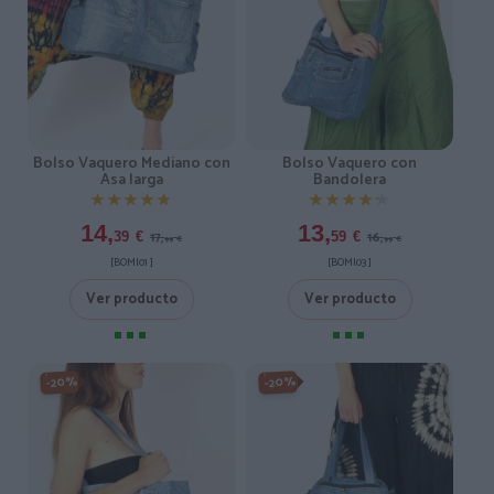
Bolso Vaquero Mediano con
Bolso Vaquero con
Asa larga
Bandolera
★★★★★
★★★★★
★★★★★
★★★★★
14,
13,
17,
16,
39
€
59
€
99
€
99
€
[BOMI01 ]
[BOMI03 ]
Ver producto
Ver producto
-20%
-20%