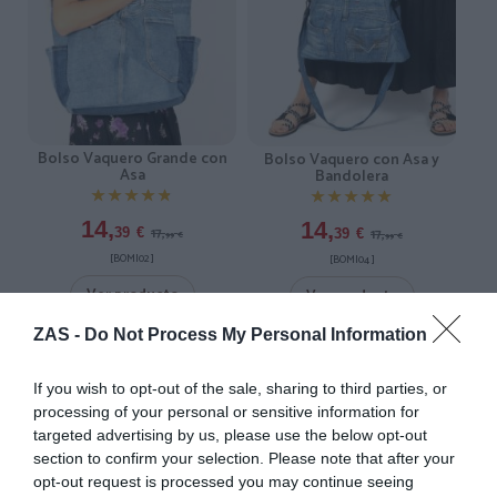
Bolso Vaquero Grande con
Bolso Vaquero con Asa y
Asa
Bandolera
★★★★★
★★★★★
★★★★★
★★★★★
14,
14,
17,
39
€
17,
39
€
99
€
99
€
[BOMI02 ]
[BOMI04 ]
Ver producto
Ver producto
ZAS -
Do Not Process My Personal Information
-20%
-20%
If you wish to opt-out of the sale, sharing to third parties, or
processing of your personal or sensitive information for
targeted advertising by us, please use the below opt-out
section to confirm your selection. Please note that after your
opt-out request is processed you may continue seeing