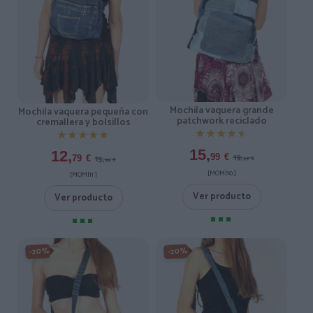
Mochila vaquera grande
Mochila vaquera pequeña con
patchwork reciclado
cremallera y bolsillos
★★★★★
★★★★★
★★★★★
★★★★★
15,
12,
19,
99
€
15,
79
€
99
€
99
€
[MOMI10 ]
[MOMI11 ]
Ver producto
Ver producto
-20%
-20%