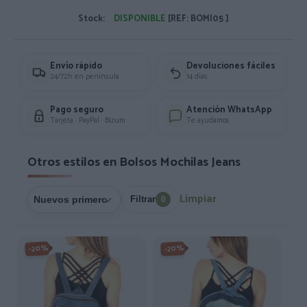
Medidas Aprox: 17x23cm.
Stock:
DISPONIBLE
[REF: BOMI05 ]
Envío rápido
Devoluciones fáciles
24/72h en península
14 días
Pago seguro
Atención WhatsApp
Tarjeta · PayPal · Bizum
Te ayudamos
Otros estilos en Bolsos Mochilas Jeans
Limpiar
Filtrar
0
-20%
-20%