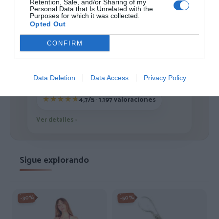
1
2
Retention, Sale, and/or Sharing of my
Personal Data that Is Unrelated with the
Purposes for which it was collected.
Opted Out
CONFIRM
ZAS DESDE 1999
Casi 3 décadas vistiendo almas libres con piezas
auténticas traídas directamente de origen.
Data Deletion
Data Access
Privacy Policy
4,7/5 · 1.197 valoraciones
Ver detalles
›
Sigue explorando
-30%
-50%