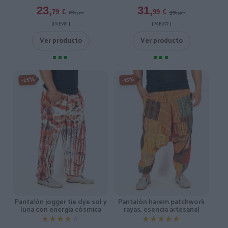
23,
31,
27,
39,
79
€
99
€
99
€
99
€
[PAEV81 ]
[PAEV77 ]
Ver producto
Ver producto
-25%
-15%
Pantalón jogger tie dye sol y
Pantalón harem patchwork
luna con energía cósmica
rayas, esencia artesanal
★★★★★
★★★★★
★★★★★
★★★★★