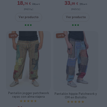
18,
33,
24,
39,
74
€
99
€
99
€
99
€
[PAEV74 ]
[PAEV72 ]
Ver producto
Ver producto
-20%
-20%
Pantalón jogger patchwork
Pantalón hippie Patchwork y
rayas con alma viajera
OM en Bolsillo
★★★★★
★★★★★
★★★★★
★★★★★