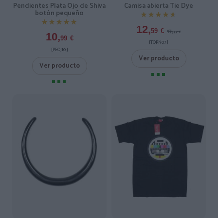
Pendientes Plata Ojo de Shiva
Camisa abierta Tie Dye
botón pequeño
★★★★★
★★★★★
★★★★★
★★★★★
12,
17,
59
€
99
€
10,
99
€
[TOPN07 ]
[PEOJ10 ]
Ver producto
Ver producto