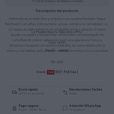
Y si no te enamora, lo cambias sin drama.
Descripción del producto
Adéntrate en el estilo libre y ecléctico con nuestro Pantalón Hippie
Patchwork Camuflaje. Este pantalón unisex combina la comodidad con
un toque de estilo bohemio en un diseño único y vibrante. El tejido
La Modelo lleva la Talla Única (M-L)
lavado a la piedra y los parches combinados con estampado de
camuflaje de colores salteados crean una apariencia fresca y
Guía tallas
dinámica. Equipado con bolsillos laterales, así como elástico en la
PesoTr:
400gr
cintura y los tobillos, este pantalón ofrece comodidad y funcionalidad
sin sacrificar el estilo. Únete a la tendencia hippie con nuestro
Pantalón Hippie Patchwork Camuflaje y haz una declaración de moda
Ver más
audaz y auténtica. Talla única Composición: 100% Algodón
Stock:
[REF: PAEV44 ]
1 ud
Envío rápido
Devoluciones fáciles
24/72h en península
14 días
Pago seguro
Atención WhatsApp
Tarjeta · PayPal · Bizum
Te ayudamos