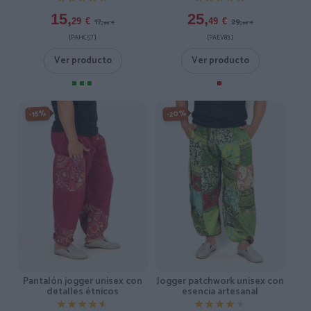
15,
25,
17,
29,
29
€
49
€
99
€
99
€
[PAHC57 ]
[PAEV83 ]
Ver producto
Ver producto
-20%
-15%
Pantalón jogger unisex con
Jogger patchwork unisex con
detalles étnicos
esencia artesanal
★★★★★
★★★★★
★★★★★
★★★★★