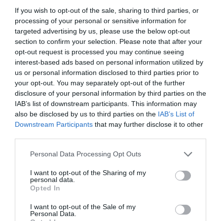
18,
12,
21,
15,
69
€
76
€
99
€
95
€
If you wish to opt-out of the sale, sharing to third parties, or
[PAHC48 ]
[PAHC49 ]
processing of your personal or sensitive information for
Ver producto
Ver producto
targeted advertising by us, please use the below opt-out
section to confirm your selection. Please note that after your
opt-out request is processed you may continue seeing
interest-based ads based on personal information utilized by
-35%
-15%
us or personal information disclosed to third parties prior to
your opt-out. You may separately opt-out of the further
disclosure of your personal information by third parties on the
IAB’s list of downstream participants. This information may
also be disclosed by us to third parties on the
IAB’s List of
Downstream Participants
that may further disclose it to other
third parties.
Personal Data Processing Opt Outs
I want to opt-out of the Sharing of my
personal data.
Pantalón Corto Patchwork
Jogger tie dye sol y luna con
Opted In
con Estampado Étnico
esencia nocturna
★★★★★
★★★★★
18,
I want to opt-out of the Sale of my
27,
19
€
99
€
Personal Data.
15,
17,
[PAEV64 ]
29
€
99
€