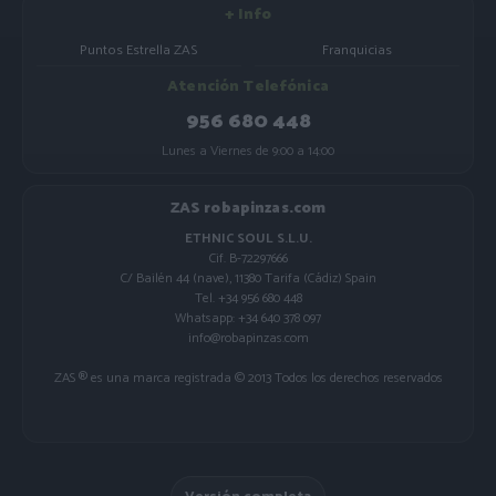
+ Info
Puntos Estrella ZAS
Franquicias
Atención Telefónica
956 680 448
Lunes a Viernes de 9:00 a 14:00
ZAS robapinzas.com
ETHNIC SOUL S.L.U.
Cif. B-72297666
C/ Bailén 44 (nave), 11380 Tarifa (Cádiz) Spain
Tel. +34 956 680 448
Whatsapp: +34 640 378 097
info@robapinzas.com
ZAS ® es una marca registrada © 2013 Todos los derechos reservados