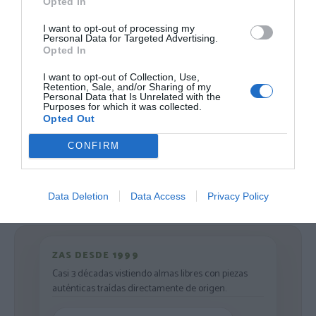
Opted In
[PAHC56 ]
Ver producto
I want to opt-out of processing my
Ver producto
Personal Data for Targeted Advertising.
Opted In
I want to opt-out of Collection, Use,
Retention, Sale, and/or Sharing of my
Personal Data that Is Unrelated with the
Purposes for which it was collected.
Cargar más productos
Opted Out
CONFIRM
1
2
3
Data Deletion
Data Access
Privacy Policy
ZAS DESDE 1999
Casi 3 décadas vistiendo almas libres con piezas
auténticas traídas directamente de origen.