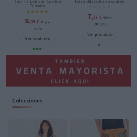
Top Tie Dye con Cordón
Falso dilatador en cuerno
Cruzado
★★★★★
★★★★★
★★★★★
★★★★★
7,
11,
77
€
95
€
9,
12,
09
€
99
€
[PIFL23B ]
[TOPN10 ]
Ver producto
Ver producto
Colecciones