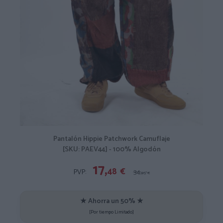
Pantalón Hippie Patchwork Camuflaje
[SKU: PAEV44] - 100% Algodón
17,
48
€
PVP:
34,
95
€
★ Ahorra un 50% ★
[Por tiempo Limitado]