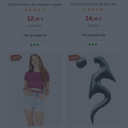
Camiseta Carta de Ajuste
Collar étnico de madera rígido
★★★★★
★★★★★
★★★★★
★★★★★
14,
12,
95
€
95
€
[CMSE02 ]
[COMAT5 ]
Ver producto
Ver producto
-3X2%
-30%