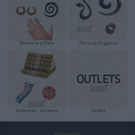
Bisutería y Plata
Piercing Orgánico
Artesanía - Incienso
Outlet
Información