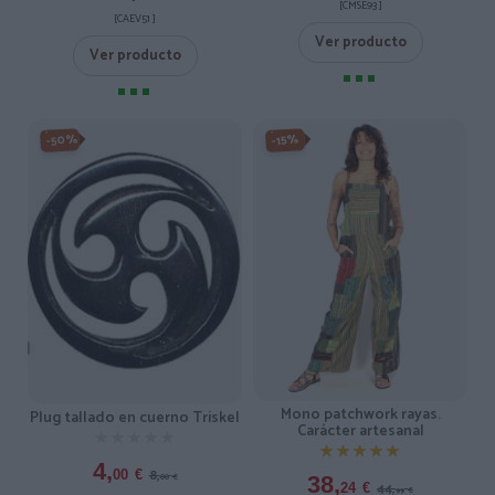
[CMSE93 ]
[CAEV51 ]
Ver producto
Ver producto
-50%
-15%
Mono patchwork rayas.
Plug tallado en cuerno Triskel
Carácter artesanal
★★★★★
★★★★★
★★★★★
★★★★★
4,
8,
00
€
00
€
38,
44,
24
€
99
€