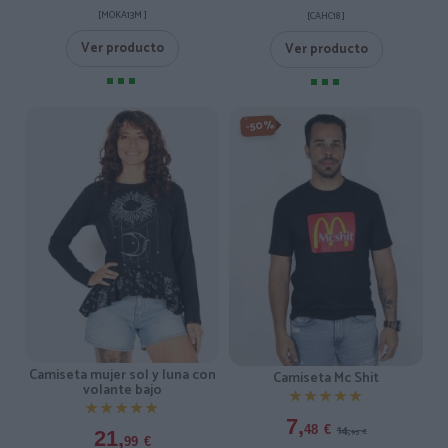
[MOKA13M ]
[CAHC18 ]
Ver producto
Ver producto
-50%
Camiseta mujer sol y luna con
Camiseta Mc Shit
volante bajo
★★★★★
★★★★★
★★★★★
★★★★★
7,
14,
48
€
21,
95
€
99
€