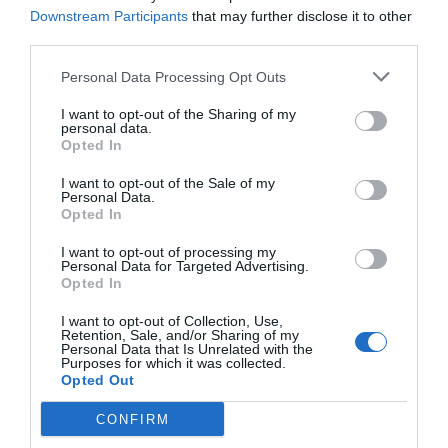
Pareos
Downstream Participants
that may further disclose it to other
third parties.
Personal Data Processing Opt Outs
I want to opt-out of the Sharing of my
personal data.
Opted In
Gafas de Sol Root
I want to opt-out of the Sale of my
Relojes de Madera - Root
Personal Data.
Opted In
I want to opt-out of processing my
Personal Data for Targeted Advertising.
Opted In
I want to opt-out of Collection, Use,
Retention, Sale, and/or Sharing of my
Personal Data that Is Unrelated with the
Purposes for which it was collected.
Opted Out
Carteras y Monederos
Cintas Palos y Pinchos -
Accesorios Pelo
CONFIRM