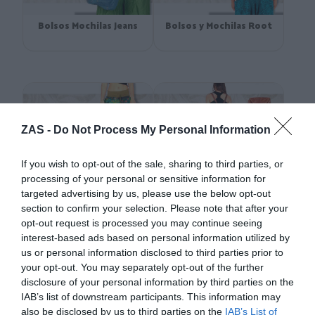
encontrarás una gran variedad de opciones de cintas y pinchos para
el pelo artesanales a precios accesibles, ideales para completar tu
Bolsos Mochilas Jeans
Bolsos y Mochilas Root
atuendo hippie y darle ese toque especial a tu look. Además en ZAS el
envío es Gratis desde 25€ de compra.
ZAS -
Do Not Process My Personal Information
If you wish to opt-out of the sale, sharing to third parties, or
Cáñamo Hemp
Bolsos Hippies
processing of your personal or sensitive information for
targeted advertising by us, please use the below opt-out
section to confirm your selection. Please note that after your
opt-out request is processed you may continue seeing
interest-based ads based on personal information utilized by
us or personal information disclosed to third parties prior to
your opt-out. You may separately opt-out of the further
disclosure of your personal information by third parties on the
IAB’s list of downstream participants. This information may
Riñoneras y Cartucheras
Pañuelos Fulares y
also be disclosed by us to third parties on the
IAB’s List of