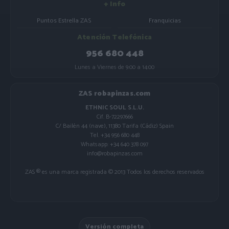
+ Info
Puntos Estrella ZAS
Franquicias
Atención Telefónica
956 680 448
Lunes a Viernes de 9:00 a 14:00
ZAS robapinzas.com
ETHNIC SOUL S.L.U.
Cif. B-72297666
C/ Bailén 44 (nave), 11380 Tarifa (Cádiz) Spain
Tel. +34 956 680 448
Whatsapp: +34 640 378 097
info@robapinzas.com
ZAS ® es una marca registrada © 2013 Todos los derechos reservados
Versión completa