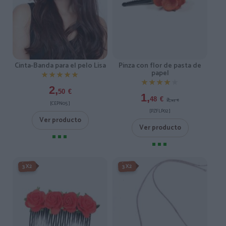
Cinta-Banda para el pelo Lisa
Pinza con flor de pasta de
papel
★★★★★
★★★★★
★★★★★
★★★★★
2,
50
€
1,
2,
48
€
95
€
[CEPN05 ]
[PZFLP02 ]
Ver producto
Ver producto
-3X2%
-3X2%
3X2
3X2