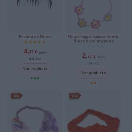
Flores hippie cabeza frente,
Peineta de Flores
flores decorativas de
★★★★★
★★★★★
★★★★★
★★★★★
4,
5,
17
€
95
€
2,
3,
77
€
95
€
[PZFLP01 ]
[VACH01 ]
Ver producto
Ver producto
-3X2%
3X2
3X2