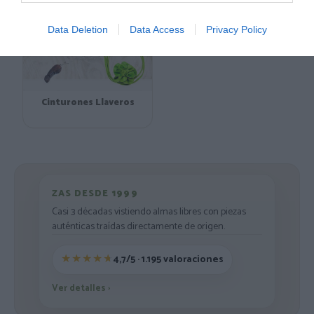
Data Deletion
Data Access
Privacy Policy
Cinturones Llaveros
ZAS DESDE 1999
Casi 3 décadas vistiendo almas libres con piezas
auténticas traídas directamente de origen.
4,7/5 · 1.195 valoraciones
Ver detalles
›