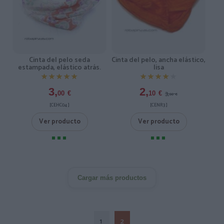
Cinta del pelo seda
Cinta del pelo, ancha elástico,
estampada, elástico atrás.
lisa
★★★★★
★★★★★
★★★★★
★★★★★
3,
2,
3,
00
€
10
€
00
€
[CEHC04 ]
[CENR3 ]
Ver producto
Ver producto
Cargar más productos
1
2