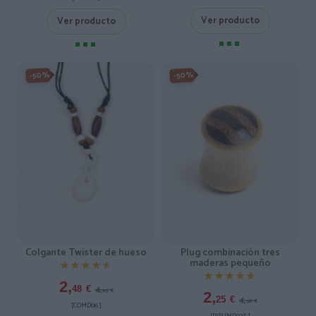
Ver producto
Ver producto
-50%
-50%
Colgante Twister de hueso
Plug combinación tres
maderas pequeño
★★★★★
★★★★★
★★★★★
★★★★★
2,
4,
48
€
95
€
2,
4,
25
€
50
€
[COMD06 ]