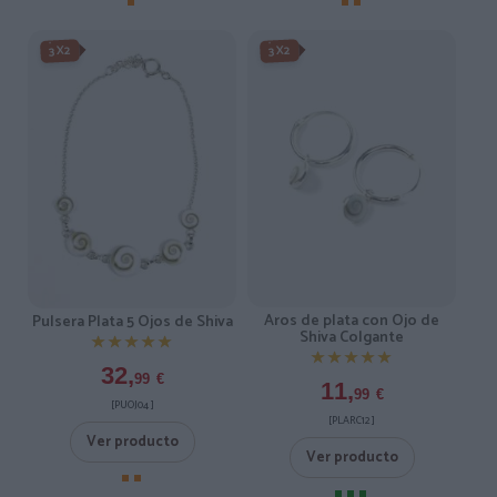
3X2
3X2
Aros de plata con Ojo de
Pulsera Plata 5 Ojos de Shiva
Shiva Colgante
★★★★★
★★★★★
★★★★★
★★★★★
32,
99
€
11,
99
€
[PUOJ04 ]
[PLARC12 ]
Ver producto
Ver producto