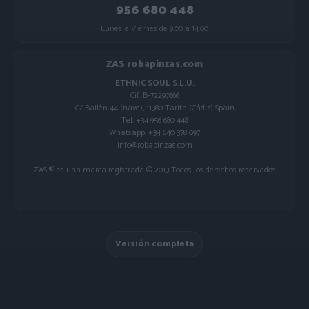
956 680 448
Lunes a Viernes de 9:00 a 14:00
ZAS robapinzas.com
ETHNIC SOUL S.L.U.
Cif. B-72297666
C/ Bailén 44 (nave), 11380 Tarifa (Cádiz) Spain
Tel. +34 956 680 448
Whatsapp: +34 640 378 097
info@robapinzas.com
ZAS ® es una marca registrada © 2013 Todos los derechos reservados
Versión completa