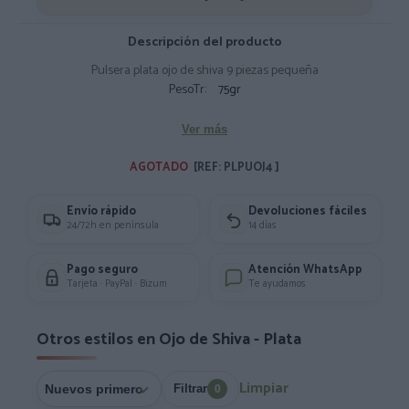
Descripción del producto
Pulsera plata ojo de shiva 9 piezas pequeña
PesoTr:
75gr
Ver más
AGOTADO 
[REF: PLPUOJ4 ]
Envío rápido
Devoluciones fáciles
24/72h en península
14 días
Pago seguro
Atención WhatsApp
Tarjeta · PayPal · Bizum
Te ayudamos
Otros estilos en Ojo de Shiva - Plata
Limpiar
Filtrar
0