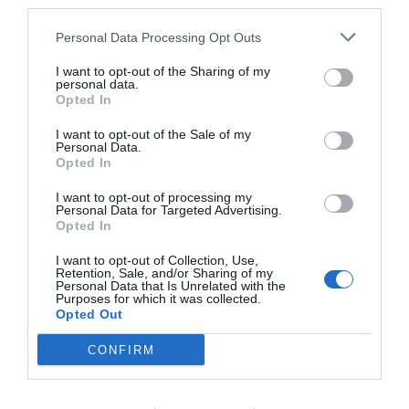
third parties.
Personal Data Processing Opt Outs
Cargar más productos
I want to opt-out of the Sharing of my
personal data.
Opted In
1
2
3
I want to opt-out of the Sale of my
Personal Data.
Opted In
I want to opt-out of processing my
Personal Data for Targeted Advertising.
Opted In
ZAS DESDE 1999
Casi 3 décadas vistiendo almas libres con piezas
I want to opt-out of Collection, Use,
Retention, Sale, and/or Sharing of my
auténticas traídas directamente de origen.
Personal Data that Is Unrelated with the
Purposes for which it was collected.
Opted Out
4,7/5 · 1.197 valoraciones
CONFIRM
Ver detalles
›