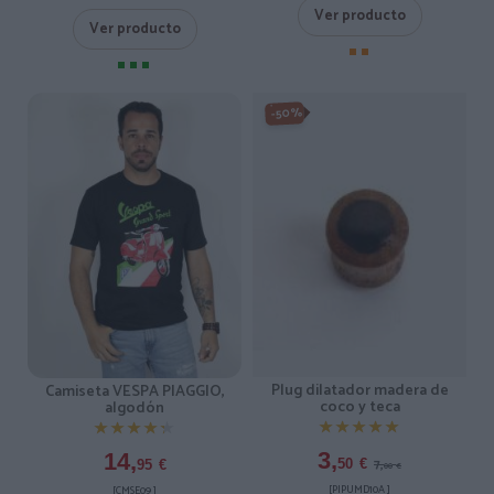
Ver producto
Ver producto
-50%
Plug dilatador madera de
Camiseta VESPA PIAGGIO,
coco y teca
algodón
★★★★★
★★★★★
★★★★★
★★★★★
3,
14,
7,
50
€
95
€
00
€
[PIPUMD10A ]
[CMSE09 ]