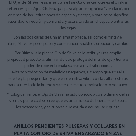
El
Ojo de Shiva resuena con el sexto chakra
, que es el chakra
del tercer ojo o Ajna Chakra, que para algunos significa “ver claro”, por
encima de las limitaciones de espacio y tiempo, y para otros significa
autoridad, dirección y comando, y está situado en el espacio entre las
dos cejas.
Son las dos caras de una misma moneda, así como el Ying y el
Yang. Shiva es percepción y consciencia. Shakti es creación y cambio.
Por último, a la piedra Ojo de Shiva se le atribuye una amplia
propiedad protectora, afirmando que protege del mal de ojo y tiene el
poder de repeler la mala suerte a nivel vibracional,
evitando todo tipo de maleficios negativos, al tiempo que atrae la
suerte y la prosperidad; y que en definitiva vibra con las altas esferas
para atraer todo lo bueno y hacer de escudo contra todo lo negativo.
Mitológicamente, el Ojo de Shiva ha sido conocido como dinero de las
sirenas, por lo cual se cree que es un amuleto de buena suerte para
los pescadores, y se supone que ayuda a acumular riqueza.
ANILLOS PENDIENTES PULSERAS Y COLLARES EN
PLATA CON OJO DE SHIVA ENGARZADO EN ZAS