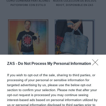
COMO COMBINAR PANTALONES
NUEVA COLECCIÓN DE BOLSOS
PATCHWORK CON ESTILO
ROOT, DISPONIBLE EN ZAS
CAMISETAS DE GRUPOS Y
BOLSOS Y MOCHILAS JEANS -
ZAS -
Do Not Process My Personal Information
ORIGINALES. MUCHO MAS QUE
VAQUEROS RECICLADOS - NUEVA
UNA PRENDA
COLECCIÓN
If you wish to opt-out of the sale, sharing to third parties, or
processing of your personal or sensitive information for
targeted advertising by us, please use the below opt-out
section to confirm your selection. Please note that after your
opt-out request is processed you may continue seeing
interest-based ads based on personal information utilized by
us or personal information disclosed to third parties prior to