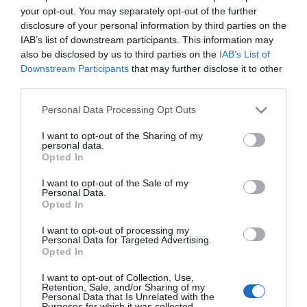
your opt-out. You may separately opt-out of the further
disclosure of your personal information by third parties on the
IAB’s list of downstream participants. This information may
also be disclosed by us to third parties on the
IAB’s List of
JOYAS QUE CONECTAN -
DESCUBRE LAS NUEVAS
Downstream Participants
that may further disclose it to other
NOVEDADES EN PLATA Y OJO DE
LLEGADAS REPOSICIONES DE
third parties.
SHIVA
NEPAL 2025
Personal Data Processing Opt Outs
I want to opt-out of the Sharing of my
personal data.
Opted In
I want to opt-out of the Sale of my
Personal Data.
Opted In
I want to opt-out of processing my
Personal Data for Targeted Advertising.
OFERTAS 3X2 EN BISUTERÍA
TODO EL OTOÑO CON GRANDES
Opted In
ARTESANAL Y COMPLEMENTOS
OFERTAS OFFSEASON
SELECCIONADOS
I want to opt-out of Collection, Use,
Retention, Sale, and/or Sharing of my
Personal Data that Is Unrelated with the
Purposes for which it was collected.