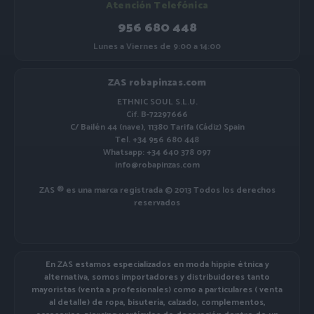
Atención Telefónica
956 680 448
Lunes a Viernes de 9:00 a 14:00
ZAS robapinzas.com
ETHNIC SOUL S.L.U.
Cif. B-72297666
C/ Bailén 44 (nave), 11380 Tarifa (Cádiz) Spain
Tel. +34 956 680 448
Whatsapp: +34 640 378 097
info@robapinzas.com
ZAS ® es una marca registrada © 2013 Todos los derechos
reservados
En ZAS estamos especializados en moda hippie étnica y
alternativa, somos importadores y distribuidores tanto
mayoristas (venta a profesionales) como a particulares ( venta
al detalle) de ropa, bisutería, calzado, complementos,