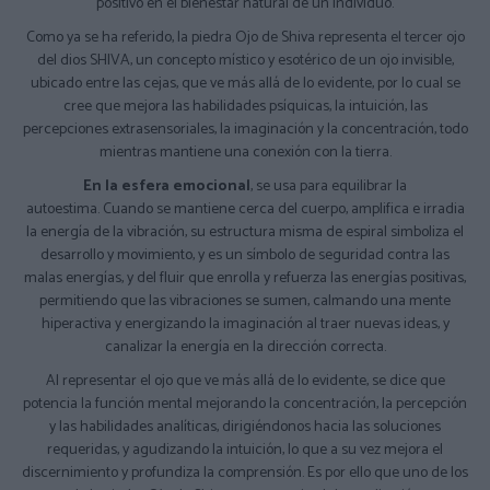
positivo en el bienestar natural de un individuo.
Como ya se ha referido, la piedra Ojo de Shiva representa el tercer ojo
del dios SHIVA, un concepto místico y esotérico de un ojo invisible,
ubicado entre las cejas, que ve más allá de lo evidente, por lo cual se
cree que mejora las habilidades psíquicas, la intuición, las
percepciones extrasensoriales, la imaginación y la concentración, todo
mientras mantiene una conexión con la tierra.
En la esfera emocional
, se usa para equilibrar la
autoestima. Cuando se mantiene cerca del cuerpo, amplifica e irradia
la energía de la vibración, su estructura misma de espiral simboliza el
desarrollo y movimiento, y es un símbolo de seguridad contra las
malas energías, y del fluir que enrolla y refuerza las energías positivas,
permitiendo que las vibraciones se sumen, calmando una mente
hiperactiva y energizando la imaginación al traer nuevas ideas, y
canalizar la energía en la dirección correcta.
Al representar el ojo que ve más allá de lo evidente, se dice que
potencia la función mental mejorando la concentración, la percepción
y las habilidades analíticas, dirigiéndonos hacia las soluciones
requeridas, y agudizando la intuición, lo que a su vez mejora el
discernimiento y profundiza la comprensión. Es por ello que uno de los