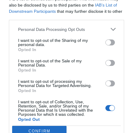
95
€
20
€
also be disclosed by us to third parties on the
IAB’s List of
[PIFL02 ]
[PIFL05 ]
Downstream Participants
that may further disclose it to other
Ver producto
Ver producto
third parties.
Personal Data Processing Opt Outs
I want to opt-out of the Sharing of my
personal data.
Opted In
Cargar más productos
I want to opt-out of the Sale of my
Personal Data.
Opted In
1
2
3
I want to opt-out of processing my
Personal Data for Targeted Advertising.
Opted In
I want to opt-out of Collection, Use,
Retention, Sale, and/or Sharing of my
ZAS DESDE 1999
Personal Data that Is Unrelated with the
Purposes for which it was collected.
Casi 3 décadas vistiendo almas libres con piezas
Opted Out
auténticas traídas directamente de origen.
CONFIRM