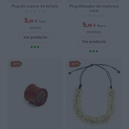
Plug de cuerno de búfalo,
Plug dilatador de madera y
coco
★★★★★
★★★★★
★★★★★
★★★★★
3,
7,
50
€
00
€
5,
11,
98
€
95
€
[PIPU6A ]
[PIPUM15B ]
Ver producto
Ver producto
-50%
-50%