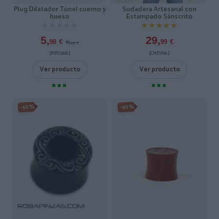
Plug Dilatador Túnel cuerno y
Sudadera Artesanal con
hueso
Estampado Sánscrito
★★★★★
★★★★★
★★★★★
★★★★★
5,
29,
11,
98
€
99
€
95
€
[PIPU26B ]
[CHEV116 ]
Ver producto
Ver producto
-50%
-50%