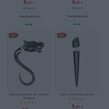
4,
6,
50
€
50
€
[PIFL01M ]
[PIFL08A-A ]
Ver producto
Ver producto
3X2
3X2
Falso expansor de cuerno
Falso túnel de cuerno
Dragón
★★★★★
★★★★★
★★★★★
★★★★★
5,
95
€