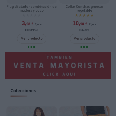
Plug dilatador combinación de
Collar Conchas gruesas
madera y coco
regulable
★★★★★
★★★★★
★★★★★
★★★★★
3,
10,
7,
21,
98
€
98
€
95
€
95
€
[PIPUM15A ]
[COBOU37 ]
Ver producto
Ver producto
Colecciones