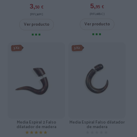
5,
3,
95
€
50
€
[PIFL08B-C ]
[PIFL36M ]
Ver producto
Ver producto
3X2
3X2
Media Espiral 2 Falso
Media Espiral Falso dilatador
dilatador de madera
de madera
★★★★★
★★★★★
★★★★★
★★★★★