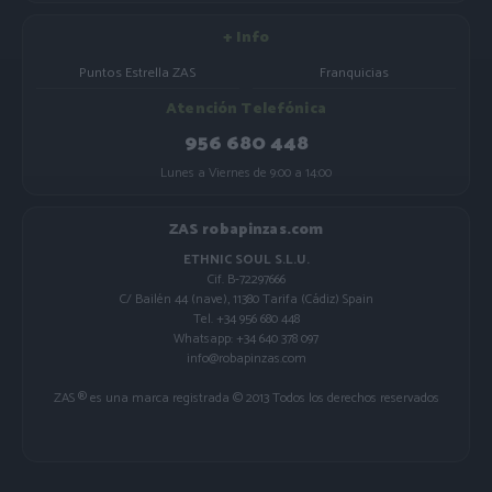
+ Info
Puntos Estrella ZAS
Franquicias
Atención Telefónica
956 680 448
Lunes a Viernes de 9:00 a 14:00
ZAS robapinzas.com
ETHNIC SOUL S.L.U.
Cif. B-72297666
C/ Bailén 44 (nave), 11380 Tarifa (Cádiz) Spain
Tel. +34 956 680 448
Whatsapp: +34 640 378 097
info@robapinzas.com
ZAS ® es una marca registrada © 2013 Todos los derechos reservados