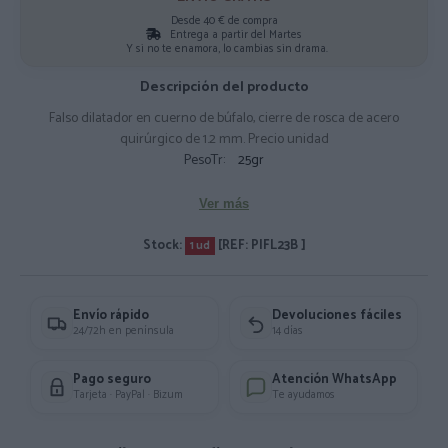
Desde 40 € de compra
Entrega a partir del Martes
Y si no te enamora, lo cambias sin drama.
Descripción del producto
Falso dilatador en cuerno de búfalo, cierre de rosca de acero
quirúrgico de 1.2 mm. Precio unidad
PesoTr:
25gr
Ver más
Stock:
[REF: PIFL23B ]
1 ud
Envío rápido
Devoluciones fáciles
24/72h en península
14 días
Pago seguro
Atención WhatsApp
Tarjeta · PayPal · Bizum
Te ayudamos