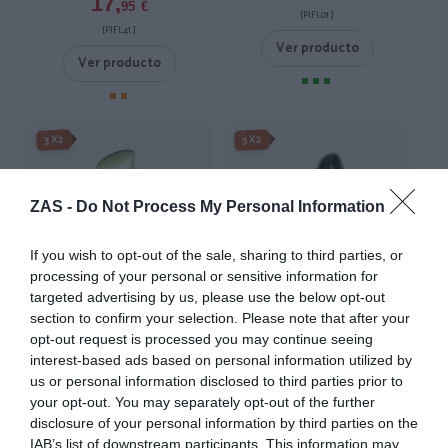
17,
95
€
[PIFL01 ]
[PIFL41 ]
Ver producto
Ver producto
3X2
3X2
ZAS -
Do Not Process My Personal Information
If you wish to opt-out of the sale, sharing to third parties, or
processing of your personal or sensitive information for
targeted advertising by us, please use the below opt-out
section to confirm your selection. Please note that after your
opt-out request is processed you may continue seeing
interest-based ads based on personal information utilized by
Falso túnel de hueso, varias
Falso dilatador en cuerno,
us or personal information disclosed to third parties prior to
formas
varios modelos
your opt-out. You may separately opt-out of the further
★★★★★
★★★★★
★★★★★
★★★★★
disclosure of your personal information by third parties on the
5,
4,
IAB’s list of downstream participants. This information may