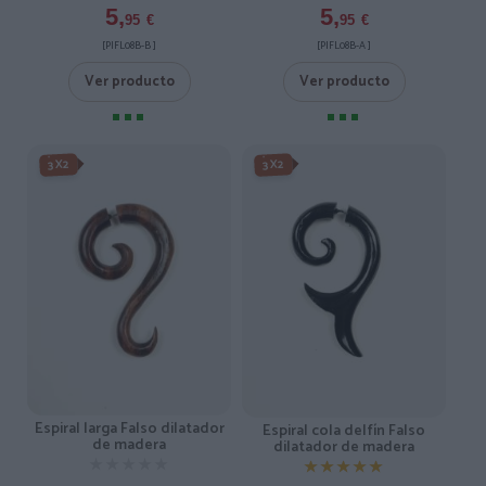
5,
5,
95
€
95
€
[PIFL08B-B ]
[PIFL08B-A ]
Ver producto
Ver producto
3X2
3X2
Espiral larga Falso dilatador
Espiral cola delfín Falso
de madera
dilatador de madera
★★★★★
★★★★★
★★★★★
★★★★★