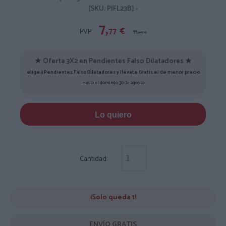
[SKU: PIFL23B] -
7,
77
€
PVP:
11,
95
€
★ Oferta 3X2 en Pendientes Falso Dilatadores ★
elige 3 Pendientes Falso Dilatadores y llévate Gratis el de menor precio
Hasta el domingo 30 de agosto
Lo quiero
Cantidad:
¡Solo queda 1!
ENVÍO GRATIS