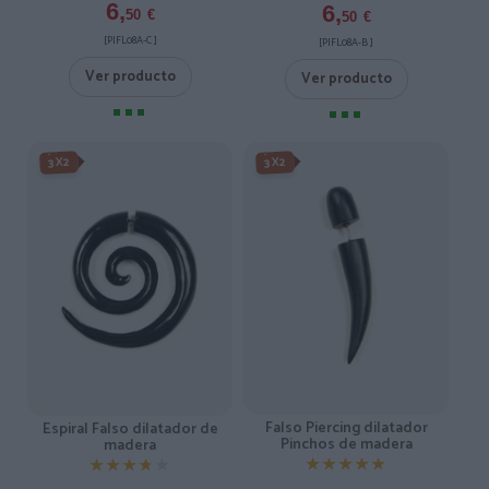
6,
6,
50
€
50
€
[PIFL08A-C ]
[PIFL08A-B ]
Ver producto
Ver producto
3X2
3X2
Falso Piercing dilatador
Espiral Falso dilatador de
Pinchos de madera
madera
★★★★★
★★★★★
★★★★★
★★★★★