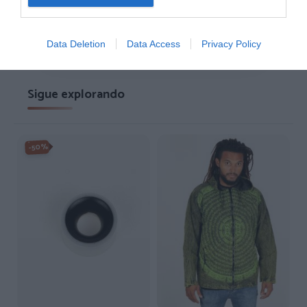
4,7/5 · 1.197 valoraciones
Ver detalles
›
Data Deletion
Data Access
Privacy Policy
Sigue explorando
-50%