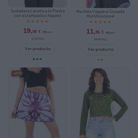
Sudadera Lavada a la Piedra
Mochila Vaquera Cruzada
con estampados hippies
Multifuncional
★★★★★
★★★★★
★★★★★
★★★★★
19,
11,
39,
98
€
14,
96
€
95
€
95
€
[CHEV112 ]
[MOMI05 ]
Ver producto
Ver producto
-50%