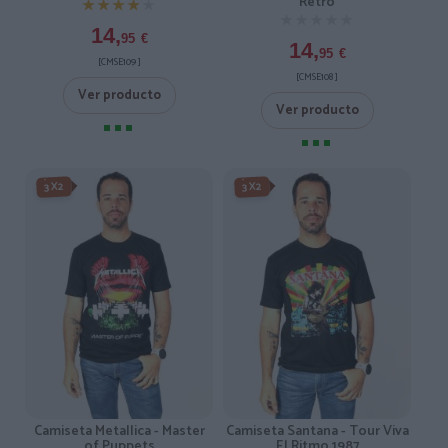
Retro
★★★★★
★★★★★
★★★★★
★★★★★
14,
95
€
14,
95
€
[CMSE109 ]
[CMSE108 ]
Ver producto
Ver producto
3X2
3X2
Camiseta Metallica - Master
Camiseta Santana - Tour Viva
of Puppets
El Ritmo 1987