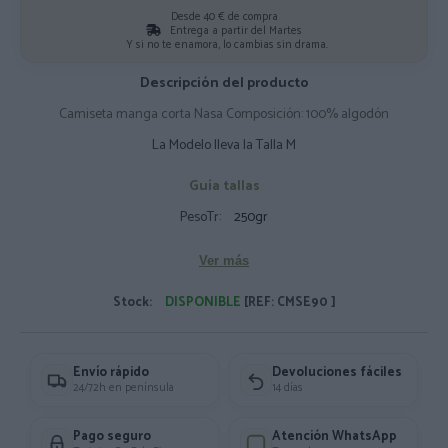
Desde 40 € de compra
Entrega a partir del Martes
Y si no te enamora, lo cambias sin drama.
Descripción del producto
Camiseta manga corta Nasa Composición: 100% algodón
La Modelo lleva la Talla M
Guía tallas
PesoTr:
250gr
Ver más
Stock:
DISPONIBLE
[REF: CMSE90 ]
Envío rápido
Devoluciones fáciles
24/72h en península
14 días
Pago seguro
Atención WhatsApp