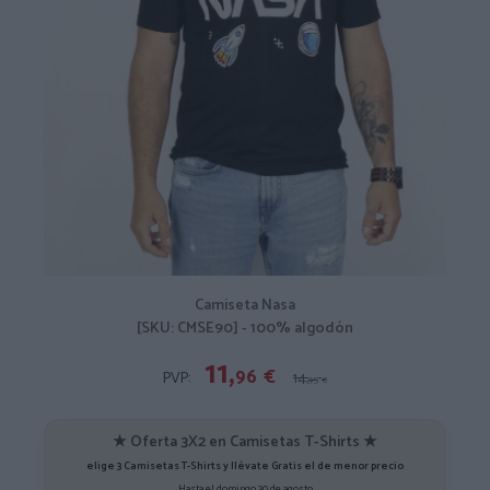
Camiseta Nasa
[SKU: CMSE90] - 100% algodón
11,
96
€
PVP:
14,
95
€
★ Oferta 3X2 en Camisetas T-Shirts ★
elige 3 Camisetas T-Shirts y llévate Gratis el de menor precio
Hasta el domingo 30 de agosto