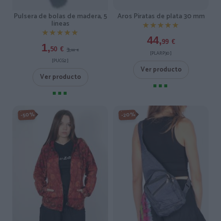
Pulsera de bolas de madera, 5
Aros Piratas de plata 30 mm
lineas
★★★★★
★★★★★
★★★★★
★★★★★
44,
99
€
1,
3,
50
€
00
€
[PLARP30 ]
[PUCG2 ]
Ver producto
Ver producto
-50%
-20%