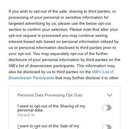
★★★★★
★★★★★
★★★★★
★★★★★
14,
14,
95
€
95
€
If you wish to opt-out of the sale, sharing to third parties, or
processing of your personal or sensitive information for
[CMSE101 ]
[CMSE100 ]
targeted advertising by us, please use the below opt-out
Ver producto
Ver producto
section to confirm your selection. Please note that after your
opt-out request is processed you may continue seeing
interest-based ads based on personal information utilized by
us or personal information disclosed to third parties prior to
3X2
3X2
your opt-out. You may separately opt-out of the further
disclosure of your personal information by third parties on the
IAB’s list of downstream participants. This information may
also be disclosed by us to third parties on the
IAB’s List of
Downstream Participants
that may further disclose it to other
third parties.
Personal Data Processing Opt Outs
I want to opt-out of the Sharing of my
personal data.
Opted In
Camiseta Bicicle World
Camiseta Cassettes retro
★★★★★
★★★★★
★★★★★
★★★★★
I want to opt-out of the Sale of my