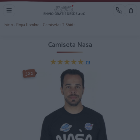
ENVIO GRATIS DESDE 40€
Inicio
›
Ropa Hombre
›
Camisetas T-Shirts
Camiseta Nasa
★★★★★
★★★★★
(1)
-3X2%
3X2