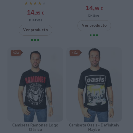
★★★★★
★★★★★
14,
95
€
14,
95
€
[CMSE104 ]
[CMSE105 ]
Ver producto
Ver producto
3X2
3X2
Camiseta Ramones Logo
Camiseta Oasis - Definitely
Clásico
Maybe