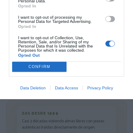
Personal Data.
14,
14,
95
€
95
€
Opted In
[CMSE74 ]
[CMSE03 ]
I want to opt-out of processing my
Ver producto
Ver producto
Personal Data for Targeted Advertising.
Opted In
I want to opt-out of Collection, Use,
Retention, Sale, and/or Sharing of my
Personal Data that Is Unrelated with the
Purposes for which it was collected.
Opted Out
Cargar más productos
CONFIRM
1
2
3
4
Data Deletion
Data Access
Privacy Policy
ZAS DESDE 1999
Casi 3 décadas vistiendo almas libres con piezas
auténticas traídas directamente de origen.