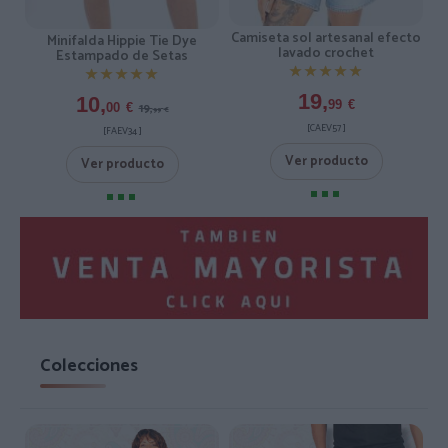
Camiseta sol artesanal efecto
Minifalda Hippie Tie Dye
lavado crochet
Estampado de Setas
★★★★★
★★★★★
★★★★★
★★★★★
19,
10,
99
€
19,
00
€
99
€
[CAEV57 ]
[FAEV34 ]
Ver producto
Ver producto
Colecciones