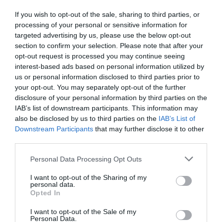
★★★★★
★★★★★
★★★★★
★★★★★
14,
14,
If you wish to opt-out of the sale, sharing to third parties, or
95
€
95
€
processing of your personal or sensitive information for
[CMSE101 ]
[CMSE100 ]
targeted advertising by us, please use the below opt-out
Ver producto
Ver producto
section to confirm your selection. Please note that after your
opt-out request is processed you may continue seeing
interest-based ads based on personal information utilized by
us or personal information disclosed to third parties prior to
3X2
3X2
your opt-out. You may separately opt-out of the further
disclosure of your personal information by third parties on the
IAB’s list of downstream participants. This information may
also be disclosed by us to third parties on the
IAB’s List of
Downstream Participants
that may further disclose it to other
third parties.
Personal Data Processing Opt Outs
I want to opt-out of the Sharing of my
personal data.
Opted In
Camiseta Bicicle World
Camiseta Cassettes retro
I want to opt-out of the Sale of my
★★★★★
★★★★★
★★★★★
★★★★★
Personal Data.