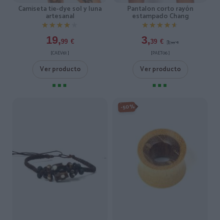
Camiseta tie-dye sol y luna
Pantalon corto rayón
artesanal
estampado Chang
★★★★★
★★★★★
★★★★★
★★★★★
19,
3,
3,
99
€
39
€
99
€
[CAEV61 ]
[PAET06 ]
Ver producto
Ver producto
-50%