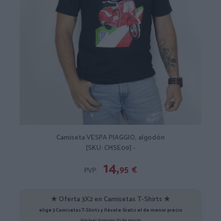
Camiseta VESPA PIAGGIO, algodón
[SKU: CMSE09] -
14,
95
€
PVP:
★ Oferta 3X2 en Camisetas T-Shirts ★
elige 3 Camisetas T-Shirts y llévate Gratis el de menor precio
Hasta el domingo 30 de agosto