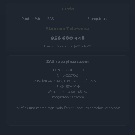
+ Info
Puntos Estrella ZAS
Franquicias
Atención Telefónica
956 680 448
Lunes a Viernes de 9:00 a 14:00
ZAS robapinzas.com
ETHNIC SOUL S.L.U.
Cif. B-72297666
C/ Bailén 44 (nave), 11380 Tarifa (Cádiz) Spain
Tel. +34 956 680 448
Whatsapp: +34 640 378 097
info@robapinzas.com
ZAS ® es una marca registrada © 2013 Todos los derechos reservados