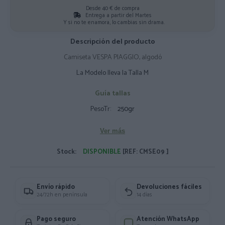
Desde 40 € de compra
Entrega a partir del Martes
Y si no te enamora, lo cambias sin drama.
Descripción del producto
Camiseta VESPA PIAGGIO, algodó
La Modelo lleva la Talla M
Guía tallas
PesoTr:
250gr
Ver más
Stock:
DISPONIBLE
[REF: CMSE09 ]
Envío rápido
Devoluciones fáciles
24/72h en península
14 días
Pago seguro
Atención WhatsApp