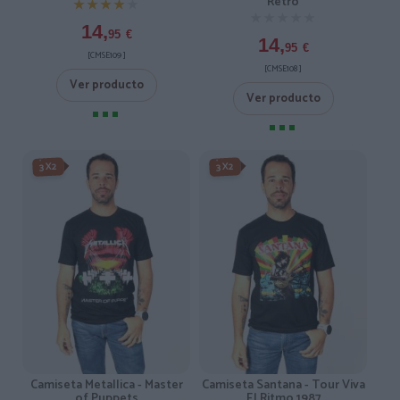
Retro
★★★★★
★★★★★
★★★★★
★★★★★
14,
95
€
14,
95
€
[CMSE109 ]
[CMSE108 ]
Ver producto
Ver producto
3X2
3X2
Camiseta Metallica - Master
Camiseta Santana - Tour Viva
of Puppets
El Ritmo 1987