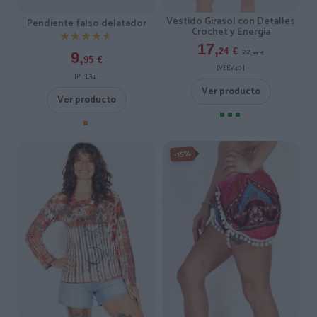
Vestido Girasol con Detalles
Pendiente falso delatador
Crochet y Energía
★★★★★
★★★★★
17,
22,
24
€
9,
99
€
95
€
[VEEV40 ]
[PIFL34 ]
Ver producto
Ver producto
-15%