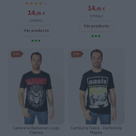
★★★★★
★★★★★
14,
95
€
14,
95
€
[CMSE104 ]
[CMSE105 ]
Ver producto
Ver producto
3X2
3X2
Camiseta Ramones Logo
Camiseta Oasis - Definitely
Clásico
Maybe