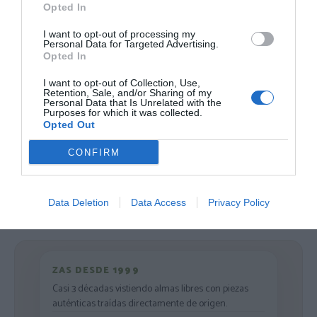
14,
14,
Opted In
95
€
95
€
[CMSE74 ]
[CMSE03 ]
I want to opt-out of processing my
Personal Data for Targeted Advertising.
Ver producto
Ver producto
Opted In
I want to opt-out of Collection, Use,
Retention, Sale, and/or Sharing of my
Personal Data that Is Unrelated with the
Purposes for which it was collected.
Opted Out
Cargar más productos
CONFIRM
1
2
3
4
Data Deletion
Data Access
Privacy Policy
ZAS DESDE 1999
Casi 3 décadas vistiendo almas libres con piezas
auténticas traídas directamente de origen.