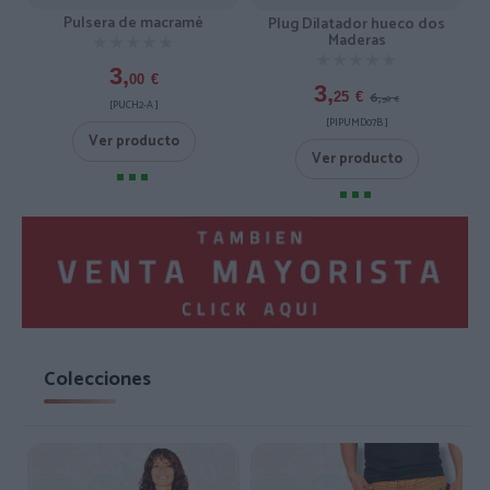
Pulsera de macramé
Plug Dilatador hueco dos
Maderas
★★★★★
★★★★★
★★★★★
★★★★★
3,
00
€
3,
6,
25
€
50
€
[PUCH2-A ]
[PIPUMD07B ]
Ver producto
Ver producto
Colecciones