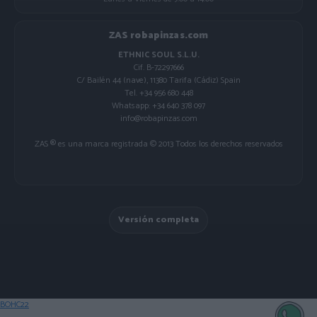
ZAS robapinzas.com
ETHNIC SOUL S.L.U.
Cif. B-72297666
C/ Bailén 44 (nave), 11380 Tarifa (Cádiz) Spain
Tel. +34 956 680 448
Whatsapp: +34 640 378 097
info@robapinzas.com
ZAS ® es una marca registrada © 2013 Todos los derechos reservados
Versión completa
BOHC22