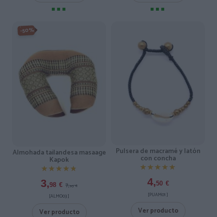
-50%
Pulsera de macramé y latón
Almohada tailandesa masaage
con concha
Kapok
★★★★★
★★★★★
★★★★★
★★★★★
4,
3,
50
€
7,
98
€
95
€
[PUAM01 ]
[ALMO03 ]
Ver producto
Ver producto