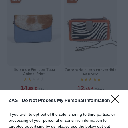
-50%
-50%
Bolso de Piel con Tapa
Cartera de cuero convertible
Animal Print
en bolso
★★★★★
★★★★★
★★★★★
★★★★★
14,
12,
29,
98
€
24,
48
€
95
€
95
€
[BOVN09 ]
[BIVN01 ]
ZAS -
Do Not Process My Personal Information
Ver producto
Ver producto
If you wish to opt-out of the sale, sharing to third parties, or
processing of your personal or sensitive information for
targeted advertising by us, please use the below opt-out
-30%
-50%