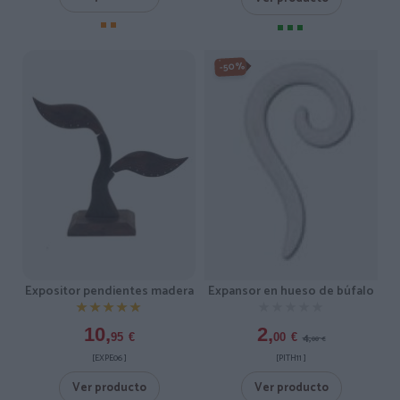
-50%
Expansor en hueso de búfalo
Expositor pendientes madera
★★★★★
★★★★★
★★★★★
★★★★★
2,
10,
4,
00
€
95
€
00
€
[PITH11 ]
[EXPE06 ]
Ver producto
Ver producto