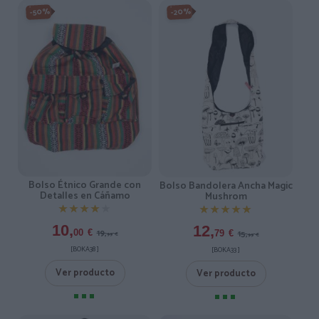
-50%
-20%
Bolso Étnico Grande con
Bolso Bandolera Ancha Magic
Detalles en Cáñamo
Mushrom
★★★★★
★★★★★
★★★★★
★★★★★
10,
12,
19,
15,
00
€
79
€
99
€
99
€
[BOKA38 ]
[BOKA33 ]
Ver producto
Ver producto