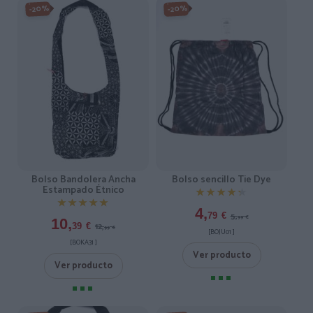
-20%
-20%
Bolso Bandolera Ancha
Bolso sencillo Tie Dye
Estampado Étnico
★★★★★
★★★★★
★★★★★
★★★★★
4,
5,
79
€
99
€
10,
12,
39
€
99
€
[BOJU01 ]
[BOKA31 ]
Ver producto
Ver producto