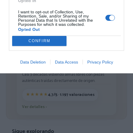
Opted In
Cargar más productos
I want to opt-out of Collection, Use,
Retention, Sale, and/or Sharing of my
Personal Data that Is Unrelated with the
Purposes for which it was collected.
Opted Out
1
2
CONFIRM
Data Deletion
Data Access
Privacy Policy
ZAS DESDE 1999
Casi 3 décadas vistiendo almas libres con piezas
auténticas traídas directamente de origen.
4,7/5 · 1.197 valoraciones
Ver detalles
›
Sigue explorando