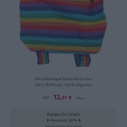
Mochilla Hippie Rasta Multicolor
[SKU: BOHC22] - 100% Algodón
12,
97
€
PVP:
19,
95
€
Rebajas De Verano
★ Ahorra un 35% ★
[Hasta el domingo 30 de agosto]