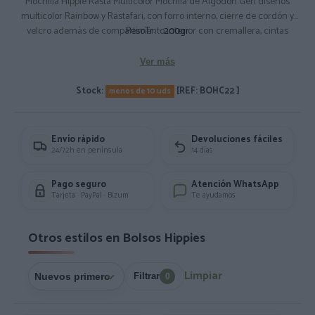
Mochilla Hippie Rasta Multicolor Mochila de Algodón Geri diseños
multicolor Rainbow y Rastafari, con forro interno, cierre de cordón y
velcro además de compartimento interior con cremallera, cintas
PesoTr:
200gr
regulables. Composición: 100% Algodón
Medidas Aprox: 60x40cm.
Ver más
Stock:
[REF: BOHC22 ]
menos de 10 uds
Envío rápido
Devoluciones fáciles
24/72h en península
14 días
Pago seguro
Atención WhatsApp
Tarjeta · PayPal · Bizum
Te ayudamos
Otros estilos en Bolsos Hippies
Limpiar
Filtrar
0