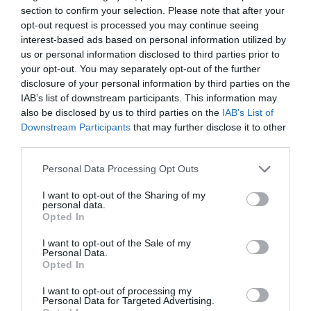
section to confirm your selection. Please note that after your
opt-out request is processed you may continue seeing
interest-based ads based on personal information utilized by
us or personal information disclosed to third parties prior to
your opt-out. You may separately opt-out of the further
disclosure of your personal information by third parties on the
IAB’s list of downstream participants. This information may
also be disclosed by us to third parties on the
IAB’s List of
Downstream Participants
that may further disclose it to other
third parties.
Mochila Hippie de algodón a
Riñonera de Cuero Multi
Personal Data Processing Opt Outs
rayas
Colores Ovalada
★★★★★
★★★★★
★★★★★
★★★★★
I want to opt-out of the Sharing of my
personal data.
5,
9,
7,
19,
59
€
98
€
99
€
Opted In
95
€
[BOHC10 ]
[RIVN01 ]
I want to opt-out of the Sale of my
Ver producto
Ver producto
Personal Data.
Opted In
I want to opt-out of processing my
Personal Data for Targeted Advertising.