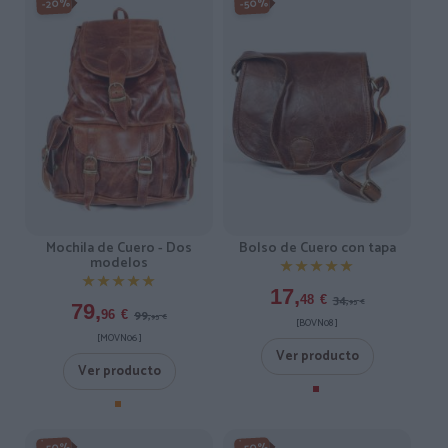
-20%
-50%
Mochila de Cuero - Dos
Bolso de Cuero con tapa
modelos
★★★★★
★★★★★
★★★★★
★★★★★
17,
34,
48
€
95
€
79,
99,
96
€
95
€
[BOVN08 ]
[MOVN06 ]
Ver producto
Ver producto