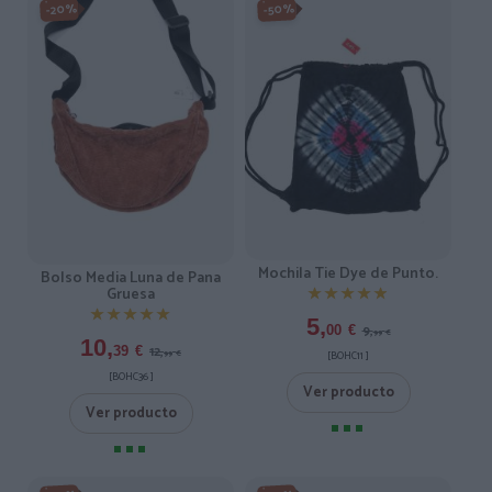
-20%
-50%
Mochila Tie Dye de Punto.
Bolso Media Luna de Pana
Gruesa
★★★★★
★★★★★
★★★★★
★★★★★
5,
9,
00
€
99
€
10,
12,
39
€
99
€
[BOHC11 ]
[BOHC36 ]
Ver producto
Ver producto