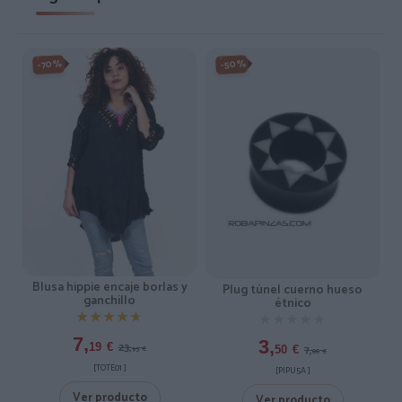
-50%
-70%
Blusa hippie encaje borlas y
Plug túnel cuerno hueso
ganchillo
étnico
★★★★★
★★★★★
★★★★★
★★★★★
7,
3,
23,
19
€
7,
50
€
95
€
00
€
[TOTE01 ]
[PIPU5A ]
Ver producto
Ver producto