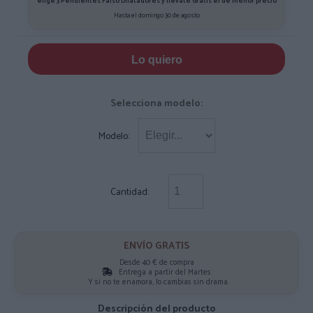
elige 3 Pendientes Falso Dilatadores y llévate Gratis el de menor precio
Hasta el domingo 30 de agosto
Lo quiero
Selecciona modelo:
Modelo:
Cantidad:
ENVÍO GRATIS
Desde 40 € de compra
Entrega a partir del Martes
Y si no te enamora, lo cambias sin drama.
Descripción del producto