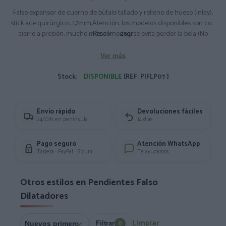
Falso expansor de cuerno de búfalo tallado y relleno de hueso (inlay),
stick ace quirúrgico , 1,2mm,Atención: los modelos disponibles son con
cierre a presión, mucho más comodo y se evita perder la bola (No
PesoTr:
25gr
llevan la Bola), acabado impecable, varios modelos, precio UNIDAD
Ver más
Stock:
DISPONIBLE
[REF: PIFLP07 ]
Envío rápido
Devoluciones fáciles
24/72h en península
14 días
Pago seguro
Atención WhatsApp
Tarjeta · PayPal · Bizum
Te ayudamos
Otros estilos en Pendientes Falso
Dilatadores
Limpiar
Filtrar
0