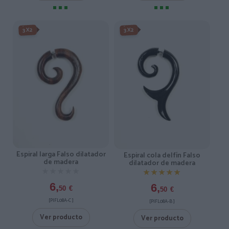
3X2
3X2
Espiral larga Falso dilatador
Espiral cola delfín Falso
de madera
dilatador de madera
★★★★★
★★★★★
★★★★★
★★★★★
6,
6,
50
€
50
€
[PIFL08A-C ]
[PIFL08A-B ]
Ver producto
Ver producto