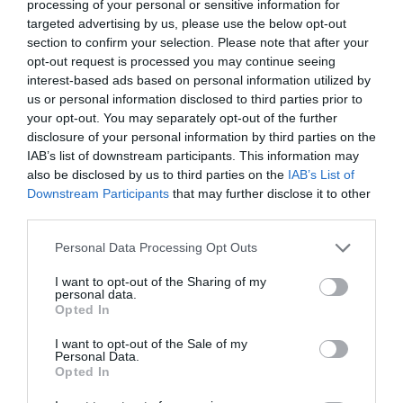
processing of your personal or sensitive information for
targeted advertising by us, please use the below opt-out
3X2
3X2
section to confirm your selection. Please note that after your
opt-out request is processed you may continue seeing
interest-based ads based on personal information utilized by
us or personal information disclosed to third parties prior to
your opt-out. You may separately opt-out of the further
disclosure of your personal information by third parties on the
IAB’s list of downstream participants. This information may
also be disclosed by us to third parties on the
IAB’s List of
Downstream Participants
that may further disclose it to other
third parties.
Personal Data Processing Opt Outs
Falso túnel de hueso, varias
Falso dilatador en cuerno,
formas
varios modelos
I want to opt-out of the Sharing of my
★★★★★
★★★★★
★★★★★
★★★★★
personal data.
Opted In
5,
4,
95
€
20
€
[PIFL02 ]
[PIFL05 ]
I want to opt-out of the Sale of my
Personal Data.
Ver producto
Ver producto
Opted In