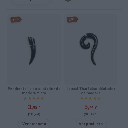
3X2
3X2
Espiral Thai Falso dilatador
Pendiente Falso dilatador de
de madera
madera Micro
★★★★★
★★★★★
★★★★★
★★★★★
5,
3,
95
€
50
€
[PIFL08B-C ]
[PIFL36M ]
Ver producto
Ver producto