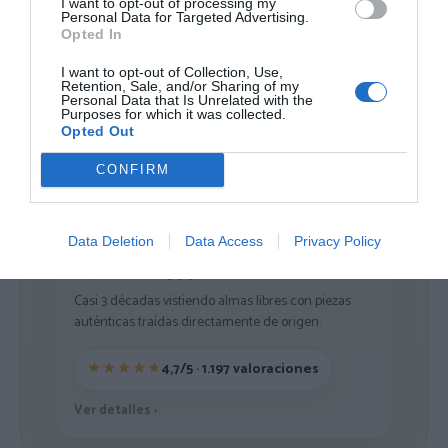
I want to opt-out of processing my
Personal Data for Targeted Advertising.
Opted In
I want to opt-out of Collection, Use,
Cargar más productos
Retention, Sale, and/or Sharing of my
Personal Data that Is Unrelated with the
Purposes for which it was collected.
Opted Out
1
2
3
CONFIRM
Data Deletion
Data Access
Privacy Policy
ZAS DESDE 1999
Casi 3 décadas vistiendo almas libres con piezas
auténticas traídas directamente de origen.
4,7/5 · 1.197 valoraciones
Ver detalles
›