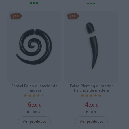
3X2
3X2
Falso Piercing dilatador
Espiral Falso dilatador de
Pinchos de madera
madera
★★★★★
★★★★★
★★★★★
★★★★★
4,
6,
50
€
50
€
[PIFL01M ]
[PIFL08A-A ]
Ver producto
Ver producto