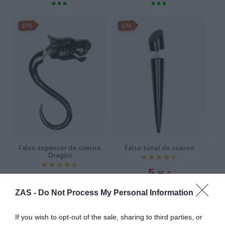
3X2
3X2
Falso expansor de cuerno
Falso túnel de cuerno
Dragón
★★★★★
★★★★★
★★★★★
★★★★★
5,
95
€
17,
95
€
[PIFL01 ]
ZAS -
Do Not Process My Personal Information
[PIFL41 ]
Ver producto
Ver producto
If you wish to opt-out of the sale, sharing to third parties, or