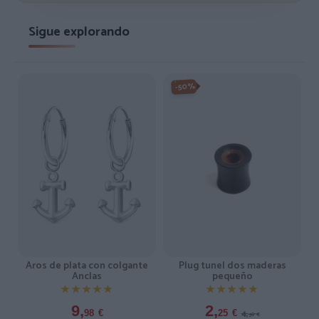
Sigue explorando
-50%
Plug tunel dos maderas
Aros de plata con colgante
pequeño
Anclas
★★★★★
★★★★★
★★★★★
★★★★★
2,
9,
4,
25
€
98
€
50
€