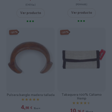
[PEMA10B ]
[CHEV24 ]
Ver producto
Ver producto
-50%
-20%
Tabaquera 100% Cáñamo
Pulsera bangle madera tallada
Hemp
★★★★★
★★★★★
★★★★★
★★★★★
4,
9,
98
€
95
€
10,
12,
36
€