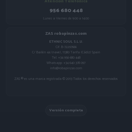
Atención Telefónica
956 680 448
Lunes a Viernes de 9:00 a 14:00
ZAS robapinzas.com
ETHNIC SOUL S.L.U.
Cif. B-72297666
C/ Bailén 44 (nave), 11380 Tarifa (Cádiz) Spain
Tel. +34 956 680 448
Whatsapp: +34 640 378 097
info@robapinzas.com
ZAS ® es una marca registrada © 2013 Todos los derechos reservados
Versión completa