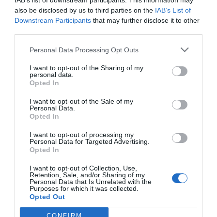
IAB’s list of downstream participants. This information may
also be disclosed by us to third parties on the
IAB’s List of
Downstream Participants
that may further disclose it to other
third parties.
Personal Data Processing Opt Outs
I want to opt-out of the Sharing of my
personal data.
Opted In
Ropa Mujer
Ropa Hombre
I want to opt-out of the Sale of my
Personal Data.
Opted In
I want to opt-out of processing my
Personal Data for Targeted Advertising.
Opted In
I want to opt-out of Collection, Use,
Retention, Sale, and/or Sharing of my
Personal Data that Is Unrelated with the
Purposes for which it was collected.
Opted Out
Sandalias y Zuecos
Complementos
CONFIRM