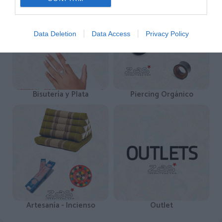
Data Deletion
Data Access
Privacy Policy
Bisutería y Plata
Piercing Orgánico
Artesanía - Incienso
Outlet