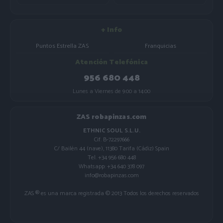
+ Info
Puntos Estrella ZAS
Franquicias
Atención Telefónica
956 680 448
Lunes a Viernes de 9:00 a 14:00
ZAS robapinzas.com
ETHNIC SOUL S.L.U.
Cif. B-72297666
C/ Bailén 44 (nave), 11380 Tarifa (Cádiz) Spain
Tel. +34 956 680 448
Whatsapp: +34 640 378 097
info@robapinzas.com
ZAS ® es una marca registrada © 2013 Todos los derechos reservados