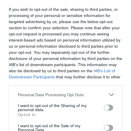
★★★★★
★★★★★
13,
15,
59
€
99
€
If you wish to opt-out of the sale, sharing to third parties, or
12,
14,
74
€
99
€
[TOPN02 ]
processing of your personal or sensitive information for
[TOPN04P ]
targeted advertising by us, please use the below opt-out
Ver producto
section to confirm your selection. Please note that after your
Ver producto
opt-out request is processed you may continue seeing
interest-based ads based on personal information utilized by
us or personal information disclosed to third parties prior to
-15%
-15%
your opt-out. You may separately opt-out of the further
disclosure of your personal information by third parties on the
IAB’s list of downstream participants. This information may
also be disclosed by us to third parties on the
IAB’s List of
Downstream Participants
that may further disclose it to other
third parties.
Personal Data Processing Opt Outs
I want to opt-out of the Sharing of my
personal data.
Opted In
Poncho con capucha Tie Dye
Top Liso Cruzado en Pecho
I want to opt-out of the Sale of my
★★★★★
★★★★★
★★★★★
★★★★★
Personal Data.