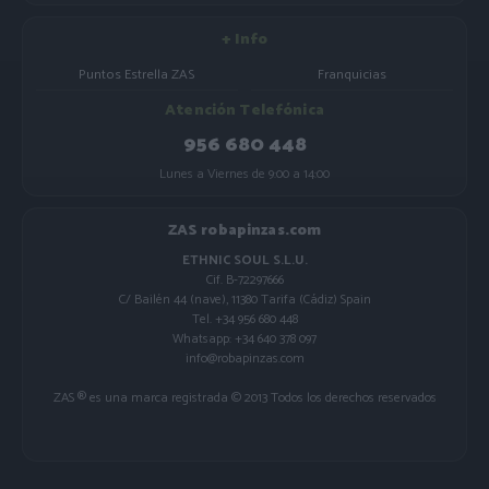
+ Info
Puntos Estrella ZAS
Franquicias
Atención Telefónica
956 680 448
Lunes a Viernes de 9:00 a 14:00
ZAS robapinzas.com
ETHNIC SOUL S.L.U.
Cif. B-72297666
C/ Bailén 44 (nave), 11380 Tarifa (Cádiz) Spain
Tel. +34 956 680 448
Whatsapp: +34 640 378 097
info@robapinzas.com
ZAS ® es una marca registrada © 2013 Todos los derechos reservados