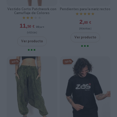
Pendientes para la nariz rectos
Vestido Corto Patchwork con
Camuflaje de Colores
★★★★★
★★★★★
★★★★★
★★★★★
2,
00
€
11,
22,
50
€
99
€
[PENAR06 ]
[VEEV29 ]
Ver producto
Ver producto
-40%
-50%