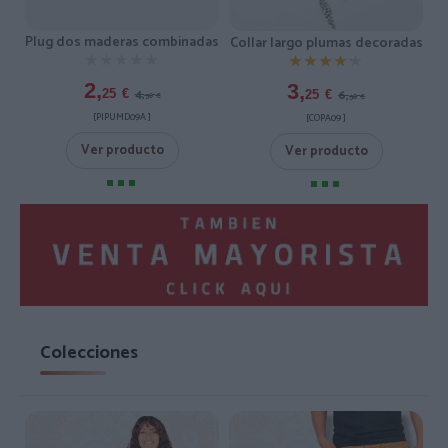
Plug dos maderas combinadas
Collar largo plumas decoradas
★★★★★
★★★★★
★★★★★
★★★★★
2,
3,
4,
6,
25
€
25
€
50
€
50
€
[PIPUMD09A ]
[COPA09 ]
Ver producto
Ver producto
Colecciones