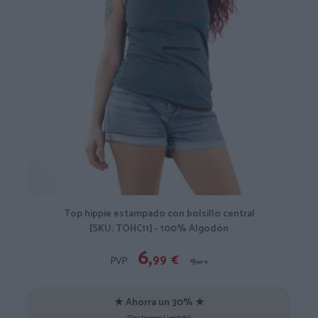
Top hippie estampado con bolsillo central
[SKU: TOHC11] - 100% Algodón
6,
99
€
PVP:
9,
99
€
★ Ahorra un 30% ★
[Por tiempo Limitado]