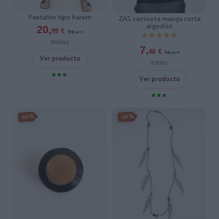
Pantalón tipo harem
ZAS camiseta manga corta
algodón
20,
34,
99
€
99
€
★★★★★
★★★★★
[PAEV61 ]
7,
14,
48
€
95
€
Ver producto
[CMZ10 ]
Ver producto
-50%
-50%