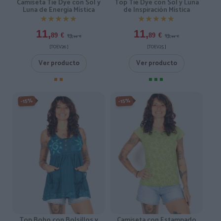
Camiseta Tie Dye con Sol y
Top Tie Dye con Sol y Luna
Luna de Energía Mística
de Inspiración Mística
★★★★★
★★★★★
★★★★★
★★★★★
11,
11,
13,
13,
89
€
89
€
99
€
99
€
[TOEV26 ]
[TOEV25 ]
Ver producto
Ver producto
-15%
-15%
Top Boho con Bolsillos y
Camiseta con Estampado