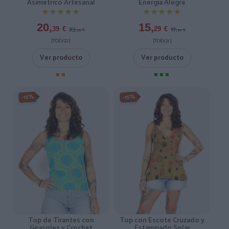
Asimétrico Artesanal
Energía Alegre
★★★★★
★★★★★
★★★★★
★★★★★
20,
15,
23,
17,
39
€
29
€
99
€
99
€
[TOEV22 ]
[TOEV21 ]
Ver producto
Ver producto
-15%
-15%
Top de Tirantes con
Top con Escote Cruzado y
Girasoles y Crochet
Estampado Solar