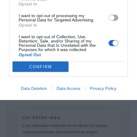
19,
10,
Opted In
22,
11,
54
€
19
€
99
€
99
€
[TOPN08 ]
[TOPN14P ]
I want to opt-out of processing my
Personal Data for Targeted Advertising.
Ver producto
Ver producto
Opted In
I want to opt-out of Collection, Use,
Retention, Sale, and/or Sharing of my
Personal Data that Is Unrelated with the
Purposes for which it was collected.
Opted Out
Cargar más productos
CONFIRM
1
2
3
4
Data Deletion
Data Access
Privacy Policy
ZAS DESDE 1999
Casi 3 décadas vistiendo almas libres con piezas
auténticas traídas directamente de origen.