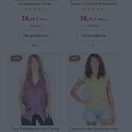
Estampado Solar
Solar y Detalle Artesanal
★★★★★
★★★★★
★★★★★
★★★★★
16,
16,
18,
18,
14
€
14
€
99
€
99
€
[TOEV24 ]
[TOEV23 ]
Ver producto
Ver producto
-15%
-15%
Top Patchwork con Corte
Camiseta de Girasoles con