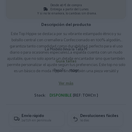
Desde 40 € de compra
Entrega a partir del Lunes
Y si no te enamora, lo cambias sin drama.
Descripción del producto
Este Top Hippie se destaca por su vibrante estampado étnico y su
bolsillo central con cremallera Confeccionado en 100% algodón,
garantiza tanto comodidad como durabilidad, perfecto para el uso
La Modelo lleva la Talla M
diario o para ocasiones especiales.La espalda cuenta con un nudo
ajustable, que no solo aporta un detalle encantador sino que también
Guía tallas
permite personalizar el ajuste según tus preferencias. Este top no solo
PesoTr:
150gr
es un básico de moda hippie sino también una pieza versátil y
funcional para cualquier guardarropa. Composición: 100% Algodón
Ver más
Stock:
DISPONIBLE
[REF: TOHC11 ]
Envío rápido
Devoluciones fáciles
24/72h en península
14 días