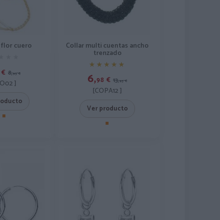
 flor cuero
Collar multi cuentas ancho
trenzado
★★★
★★★
★★★★★
★★★★★
€
8,
6,
95
€
98
€
13,
PO02 ]
95
€
[COPA12 ]
roducto
Ver producto