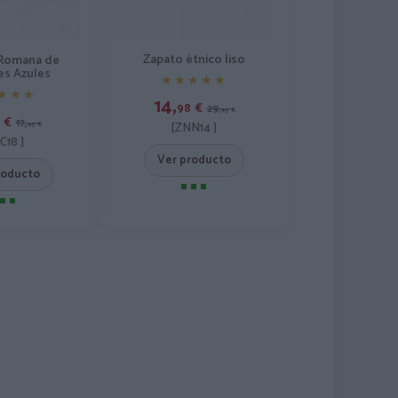
Zapato étnico liso
 Romana de
s Azules
★★★★★
★★★★★
★★★
★★★
14,
98
€
29,
95
€
€
17,
[ZNN14 ]
95
€
C18 ]
Ver producto
roducto