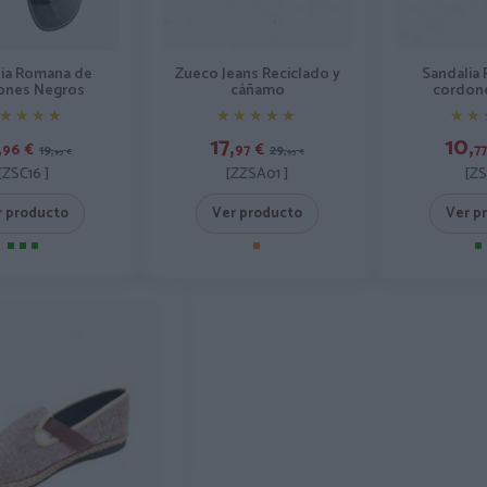
lia Romana de
Zueco Jeans Reciclado y
Sandalia
ones Negros
cáñamo
cordone
★★★★
★★★★
★★★★★
★★★★★
★★
★★
,
17,
10,
96
€
97
€
77
19,
29,
95
€
95
€
[ZSC16 ]
[ZZSA01 ]
[ZS
r producto
Ver producto
Ver p