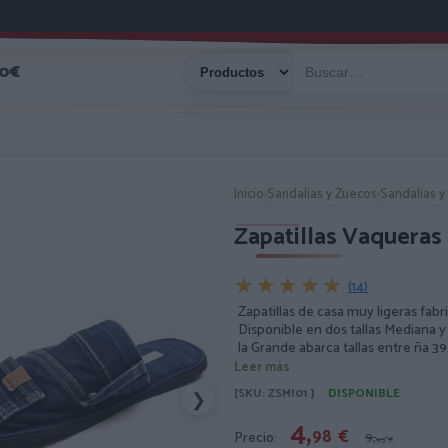
40€
Inicio
›
Sandalias y Zuecos
›
Sandalias y
Zapatillas Vaqueras
★★★★★
★★★★★
(14)
Zapatillas de casa muy ligeras fab
Disponible en dos tallas Mediana y 
la Grande abarca tallas entre ña 39
diferentes dependiendo de la pre
Leer más
[SKU: ZSMI01 ]
DISPONIBLE
❯
4,
98
€
Precio:
9,
95
€