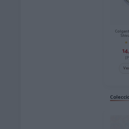
Colgant
Shiv
★
★
14
[
Ve
Colecci