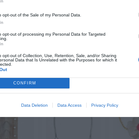
In
o opt-out of the Sale of my Personal Data.
 DESDE 1999
In
3 décadas vistiendo almas libres con piezas auténticas traídas directamente
to opt-out of processing my Personal Data for Targeted
igen.
ing.
In
o opt-out of Collection, Use, Retention, Sale, and/or Sharing
ersonal Data that Is Unrelated with the Purposes for which it
lected.
xplorando
Out
CONFIRM
-50%
Data Deletion
Data Access
Privacy Policy