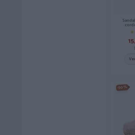
Sanda
cord
★
★
15
Ve
-50%