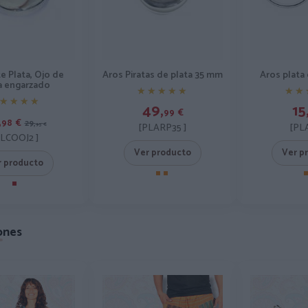
e Plata, Ojo de
Aros Piratas de plata 35 mm
Aros plata
a engarzado
★★★★★
★★★★★
★★
★★
★★★★
★★★★
49,
15
99
€
,
98
€
29,
95
€
[PLARP35 ]
[PL
PLCOOJ2 ]
Ver producto
Ver p
r producto
ones