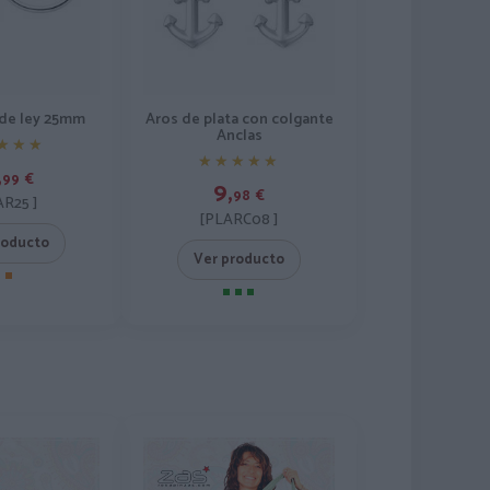
 de ley 25mm
Aros de plata con colgante
Anclas
★★★
★★★
★★★★★
★★★★★
,
99
€
9,
98
€
AR25 ]
[PLARC08 ]
roducto
Ver producto