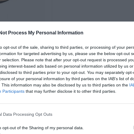
tnico liso con hebilla
Not Process My Personal Information
★★★★★
★★★★★
14,
98
€
29,
to opt-out of the sale, sharing to third parties, or processing of your per
95
€
[ZNN15 ]
formation for targeted advertising by us, please use the below opt-out s
r selection. Please note that after your opt-out request is processed y
Ver producto
eing interest-based ads based on personal information utilized by us or
disclosed to third parties prior to your opt-out. You may separately opt-
losure of your personal information by third parties on the IAB’s list of
. This information may also be disclosed by us to third parties on the
IA
Participants
that may further disclose it to other third parties.
Cargar más productos
l Data Processing Opt Outs
1
2
o opt-out of the Sharing of my personal data.