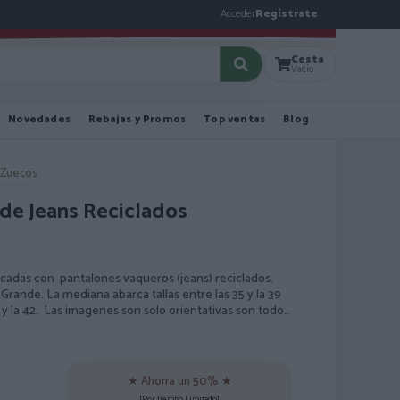
Acceder
Regístrate
Cesta
Vacío
Novedades
Rebajas y Promos
Top ventas
Blog
 Zuecos
 de Jeans Reciclados
ricadas con pantalones vaqueros (jeans) reciclados.
Grande. La mediana abarca tallas entre las 35 y la 39
 y la 42. Las imagenes son solo orientativas son todos
nda reciclada
★ Ahorra un 50% ★
[Por tiempo Limitado]