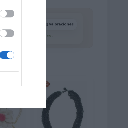
4,7/5 · 1.195 valoraciones
Ver detalles
›
-50%