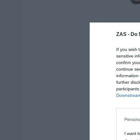
Zapato é
ZAS -
Do 
If you wish 
sensitive in
confirm you
continue se
information 
further disc
participants
Downstream 
Persona
I want t