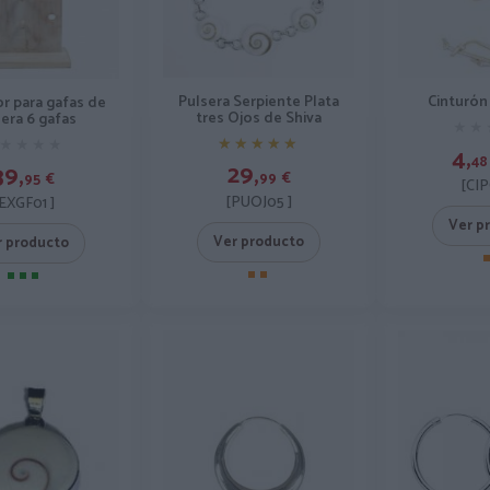
Pulsera Serpiente Plata
Cinturón
r para gafas de
tres Ojos de Shiva
era 6 gafas
★★
★★
★★★★★
★★★★★
★★★★
★★★★
4,
48
29,
39,
99
€
95
€
[CI
[PUOJ05 ]
EXGF01 ]
Ver p
Ver producto
r producto