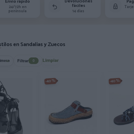
Devoluciones
Envío rápido
Pag
fáciles
24/72h en
Tarje
península
14 días
tilos en Sandalias y Zuecos
Limpiar
Filtrar
0
-40%
-40%