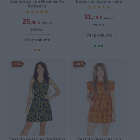
Asimétrico con Movimiento
Rayas con Espíritu Libre
Bohemio
★★★★★
★★★★★
★★★★★
★★★★★
31,
44,
49
€
99
€
25,
29,
49
€
99
€
[VEEV43 ]
[VEEV44 ]
Ver producto
Ver producto
-50%
-15%
Vestido Girasoles Bordados
Vestido Girasoles con