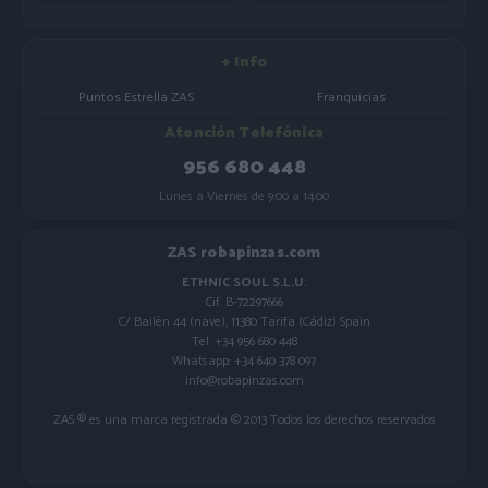
+ Info
Puntos Estrella ZAS
Franquicias
Atención Telefónica
956 680 448
Lunes a Viernes de 9:00 a 14:00
ZAS robapinzas.com
ETHNIC SOUL S.L.U.
Cif. B-72297666
C/ Bailén 44 (nave), 11380 Tarifa (Cádiz) Spain
Tel. +34 956 680 448
Whatsapp: +34 640 378 097
info@robapinzas.com
ZAS ® es una marca registrada © 2013 Todos los derechos reservados