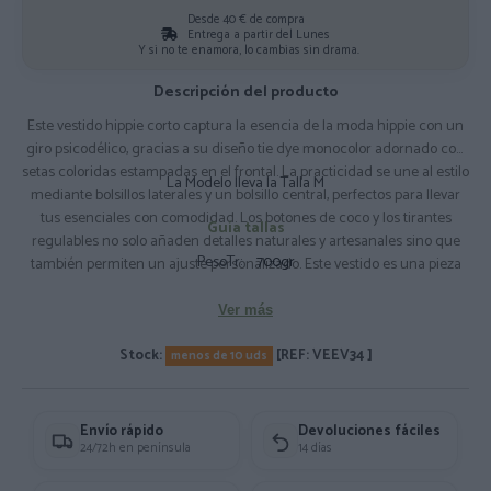
Desde 40 € de compra
Entrega a partir del Lunes
Y si no te enamora, lo cambias sin drama.
Descripción del producto
Este vestido hippie corto captura la esencia de la moda hippie con un
giro psicodélico, gracias a su diseño tie dye monocolor adornado con
setas coloridas estampadas en el frontal. La practicidad se une al estilo
La Modelo lleva la Talla M
mediante bolsillos laterales y un bolsillo central, perfectos para llevar
tus esenciales con comodidad. Los botones de coco y los tirantes
Guía tallas
regulables no solo añaden detalles naturales y artesanales sino que
PesoTr:
700gr
también permiten un ajuste personalizado. Este vestido es una pieza
destacada para aquellos que buscan combinar la comodidad y el
estilo libre, con un toque de fantasía. Ideal para festivales, reuniones
Ver más
casuales o simplemente para añadir un poco de magia y color a tu día
Stock:
a día. Composición: 100% Algodón
[REF: VEEV34 ]
menos de 10 uds
Envío rápido
Devoluciones fáciles
24/72h en península
14 días