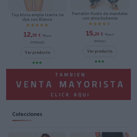
Pantalón fluido de mandalas
Top blusa amplia tirante tie
con alma bohemia
dye con Blanco
★★★★★
★★★★★
★★★★★
★★★★★
15,
12,
17,
29
€
17,
59
€
99
€
99
€
[PAPA02 ]
[TOPN04B ]
Ver producto
Ver producto
Colecciones