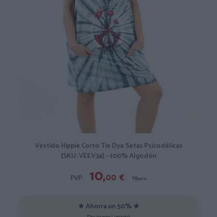
Vestido Hippie Corto Tie Dye Setas Psicodélicas
[SKU: VEEV34] - 100% Algodón
10,
00
€
PVP:
19,
99
€
★ Ahorra un 50% ★
[Por tiempo Limitado]