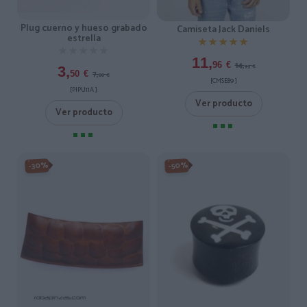
Plug cuerno y hueso grabado
Camiseta Jack Daniels
estrella
★★★★★
★★★★★
★★★★★
★★★★★
11,
14,
96
€
95
€
3,
7,
50
€
00
€
[CMSE89 ]
[PIPU11A ]
Ver producto
Ver producto
-30%
-50%