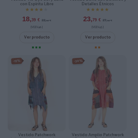
con Espíritu Libre
Detalles Étnicos
★★★★★
★★★★★
★★★★★
★★★★★
18,
23,
22,
27,
39
€
79
€
99
€
99
€
[VEEV46 ]
[VEEV45 ]
Ver producto
Ver producto
-30%
-15%
Vestido Patchwork
Vestido Amplio Patchwork