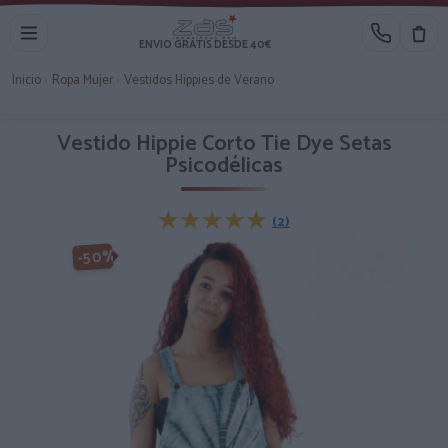
ENVIO GRATIS DESDE 40€
Inicio
›
Ropa Mujer
›
Vestidos Hippies de Verano
Vestido Hippie Corto Tie Dye Setas
Psicodélicas
★★★★★
★★★★★
(2)
-50%