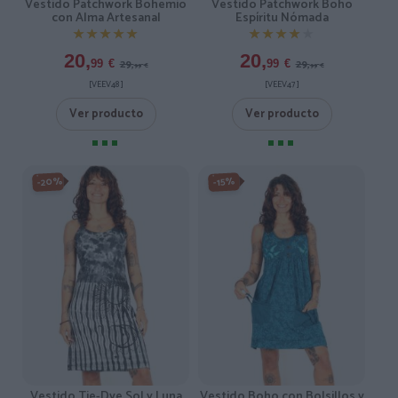
Vestido Patchwork Bohemio
Vestido Patchwork Boho
con Alma Artesanal
Espíritu Nómada
★★★★★
★★★★★
★★★★★
★★★★★
20,
20,
29,
29,
99
€
99
€
99
€
99
€
[VEEV48 ]
[VEEV47 ]
Ver producto
Ver producto
-20%
-15%
Vestido Tie-Dye Sol y Luna
Vestido Boho con Bolsillos y