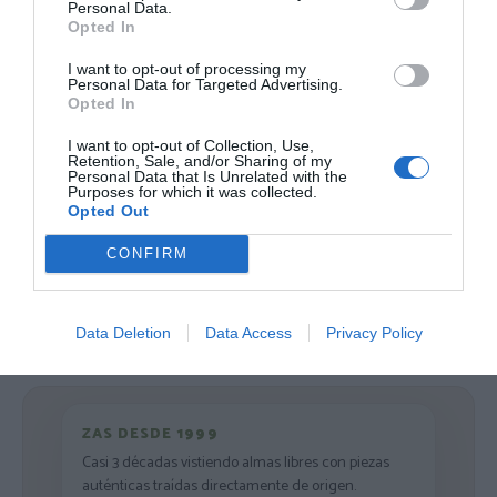
Personal Data.
12,
16,
Opted In
18,
22,
34
€
09
€
99
€
99
€
[VEEV38 ]
[VEEV37 ]
I want to opt-out of processing my
Personal Data for Targeted Advertising.
Ver producto
Ver producto
Opted In
I want to opt-out of Collection, Use,
Retention, Sale, and/or Sharing of my
Personal Data that Is Unrelated with the
Purposes for which it was collected.
Opted Out
Cargar más productos
CONFIRM
1
2
Data Deletion
Data Access
Privacy Policy
ZAS DESDE 1999
Casi 3 décadas vistiendo almas libres con piezas
auténticas traídas directamente de origen.