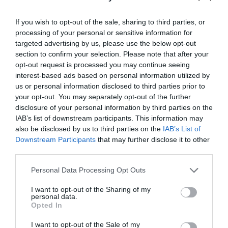
Crochet y Energía
Boho con Movimiento
★★★★★
★★★★★
17,
22,
24
€
99
€
If you wish to opt-out of the sale, sharing to third parties, or
19,
[VEEV40 ]
22,
54
€
99
€
processing of your personal or sensitive information for
[VEEV39 ]
targeted advertising by us, please use the below opt-out
Ver producto
section to confirm your selection. Please note that after your
Ver producto
opt-out request is processed you may continue seeing
interest-based ads based on personal information utilized by
us or personal information disclosed to third parties prior to
-30%
-35%
your opt-out. You may separately opt-out of the further
disclosure of your personal information by third parties on the
IAB’s list of downstream participants. This information may
also be disclosed by us to third parties on the
IAB’s List of
Downstream Participants
that may further disclose it to other
third parties.
Personal Data Processing Opt Outs
I want to opt-out of the Sharing of my
personal data.
Opted In
Vestido Tirantes Soles con
Vestido Corto Sol y Luna con
I want to opt-out of the Sale of my
Energía Vibrante
Espíritu Libre