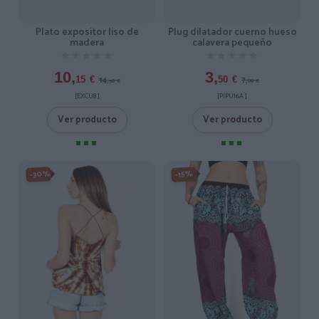
Plug dilatador cuerno hueso
Plato expositor liso de
calavera pequeño
madera
★★★★★
★★★★★
★★★★★
★★★★★
3,
10,
7,
14,
50
€
15
€
00
€
50
€
[PIPU16A ]
[EXCU8 ]
Ver producto
Ver producto
-30%
-15%