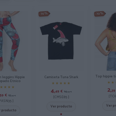
-70%
-70%
Top hippie t
 leggins Hippie
Camiseta Tuna Shark
pado Etnico
★★
★★
★★★★★
★★★★★
★★★★
★★★★
2,
4,
39
49
€
14,
95
€
59
€
12,
[TOH
95
€
[CMSE85 ]
PASN35 ]
Ver p
Ver producto
r producto