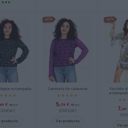
-70%
-70%
Hippie estampada
Camiseta de calaveras
Vestido d
estampado
★★★★
★★★★
★★★★★
★★★★★
★★
★★
5,
49
€
09
€
14,
16,
7,
95
€
95
€
49
CAHC16 ]
[CAEV28 ]
[VE
r producto
Ver producto
Ver p