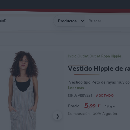
40€
Inicio
›
Outlet
›
Outlet Ropa Hippie
Vestido Hippie de r
Vestido tipo Peto de rayas.muy conf
Leer más
[SKU: VEEV23 ]
AGOTADO
5,
99
€
Precio:
19,
95
€
Composición: 100% Algodón.
❯