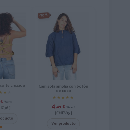
-70%
irante cruzado
Camisola amplia con botón
de coco
★★★
★★★
★★★★★
★★★★★
€
7,
95
€
4,
49
€
14,
C36 ]
95
€
[CMEV15 ]
roducto
Ver producto