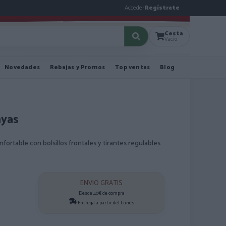
Acceder
Regístrate
Cesta
Vacío
Novedades
Rebajas y Promos
Top ventas
Blog
ayas
ortable con bolsillos frontales y tirantes regulables
ENVIO GRATIS
Desde 40€ de compra
Entrega a partir del Lunes