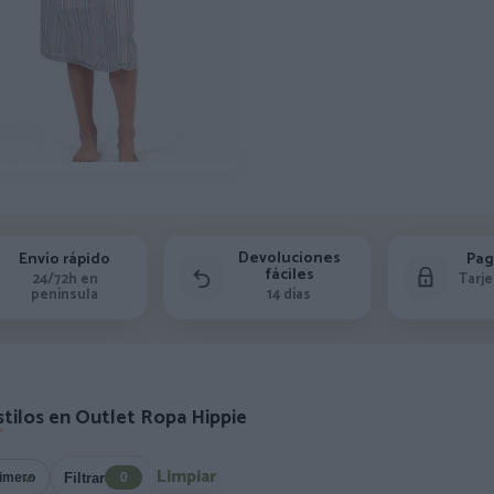
Devoluciones
Envío rápido
Pag
fáciles
24/72h en
Tarje
península
14 días
stilos en Outlet Ropa Hippie
Limpiar
Filtrar
0