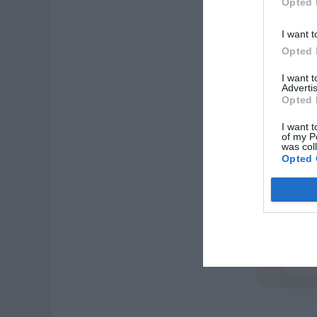
Opted 
I want t
Opted 
I want 
Advertis
Opted 
I want t
of my P
was col
Opted 
ZAS
Casi 
de or