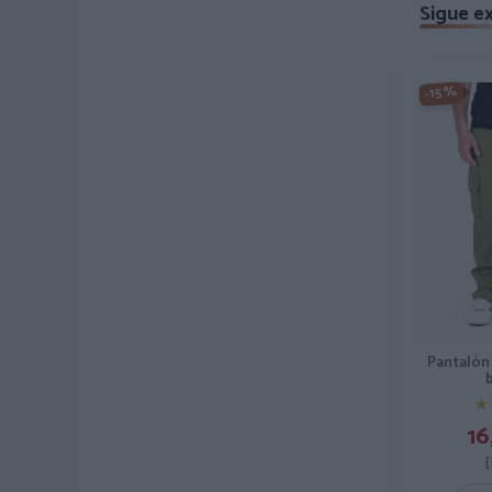
Sigue e
-15%
Pantalón 
★
★
16
[