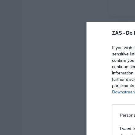
-80%
ZAS -
Do 
If you wish 
sensitive in
confirm you
continue se
information 
further disc
participants
Downstream 
Vestido 
★
★
4,
Persona
[
I want t
Ve