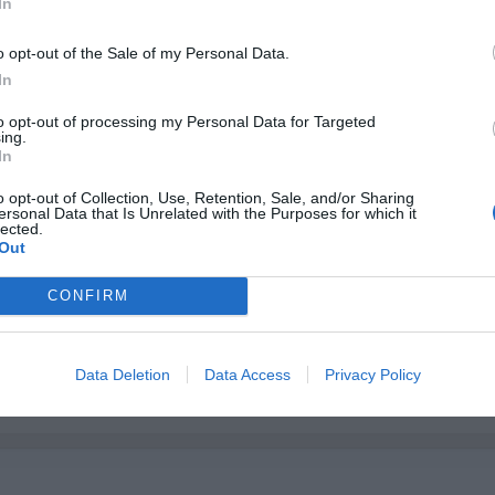
In
Ver p
o opt-out of the Sale of my Personal Data.
In
to opt-out of processing my Personal Data for Targeted
ing.
Cargar más productos
In
o opt-out of Collection, Use, Retention, Sale, and/or Sharing
ersonal Data that Is Unrelated with the Purposes for which it
1
2
3
4
lected.
Out
CONFIRM
 DESDE 1999
3 décadas vistiendo almas libres con piezas auténticas traídas directamente
Data Deletion
Data Access
Privacy Policy
igen.