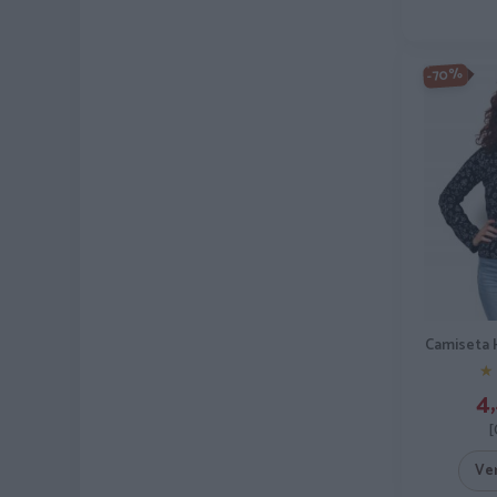
-70%
Camiseta 
★
★
4,
[
Ve