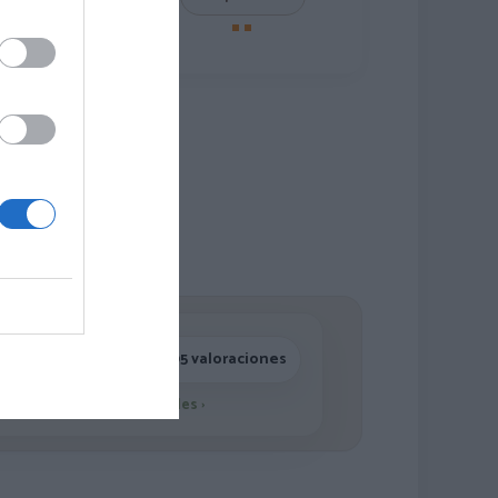
roducto
4,7/5 · 1.195 valoraciones
Ver detalles
›