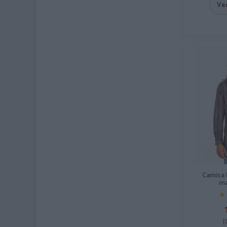
Ve
Camisa 
ma
★
★
[