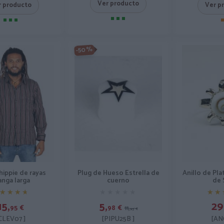
Ver producto
r producto
Ver p
-50%
hippie de rayas
Plug de Hueso Estrella de
Anillo de Pl
nga larga
cuerno
de 
★★★★
★★★★
★★★★★
★★★★★
★★
★★
15,
5,
29
95
€
98
€
11,
95
€
CLEV07 ]
[PIPU25B ]
[AN