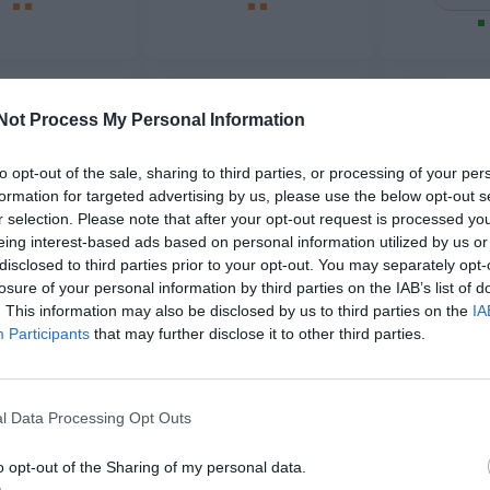
-70%
-70%
Not Process My Personal Information
to opt-out of the sale, sharing to third parties, or processing of your per
formation for targeted advertising by us, please use the below opt-out s
r selection. Please note that after your opt-out request is processed y
eing interest-based ads based on personal information utilized by us or
disclosed to third parties prior to your opt-out. You may separately opt-
losure of your personal information by third parties on the IAB’s list of
. This information may also be disclosed by us to third parties on the
IA
Participants
that may further disclose it to other third parties.
Vestido 
estampado flores
Vestido estampado flores
estampado
★★★★
★★★★
★★★★★
★★★★★
★★
★★
6,
39
€
59
€
l Data Processing Opt Outs
21,
21,
5,
95
€
95
€
39
VEUN101 ]
[VEUN100 ]
[VE
o opt-out of the Sharing of my personal data.
r producto
Ver producto