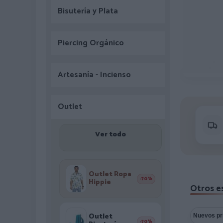
Bisutería y Plata
Piercing Orgánico
Artesanía - Incienso
Outlet
Ver todo
Outlet Ropa
-70%
Hippie
Otros e
Outlet
-70%