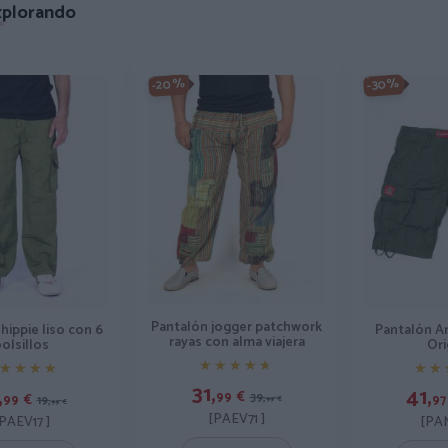
xplorando
-20%
-30%
Pantalón jogger patchwork
hippie liso con 6
Pantalón A
rayas con alma viajera
bolsillos
Ori
★★★★★
★★★★★
★★★★
★★★★
★★
★★
31,
,
41,
99
€
39,
99
€
97
19,
99
€
99
€
[PAEV71 ]
PAEV17 ]
[PAM