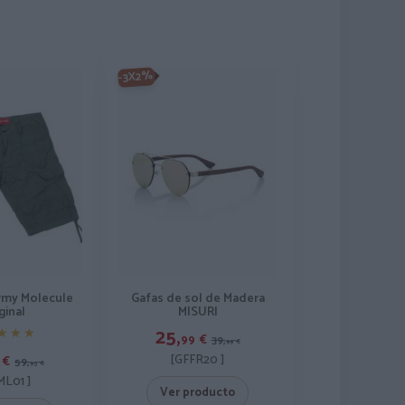
-3X2%
Gafas de sol de Madera
rmy Molecule
MISURI
ginal
25,
★★★
★★★
99
€
39,
99
€
[GFFR20 ]
€
59,
95
€
L01 ]
Ver producto