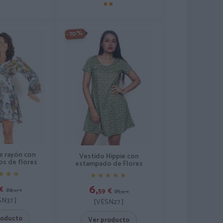
-70%
e rayón con
Vestido Hippie con
s de flores
estampado de Flores
★★★
★★★
★★★★★
★★★★★
6,
€
24,
59
€
21,
95
€
95
€
SN37 ]
[VESN27 ]
roducto
Ver producto