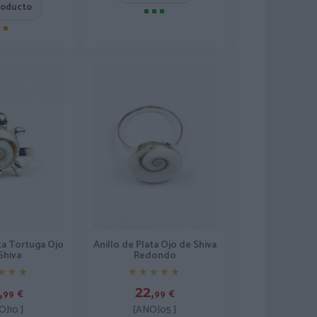
roducto
ata Tortuga Ojo
Anillo de Plata Ojo de Shiva
Shiva
Redondo
★★★
★★★
★★★★★
★★★★★
,
22,
99
€
99
€
OJ10 ]
[ANOJ05 ]