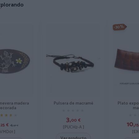
xplorando
-30%
Pulsera de macramé
 nevera madera
Plato expo
ecorada
ma
★★★★★
★★★★★
★★★★
★★★★
★★
★★
3,
00
€
,
10,
25
€
15
4,
[PUCH2-A ]
50
€
[VMD01 ]
[EX
Ver producto