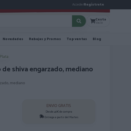
Acceder
Regístrate
Cesta
Vacío
Novedades
Rebajas y Promos
Top ventas
Blog
 Plata
o de shiva engarzado, mediano
rzado, mediano
ENVIO GRATIS
Desde 40€ de compra
Entrega a partir del Martes