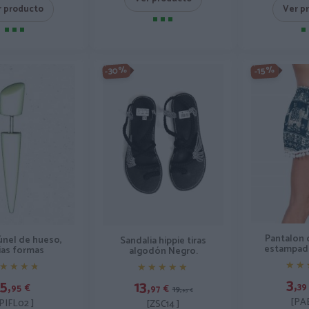
r producto
Ver p
-30%
-15%
Pantalon 
únel de hueso,
Sandalia hippie tiras
estampado
ias formas
algodón Negro.
★★
★★
★★★★
★★★★
★★★★★
★★★★★
3,
5,
13,
39
95
€
97
€
19,
95
€
[PA
PIFL02 ]
[ZSC14 ]