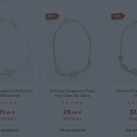
3X2
3X2
rpiente Plata Ojo
Pulsera Serpiente Plata
Pulsera Pl
Shiva 6mm
tres Ojos de Shiva
S
★★★★
★★★★
★★★★★
★★★★★
★★
★★
21,
29,
32
99
€
99
€
PUOJ07 ]
[PUOJ05 ]
[PUO
r producto
Ver producto
Ver p