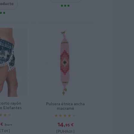
roducto
corto rayón
Pulsera étnica ancha
 Elefantes
macramé
★★★
★★★
★★★★★
★★★★★
14,
€
3,
95
€
99
€
ET01 ]
[PUHA01 ]