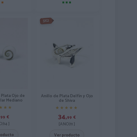
3X2
 Plata Ojo de
Anillo de Plata Delfín y Ojo
ular Mediano
de Shiva
★★★
★★★
★★★★★
★★★★★
,
34,
99
€
99
€
OJ14 ]
[ANOJ11 ]
roducto
Ver producto