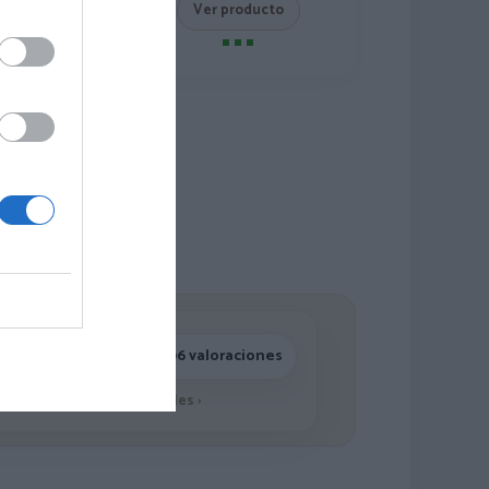
roducto
Ver producto
4,7/5 · 1.196 valoraciones
Ver detalles
›