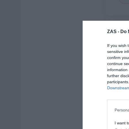
3X2
ZAS -
Do 
If you wish 
sensitive in
confirm you
continue se
information 
further disc
participants
Downstream 
Anillo de 
★
★
Persona
[
I want t