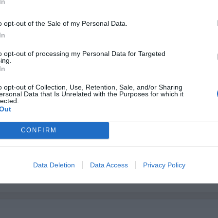
In
r producto
Ver producto
Ver p
o opt-out of the Sale of my Personal Data.
In
to opt-out of processing my Personal Data for Targeted
ing.
Cargar más productos
In
o opt-out of Collection, Use, Retention, Sale, and/or Sharing
ersonal Data that Is Unrelated with the Purposes for which it
lected.
1
2
3
Out
CONFIRM
 DESDE 1999
3 décadas vistiendo almas libres con piezas auténticas traídas directamente
Data Deletion
Data Access
Privacy Policy
igen.