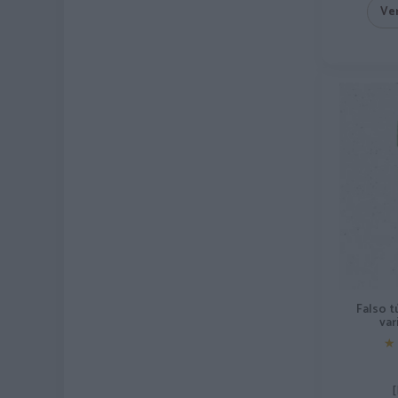
Ve
Falso t
var
★
★
[