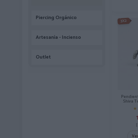
Piercing Orgánico
3X2
Artesanía - Incienso
Outlet
Pendient
Shiva T
★
★
[
Ve