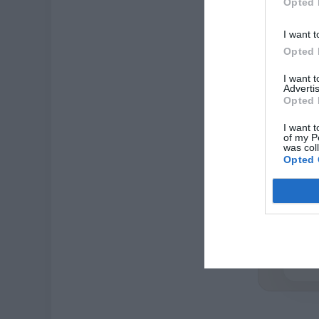
Opted 
Ve
I want t
Opted 
I want 
Advertis
Opted 
I want t
of my P
was col
Opted 
ZAS
Casi 
de or