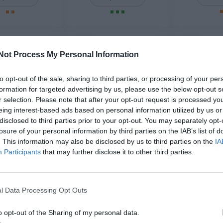
3X2
3X2
Not Process My Personal Information
to opt-out of the sale, sharing to third parties, or processing of your per
formation for targeted advertising by us, please use the below opt-out s
r selection. Please note that after your opt-out request is processed y
eing interest-based ads based on personal information utilized by us or
disclosed to third parties prior to your opt-out. You may separately opt-
losure of your personal information by third parties on the IAB’s list of
. This information may also be disclosed by us to third parties on the
IA
Participants
that may further disclose it to other third parties.
Plata Tortuga Ojo
Anillo de Plata con Ojo de
Anillo de Pl
de Shiva
Shiva Minimalista
de Shiva
★★★★
★★★★
★★★★★
★★★★★
★★
★★
l Data Processing Opt Outs
29,
13,
21
99
€
99
€
ANOJ10 ]
[ANOJ01 ]
[ANO
o opt-out of the Sharing of my personal data.