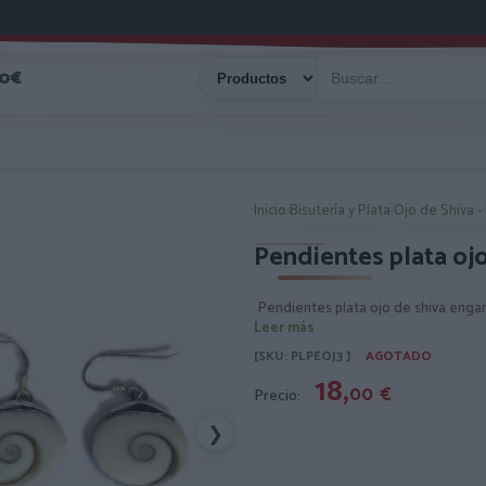
40€
Inicio
›
Bisutería y Plata
›
Ojo de Shiva -
Pendientes plata oj
Pendientes plata ojo de shiva enga
Leer más
[SKU: PLPEOJ3 ]
AGOTADO
18,
00
€
Precio:
❯