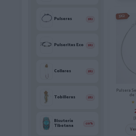
3X2
Pulseras
3X2
Pulseritas Eco
3X2
Collares
3X2
Pulsera Se
de 
Tobilleras
3X2
★
★
[
Bisutería
-20%
Tibetana
Ve