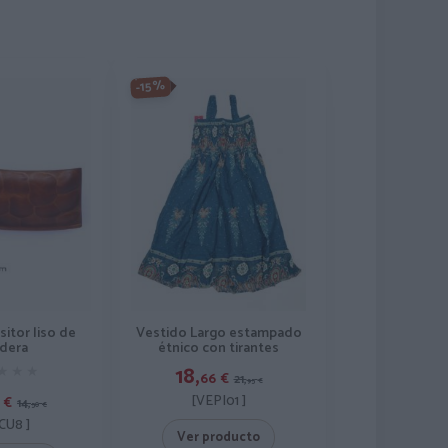
-15%
sitor liso de
Vestido Largo estampado
dera
étnico con tirantes
18,
★★★
★★★
66
€
21,
95
€
[VEPI01 ]
€
14,
50
€
CU8 ]
Ver producto