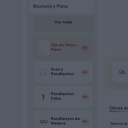
Bisutería y Plata
Ver todo
Ojo de Shiva -
3X2
Plata
Aros y
3X2
Pendientes
Plata
Pendientes
3X2
Falso
Dilatadores
Otros es
Pendientes de
3X2
Madera