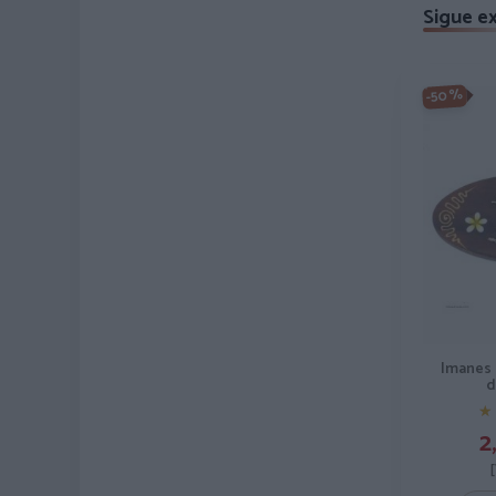
Sigue e
-50%
Imanes
d
★
★
2