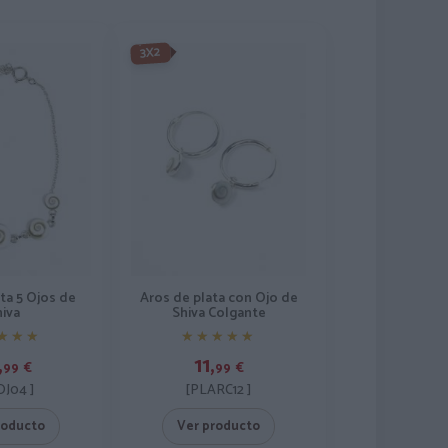
3X2
Aros de plata con Ojo de
ata 5 Ojos de
Shiva Colgante
hiva
★★★★★
★★★★★
★★★
★★★
11,
,
99
€
99
€
[PLARC12 ]
J04 ]
Ver producto
roducto