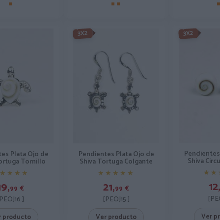
3X2
3X2
Pendientes
es Plata Ojo de
Pendientes Plata Ojo de
Shiva Circ
ortuga Tornillo
Shiva Tortuga Colgante
★★
★★
★★★★
★★★★
★★★★★
★★★★★
12
19,
21,
99
€
99
€
[PE
PEOJ16 ]
[PEOJ15 ]
Ver p
r producto
Ver producto