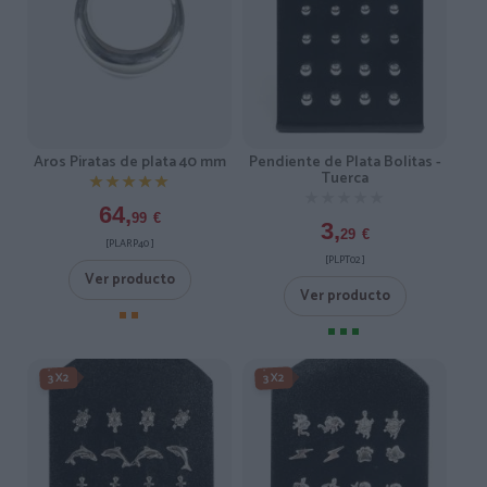
Aros Piratas de plata 40 mm
Pendiente de Plata Bolitas -
Tuerca
★★★★★
★★★★★
★★★★★
★★★★★
64,
99
€
3,
29
€
[PLARP40 ]
[PLPT02 ]
Ver producto
Ver producto
3X2
3X2