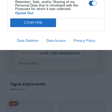
Retention, Sale, and/or Sharing of my
1
2
3
Personal Data that Is Unrelated with the
Purposes for which it was collected.
Opted Out
CONFIRM
ZAS DESDE 1999
Casi 3 décadas vistiendo almas libres con piezas
Data Deletion
Data Access
Privacy Policy
auténticas traídas directamente de origen.
4,7/5 · 1.197 valoraciones
Ver detalles
›
Sigue explorando
-3X2%