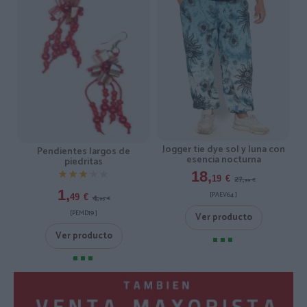
Jogger tie dye sol y luna con
Pendientes largos de
esencia nocturna
piedritas
★★★★★
★★★★★
18,
27,
19
€
99
€
1,
[PAEV64 ]
4,
49
€
95
€
[PEMD19 ]
Ver producto
Ver producto