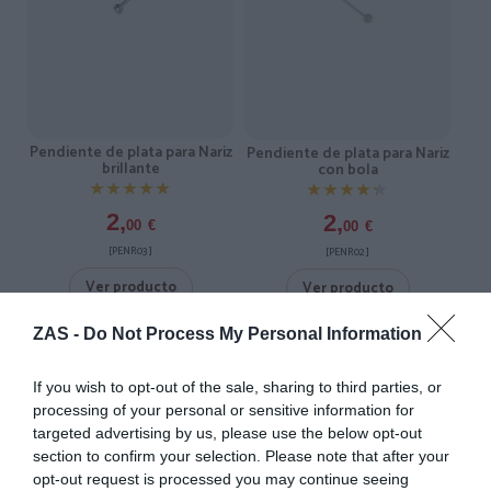
Pendiente de plata para Nariz
Pendiente de plata para Nariz
brillante
con bola
★★★★★
★★★★★
★★★★★
★★★★★
2,
2,
00
€
00
€
[PENR03 ]
[PENR02 ]
Ver producto
Ver producto
ZAS -
Do Not Process My Personal Information
3X2
3X2
If you wish to opt-out of the sale, sharing to third parties, or
processing of your personal or sensitive information for
targeted advertising by us, please use the below opt-out
section to confirm your selection. Please note that after your
opt-out request is processed you may continue seeing