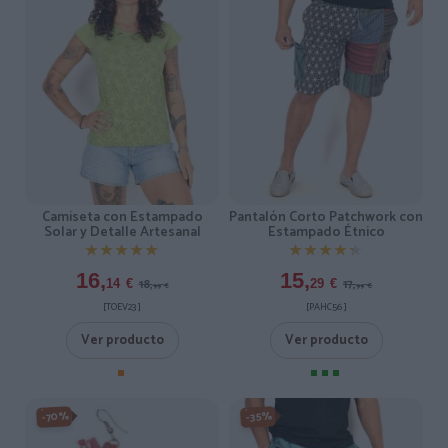
Camiseta con Estampado
Pantalón Corto Patchwork con
Solar y Detalle Artesanal
Estampado Étnico
★★★★★
★★★★★
★★★★★
★★★★★
16,
15,
18,
17,
14
€
29
€
99
€
99
€
[TOEV23 ]
[PAHC56 ]
Ver producto
Ver producto
-70%
-35%