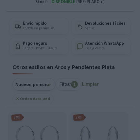
Stock:
DISPONIBLE
[REF: PLARC11 ]
Envío rápido
Devoluciones fáciles
24/72h en península
14 días
Pago seguro
Atención WhatsApp
Tarjeta · PayPal · Bizum
Te ayudamos
Otros estilos en Aros y Pendientes Plata
Limpiar
Filtrar
1
✕ Orden date_add
3X2
3X2