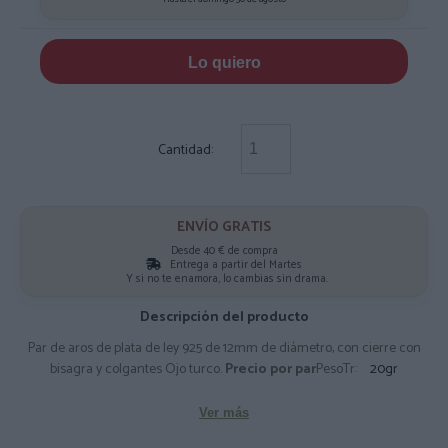
Lo quiero
Cantidad:
ENVÍO GRATIS
Desde 40 € de compra
Entrega a partir del Martes
Y si no te enamora, lo cambias sin drama.
Descripción del producto
Par de aros de plata de ley 925 de 12mm de diámetro, con cierre con
bisagra y colgantes Ojo turco.
Precio por par
PesoTr:
20gr
Ver más