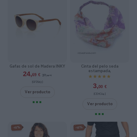
Cinta del pelo seda
Gafas de sol de Madera INKY
estampada,
24,
37,
69
€
★★★★★
★★★★★
99
€
[GFDS63 ]
3,
00
€
Ver producto
[CEHC04 ]
Ver producto
-15%
-15%