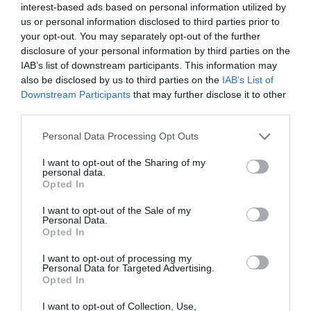
interest-based ads based on personal information utilized by
us or personal information disclosed to third parties prior to
your opt-out. You may separately opt-out of the further
disclosure of your personal information by third parties on the
IAB’s list of downstream participants. This information may
also be disclosed by us to third parties on the
IAB’s List of
Aros de plata para Nariz con
Aros plata de ley 10mm
Downstream Participants
that may further disclose it to other
bola
★★★★★
★★★★★
third parties.
★★★★★
★★★★★
3,
00
€
2,
Personal Data Processing Opt Outs
00
€
[PLAR10 ]
[PENR01 ]
I want to opt-out of the Sharing of my
Ver producto
personal data.
Ver producto
Opted In
I want to opt-out of the Sale of my
Personal Data.
Opted In
Cargar más productos
I want to opt-out of processing my
Personal Data for Targeted Advertising.
Opted In
I want to opt-out of Collection, Use,