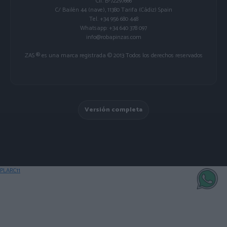
Cif. B-72297666
C/ Bailén 44 (nave), 11380 Tarifa (Cádiz) Spain
Tel. +34 956 680 448
Whatsapp: +34 640 378 097
info@robapinzas.com
ZAS ® es una marca registrada © 2013 Todos los derechos reservados
Versión completa
PLARC11