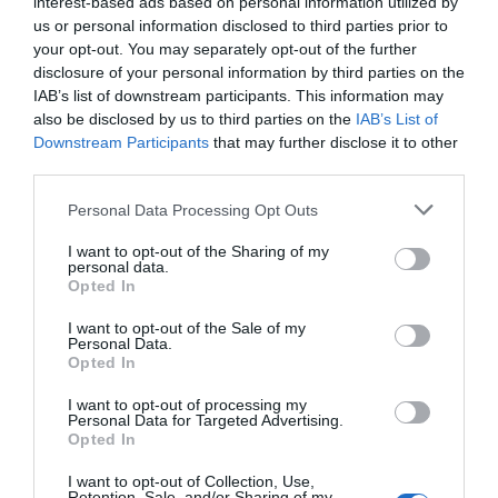
interest-based ads based on personal information utilized by
us or personal information disclosed to third parties prior to
your opt-out. You may separately opt-out of the further
disclosure of your personal information by third parties on the
IAB’s list of downstream participants. This information may
also be disclosed by us to third parties on the
IAB’s List of
Downstream Participants
that may further disclose it to other
Aros de plata para Nariz con
Aros plata de ley 10mm
third parties.
bola
★★★★★
★★★★★
★★★★★
★★★★★
Personal Data Processing Opt Outs
3,
00
€
2,
00
€
[PLAR10 ]
I want to opt-out of the Sharing of my
[PENR01 ]
personal data.
Ver producto
Opted In
Ver producto
I want to opt-out of the Sale of my
Personal Data.
Opted In
I want to opt-out of processing my
Personal Data for Targeted Advertising.
Cargar más productos
Opted In
I want to opt-out of Collection, Use,
Retention, Sale, and/or Sharing of my