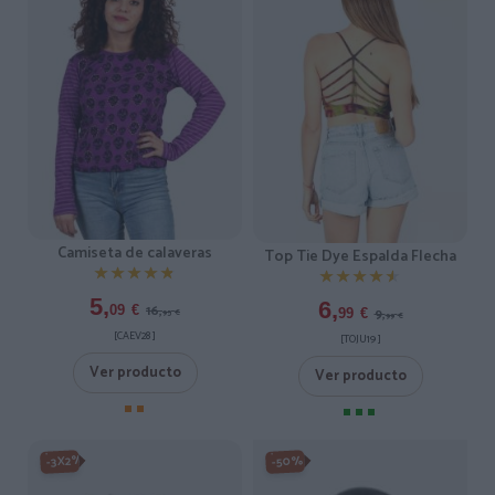
Camiseta de calaveras
Top Tie Dye Espalda Flecha
★★★★★
★★★★★
★★★★★
★★★★★
5,
6,
16,
09
€
9,
99
€
95
€
99
€
[CAEV28 ]
[TOJU19 ]
Ver producto
Ver producto
-3X2%
-50%