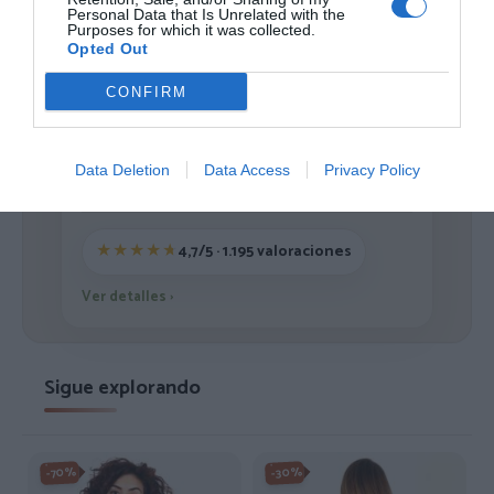
Personal Data that Is Unrelated with the
1
2
3
Purposes for which it was collected.
Opted Out
CONFIRM
ZAS DESDE 1999
Data Deletion
Data Access
Privacy Policy
Casi 3 décadas vistiendo almas libres con piezas
auténticas traídas directamente de origen.
4,7/5 · 1.195 valoraciones
Ver detalles
›
Sigue explorando
-30%
-70%