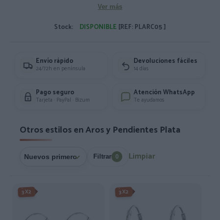
Ver más
Stock:
DISPONIBLE
[REF: PLARC05 ]
Envío rápido
Devoluciones fáciles
24/72h en península
14 días
Pago seguro
Atención WhatsApp
Tarjeta · PayPal · Bizum
Te ayudamos
Otros estilos en Aros y Pendientes Plata
Limpiar
Filtrar
0
3X2
3X2