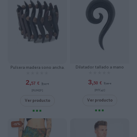
Dilatador tallado a mano
Pulsera madera sono ancha.
★★★★★
★★★★★
★★★★★
★★★★★
3,
2,
7,
3,
50
€
57
€
00
€
95
€
[PITC42 ]
[PUMEP ]
Ver producto
Ver producto
-15%