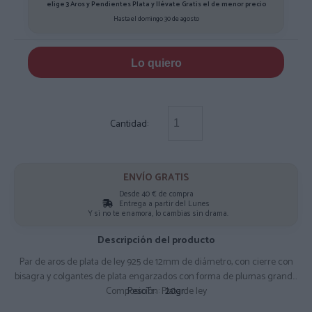
elige 3 Aros y Pendientes Plata y llévate Gratis el de menor precio
Hasta el domingo 30 de agosto
Lo quiero
Cantidad:
ENVÍO GRATIS
Desde 40 € de compra
Entrega a partir del Lunes
Y si no te enamora, lo cambias sin drama.
Descripción del producto
Par de aros de plata de ley 925 de 12mm de diámetro, con cierre con
bisagra y colgantes de plata engarzados con forma de plumas grande
Composición: Plata de ley
PesoTr:
20gr