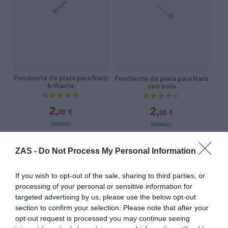
Pendiente de plata para Nariz
Pendiente de plata para Nariz
brillante
con bola
★★★★★
★★★★★
★★★★★
★★★★★
2,
2,
00
€
00
€
[PENR03 ]
[PENR02 ]
Ver producto
Ver producto
ZAS -
Do Not Process My Personal Information
If you wish to opt-out of the sale, sharing to third parties, or
3X2
3X2
processing of your personal or sensitive information for
targeted advertising by us, please use the below opt-out
section to confirm your selection. Please note that after your
opt-out request is processed you may continue seeing