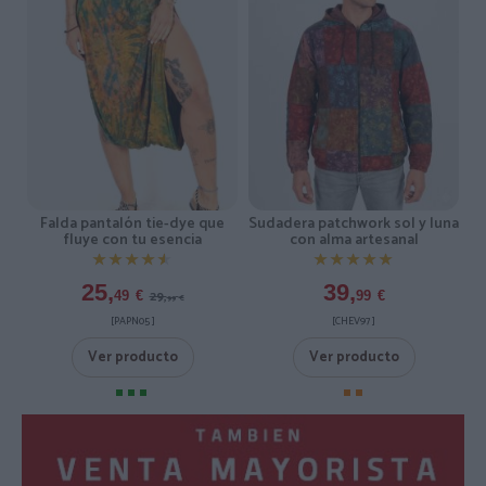
Falda pantalón tie-dye que
Sudadera patchwork sol y luna
fluye con tu esencia
con alma artesanal
★★★★★
★★★★★
★★★★★
★★★★★
25,
39,
29,
49
€
99
€
99
€
[PAPN05 ]
[CHEV97 ]
Ver producto
Ver producto