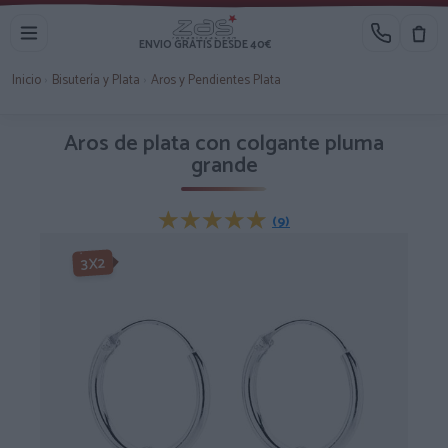
ENVIO GRATIS DESDE 40€
Inicio
›
Bisutería y Plata
›
Aros y Pendientes Plata
Aros de plata con colgante pluma
grande
★★★★★
★★★★★
(9)
3X2