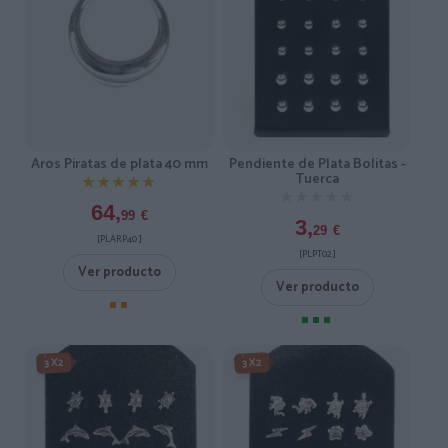
Aros Piratas de plata 40 mm
Pendiente de Plata Bolitas -
Tuerca
★★★★★
★★★★★
★★★★★
★★★★★
64,
99
€
3,
29
€
[PLARP40 ]
[PLPT02 ]
Ver producto
Ver producto
3X2
3X2