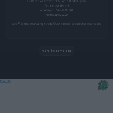
C/ Bailén 44 (nave), 11380 Tarifa (Cádiz) Spain
Tel. +34 956 680 448
Whatsapp: +34 640 378 097
info@robapinzas.com
ZAS ® es una marca registrada © 2013 Todos los derechos reservados
Versión completa
PLARC05