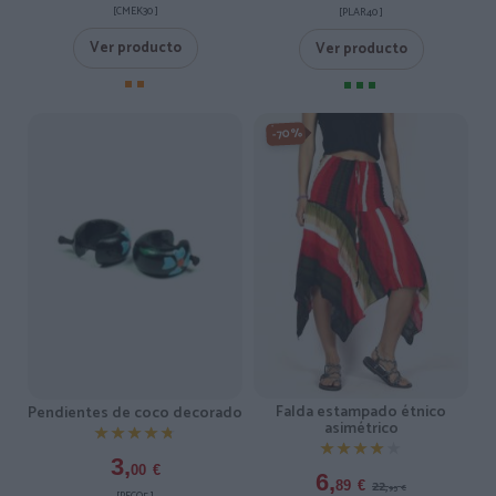
[CMEK30 ]
[PLAR40 ]
Ver producto
Ver producto
-70%
Falda estampado étnico
Pendientes de coco decorado
asimétrico
★★★★★
★★★★★
★★★★★
★★★★★
3,
00
€
6,
22,
89
€
95
€
[PECO5 ]