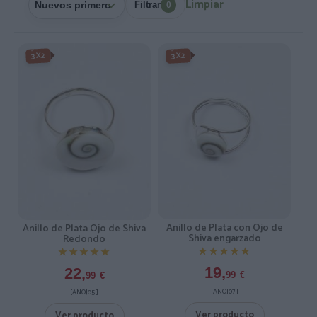
Limpiar
Filtrar
0
3X2
3X2
Anillo de Plata con Ojo de
Anillo de Plata Ojo de Shiva
Shiva engarzado
Redondo
★★★★★
★★★★★
★★★★★
★★★★★
19,
22,
99
€
99
€
[ANOJ07 ]
[ANOJ05 ]
Ver producto
Ver producto