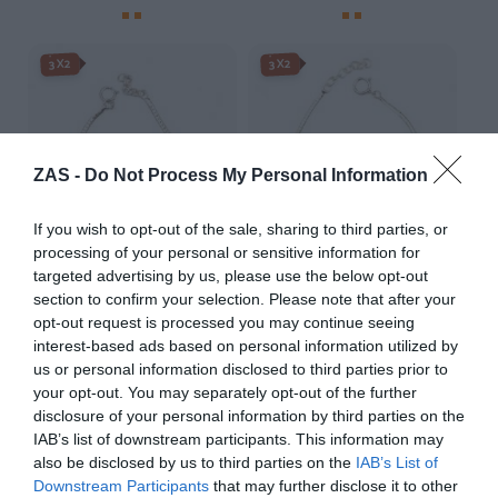
3X2
3X2
ZAS -
Do Not Process My Personal Information
If you wish to opt-out of the sale, sharing to third parties, or
processing of your personal or sensitive information for
targeted advertising by us, please use the below opt-out
section to confirm your selection. Please note that after your
opt-out request is processed you may continue seeing
Pulsera Plata tres Ojos de
Pulsera Plata Ojo de Shiva
interest-based ads based on personal information utilized by
Shiva
★★★★★
★★★★★
us or personal information disclosed to third parties prior to
★★★★★
★★★★★
19,
your opt-out. You may separately opt-out of the further
95
€
29,
95
€
disclosure of your personal information by third parties on the
[PUOJ01 ]
[PUOJ03 ]
IAB’s list of downstream participants. This information may
Ver producto
also be disclosed by us to third parties on the
IAB’s List of
Ver producto
Downstream Participants
that may further disclose it to other