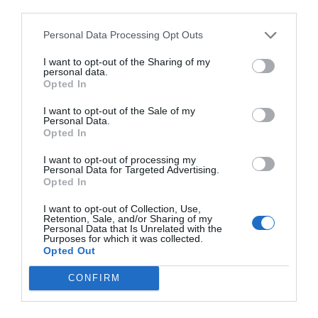
third parties.
Personal Data Processing Opt Outs
I want to opt-out of the Sharing of my
Cargar más productos
personal data.
Opted In
I want to opt-out of the Sale of my
Personal Data.
1
2
3
Opted In
I want to opt-out of processing my
Personal Data for Targeted Advertising.
Opted In
ZAS DESDE 1999
I want to opt-out of Collection, Use,
Retention, Sale, and/or Sharing of my
Casi 3 décadas vistiendo almas libres con piezas
Personal Data that Is Unrelated with the
auténticas traídas directamente de origen.
Purposes for which it was collected.
Opted Out
4,7/5 · 1.198 valoraciones
CONFIRM
Ver detalles
›