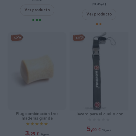
[VEPI04-F ]
Ver producto
Ver producto
-60%
-50%
Plug combinación tres
Llavero para el cuello con
maderas grande
★★★★★
★★★★★
★★★★★
★★★★★
5,
12,
00
€
50
€
3,
6,
25
€
50
€