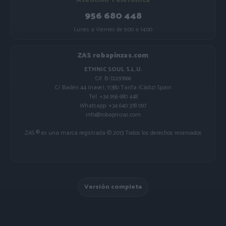
Atención Telefónica
956 680 448
Lunes a Viernes de 9:00 a 14:00
ZAS robapinzas.com
ETHNIC SOUL S.L.U.
Cif. B-72297666
C/ Bailén 44 (nave), 11380 Tarifa (Cádiz) Spain
Tel. +34 956 680 448
Whatsapp: +34 640 378 097
info@robapinzas.com
ZAS ® es una marca registrada © 2013 Todos los derechos reservados
Versión completa