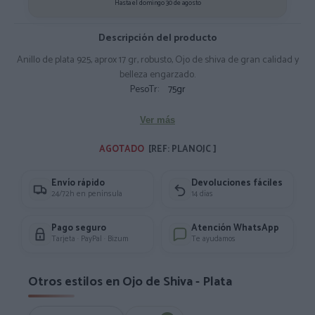
Hasta el domingo 30 de agosto
Descripción del producto
Anillo de plata 925, aprox 17 gr, robusto, Ojo de shiva de gran calidad y
belleza engarzado.
PesoTr:
75gr
Ver más
AGOTADO 
[REF: PLANOJC ]
Envío rápido
Devoluciones fáciles
24/72h en península
14 días
Pago seguro
Atención WhatsApp
Tarjeta · PayPal · Bizum
Te ayudamos
Otros estilos en Ojo de Shiva - Plata