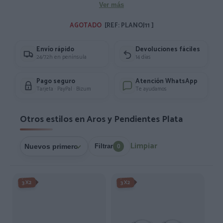
Ver más
AGOTADO 
[REF: PLANOJ11 ]
Envío rápido
Devoluciones fáciles
24/72h en península
14 días
Pago seguro
Atención WhatsApp
Tarjeta · PayPal · Bizum
Te ayudamos
Otros estilos en Aros y Pendientes Plata
Limpiar
Filtrar
0
3X2
3X2