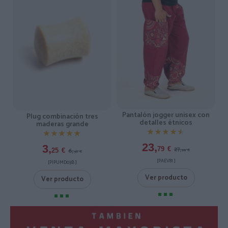
Pantalón jogger unisex con
Plug combinación tres
detalles étnicos
maderas grande
★★★★★
★★★★★
★★★★★
★★★★★
23,
3,
27,
79
€
6,
25
€
99
€
50
€
[PAEV81 ]
[PIPUMD03B ]
Ver producto
Ver producto