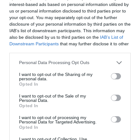
interest-based ads based on personal information utilized by
us or personal information disclosed to third parties prior to
your opt-out. You may separately opt-out of the further
disclosure of your personal information by third parties on the
IAB’s list of downstream participants. This information may
also be disclosed by us to third parties on the
IAB’s List of
Downstream Participants
that may further disclose it to other
third parties.
Personal Data Processing Opt Outs
Pantalon corto rayón
Sandalia hippie tiras algodón
estampado
Gris verde.
I want to opt-out of the Sharing of my
★★★★★
★★★★★
personal data.
★★★★★
★★★★★
Opted In
1,
13,
5,
79
€
19,
95
€
97
€
95
€
I want to opt-out of the Sale of my
[PAET04 ]
[ZSC20 ]
Personal Data.
Opted In
Ver producto
Ver producto
I want to opt-out of processing my
Personal Data for Targeted Advertising.
Opted In
-50%
-15%
I want to opt-out of Collection, Use,