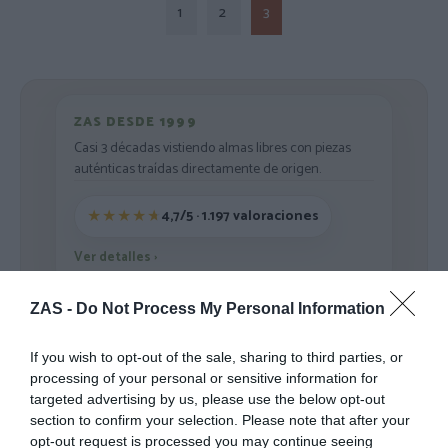
1
2
3
ZAS DESDE 1999
Casi 3 décadas vistiendo almas libres con piezas
auténticas traídas directamente de origen.
4,7/5 · 1.197 valoraciones
Ver detalles
›
ZAS -
Do Not Process My Personal Information
Sigue explorando
If you wish to opt-out of the sale, sharing to third parties, or
processing of your personal or sensitive information for
targeted advertising by us, please use the below opt-out
-30%
-70%
section to confirm your selection. Please note that after your
opt-out request is processed you may continue seeing