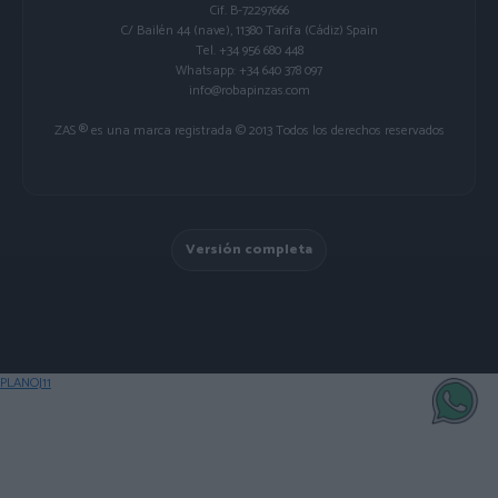
Cif. B-72297666
C/ Bailén 44 (nave), 11380 Tarifa (Cádiz) Spain
Tel. +34 956 680 448
Whatsapp: +34 640 378 097
info@robapinzas.com
ZAS ® es una marca registrada © 2013 Todos los derechos reservados
Versión completa
PLANOJ11