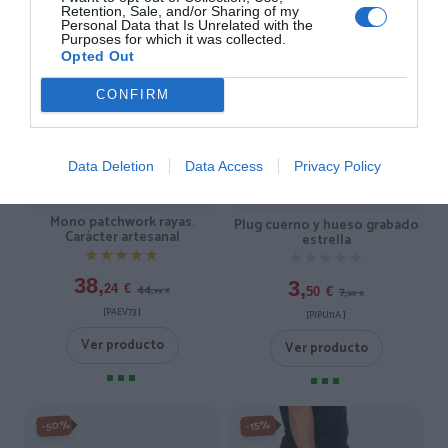
Retention, Sale, and/or Sharing of my
Personal Data that Is Unrelated with the
Purposes for which it was collected.
Opted Out
CONFIRM
Data Deletion
Data Access
Privacy Policy
Mono patchwork rayas.
Plug cuerno y hueso grabado
Carácter artesanal
estrella
★★★★★
★★★★★
★★★★★
★★★★★
38,
3,
44,
24
€
7,
50
€
99
€
00
€
[PAEV73 ]
[PIPU11A ]
Ver producto
Ver producto
-50%
-15%