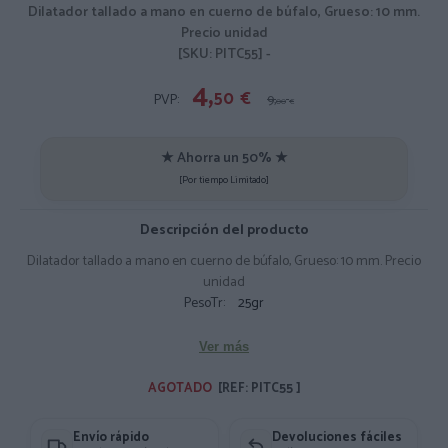
Dilatador tallado a mano en cuerno de búfalo, Grueso: 10 mm.
Precio unidad
[SKU: PITC55] -
4,
50
€
PVP:
9,
00
€
★ Ahorra un 50% ★
[Por tiempo Limitado]
Descripción del producto
Dilatador tallado a mano en cuerno de búfalo, Grueso: 10 mm. Precio
unidad
PesoTr:
25gr
Ver más
AGOTADO 
[REF: PITC55 ]
Envío rápido
Devoluciones fáciles