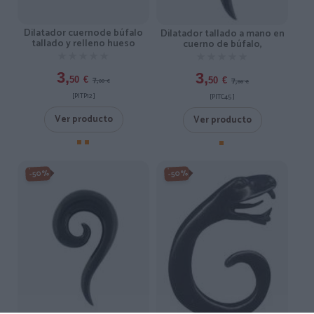
Dilatador cuernode búfalo
Dilatador tallado a mano en
tallado y relleno hueso
cuerno de búfalo,
★★★★★
★★★★★
★★★★★
★★★★★
3,
3,
7,
7,
50
€
50
€
00
€
00
€
[PITP12 ]
[PITC45 ]
Ver producto
Ver producto
-50%
-50%