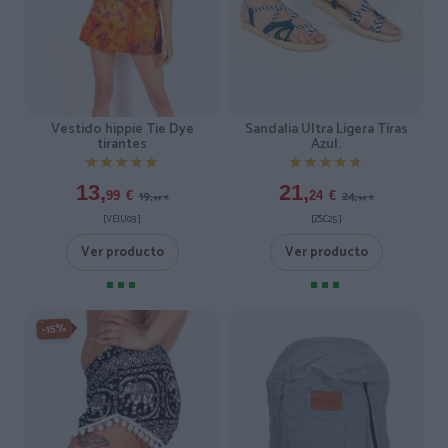
Vestido hippie Tie Dye
Sandalia Ultra Ligera Tiras
tirantes
Azul.
★★★★★
★★★★★
★★★★★
★★★★★
13,
21,
19,
24,
99
€
24
€
99
€
99
€
[VEJU03 ]
[ZSC25 ]
Ver producto
Ver producto
-15%