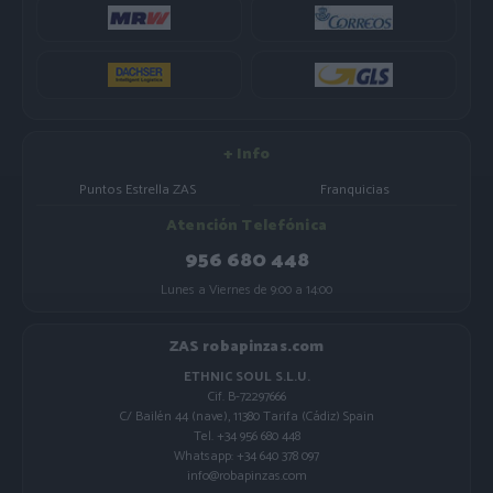
+ Info
Puntos Estrella ZAS
Franquicias
Atención Telefónica
956 680 448
Lunes a Viernes de 9:00 a 14:00
ZAS robapinzas.com
ETHNIC SOUL S.L.U.
Cif. B-72297666
C/ Bailén 44 (nave), 11380 Tarifa (Cádiz) Spain
Tel. +34 956 680 448
Whatsapp: +34 640 378 097
info@robapinzas.com