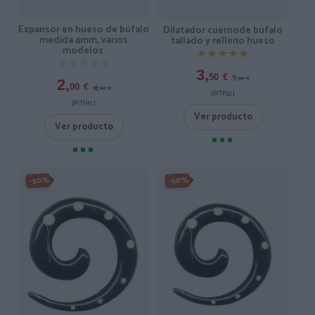
Expansor en hueso de búfalo
Dilatador cuernode búfalo
medida 4mm, varios
tallado y relleno hueso
modelos.
★★★★★
★★★★★
★★★★★
★★★★★
3,
7,
50
€
00
€
2,
4,
00
€
00
€
[PITP22 ]
[PITH11 ]
Ver producto
Ver producto
-50%
-50%