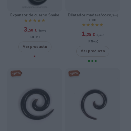
Dilatador madera/coco,2-4
Expansor de cuerno Snake
mm
★★★★★
★★★★★
★★★★★
★★★★★
3,
7,
50
€
00
€
1,
2,
25
€
50
€
[PIFL27 ]
[PITM01 ]
Ver producto
Ver producto
-50%
-50%