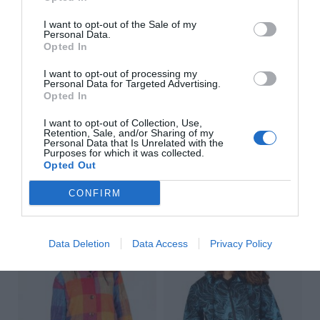
ZAS DESDE 1999
I want to opt-out of the Sale of my
Personal Data.
Casi 3 décadas vistiendo almas libres con piezas
Opted In
auténticas traídas directamente de origen.
I want to opt-out of processing my
Personal Data for Targeted Advertising.
4,7/5 · 1.195 valoraciones
Opted In
Ver detalles
›
I want to opt-out of Collection, Use,
Retention, Sale, and/or Sharing of my
Personal Data that Is Unrelated with the
Purposes for which it was collected.
Opted Out
Sigue explorando
CONFIRM
-50%
Data Deletion
Data Access
Privacy Policy