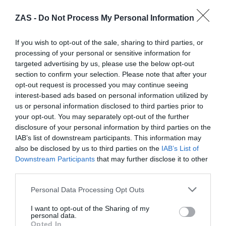
ZAS -
Do Not Process My Personal Information
Dilatador tallado a mano en
Dilatador tallado a mano en
cuerno de búfalo, grueso:
cuerno de búfalo,
★★★★★
★★★★★
★★★★★
★★★★★
If you wish to opt-out of the sale, sharing to third parties, or
4,
3,
processing of your personal or sensitive information for
9,
7,
50
€
50
€
00
€
00
€
targeted advertising by us, please use the below opt-out
[PITC33 ]
[PITC42 ]
section to confirm your selection. Please note that after your
Ver producto
Ver producto
opt-out request is processed you may continue seeing
interest-based ads based on personal information utilized by
us or personal information disclosed to third parties prior to
your opt-out. You may separately opt-out of the further
disclosure of your personal information by third parties on the
IAB’s list of downstream participants. This information may
Cargar más productos
also be disclosed by us to third parties on the
IAB’s List of
Downstream Participants
that may further disclose it to other
third parties.
1
2
Personal Data Processing Opt Outs
I want to opt-out of the Sharing of my
personal data.
Opted In