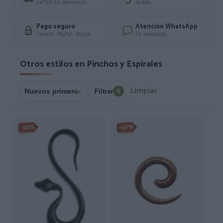
24/72h en península
14 días
Pago seguro
Atención WhatsApp
Tarjeta · PayPal · Bizum
Te ayudamos
Otros estilos en Pinchos y Espirales
Limpiar
Filtrar
0
-50%
-50%