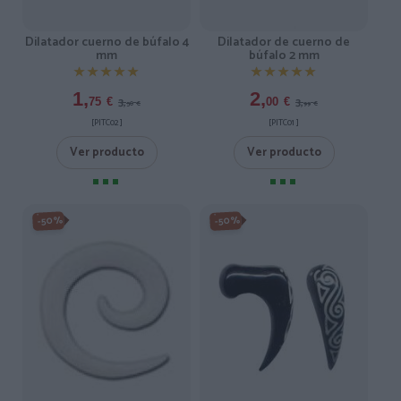
Dilatador cuerno de búfalo 4
Dilatador de cuerno de
mm
búfalo 2 mm
★★★★★
★★★★★
★★★★★
★★★★★
1,
2,
3,
3,
75
€
00
€
50
€
99
€
[PITC02 ]
[PITC01 ]
Ver producto
Ver producto
-50%
-50%