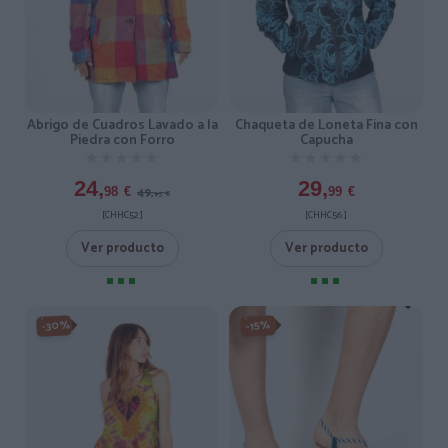
Chaqueta de Loneta Fina con
Abrigo de Cuadros Lavado a la
Capucha
Piedra con Forro
★★★★★
★★★★★
★★★★★
★★★★★
29,
24,
49,
99
€
98
€
95
€
[CHHC56 ]
[CHHC52 ]
Ver producto
Ver producto
-30%
-15%