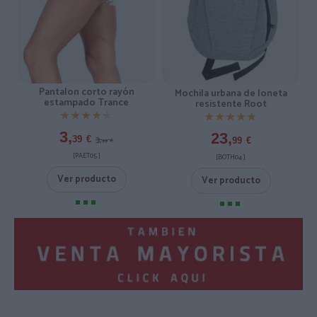
Pantalon corto rayón
Mochila urbana de loneta
estampado Trance
resistente Root
★★★★★
★★★★★
★★★★★
★★★★★
3,
23,
3,
39
€
99
€
99
€
[PAET05 ]
[BOTH04 ]
Ver producto
Ver producto