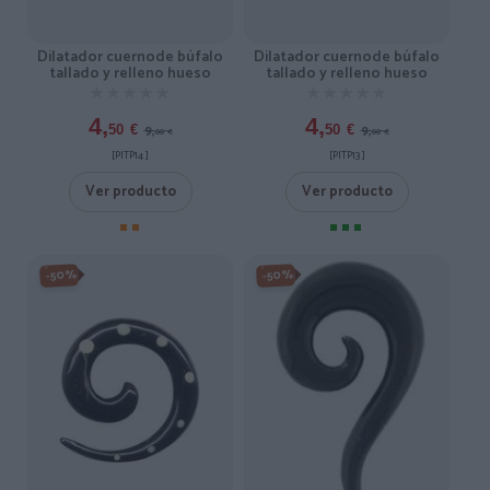
Dilatador cuernode búfalo
Dilatador cuernode búfalo
tallado y relleno hueso
tallado y relleno hueso
★★★★★
★★★★★
★★★★★
★★★★★
4,
4,
9,
9,
50
€
50
€
00
€
00
€
[PITP14 ]
[PITP13 ]
Ver producto
Ver producto
-50%
-50%