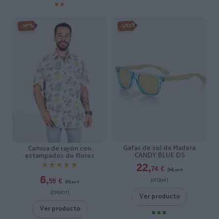
-3X2%
-70%
Gafas de sol de Madera
Camisa de rayón con
CANDY BLUE DS
estampados de flores
★★★★★
★★★★★
22,
34,
74
€
99
€
6,
[GFDS19 ]
21,
59
€
95
€
[CMEK17 ]
Ver producto
Ver producto