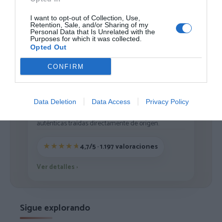
Cargar más productos
I want to opt-out of Collection, Use,
Retention, Sale, and/or Sharing of my
Personal Data that Is Unrelated with the
Purposes for which it was collected.
1
2
3
4
5
6
7
Opted Out
CONFIRM
ZAS DESDE 1999
Data Deletion
Data Access
Privacy Policy
Casi 3 décadas vistiendo almas libres con piezas
auténticas traídas directamente de origen.
4,7/5 · 1.197 valoraciones
Ver detalles
›
Sigue explorando