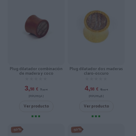
Plug dilatador combinación
Plug dilatador dos maderas
de madera y coco
claro-oscuro
★★★★★
★★★★★
★★★★★
★★★★★
3,
4,
7,
9,
98
€
98
€
95
€
95
€
[PIPUM15A ]
[PIPUM14B ]
Ver producto
Ver producto
-50%
-50%