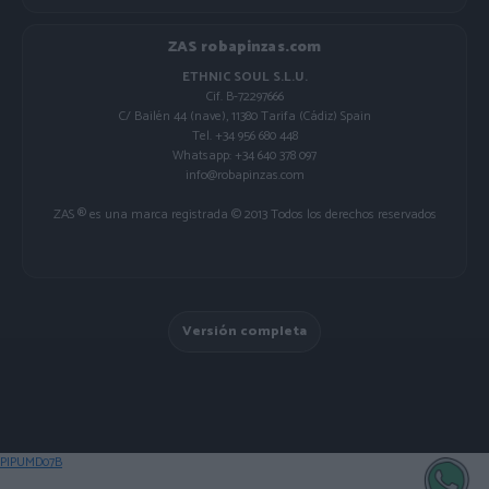
ZAS robapinzas.com
ETHNIC SOUL S.L.U.
Cif. B-72297666
C/ Bailén 44 (nave), 11380 Tarifa (Cádiz) Spain
Tel. +34 956 680 448
Whatsapp: +34 640 378 097
info@robapinzas.com
ZAS ® es una marca registrada © 2013 Todos los derechos reservados
Versión completa
PIPUMD07B