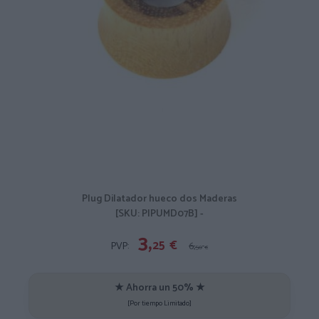
Plug Dilatador hueco dos Maderas
[SKU: PIPUMD07B] -
3,
25
€
PVP:
6,
50
€
★ Ahorra un 50% ★
[Por tiempo Limitado]