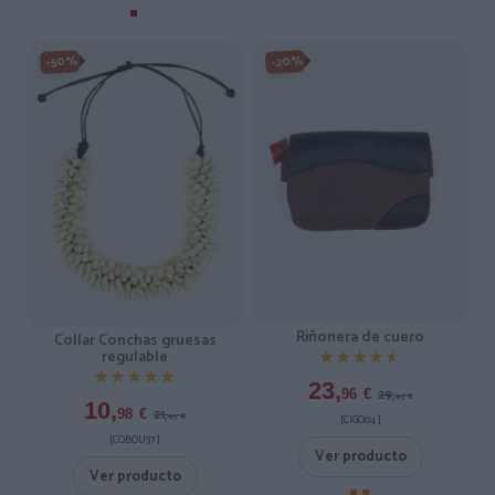
-50%
-20%
Riñonera de cuero
Collar Conchas gruesas
regulable
★★★★★
★★★★★
★★★★★
★★★★★
23,
29,
96
€
95
€
10,
21,
98
€
95
€
[CIGO04 ]
[COBOU37 ]
Ver producto
Ver producto