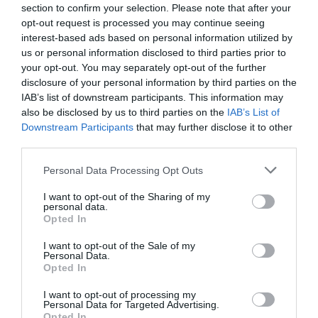
section to confirm your selection. Please note that after your
opt-out request is processed you may continue seeing
interest-based ads based on personal information utilized by
us or personal information disclosed to third parties prior to
your opt-out. You may separately opt-out of the further
disclosure of your personal information by third parties on the
IAB’s list of downstream participants. This information may
also be disclosed by us to third parties on the
IAB’s List of
Downstream Participants
that may further disclose it to other
third parties.
Plug dilatador triangular
Plug dilatador tunel hueso y
madera tallada
madera
Personal Data Processing Opt Outs
★★★★★
★★★★★
★★★★★
★★★★★
5,
5,
I want to opt-out of the Sharing of my
11,
11,
98
€
98
€
95
€
95
€
personal data.
[PIPU30B ]
[PIPU29B ]
Opted In
Ver producto
Ver producto
I want to opt-out of the Sale of my
Personal Data.
Opted In
I want to opt-out of processing my
Personal Data for Targeted Advertising.
Opted In