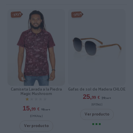
-3X2%
-3X2%
Camiseta Lavada a la Piedra
Gafas de sol de Madera CHLOE
Magic Mushroom
25,
39,
99
€
★★★★★
★★★★★
99
€
[GFDS62 ]
15,
19,
99
€
99
€
Ver producto
[CMKA04 ]
Ver producto