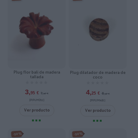
Plug flor bali de madera
Plug dilatador de madera de
tallada
coco
★★★★★
★★★★★
★★★★★
★★★★★
3,
4,
7,
8,
95
€
25
€
90
€
50
€
[PIPUMD12 ]
[PIPUM16B ]
Ver producto
Ver producto
-50%
-50%