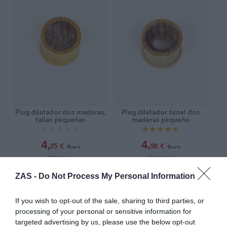
Plug dilatador tunel dos
Plug dilatador dos maderas,
maderas pequeño
tallas pequeñas
★★★★★
★★★★★
★★★★★
★★★★★
4,
4,
9,
8,
98
€
25
€
95
€
50
€
[PIPUM13A ]
[PIPUM14A ]
Ver producto
Ver producto
ZAS -
Do Not Process My Personal Information
If you wish to opt-out of the sale, sharing to third parties, or
processing of your personal or sensitive information for
-50%
-50%
targeted advertising by us, please use the below opt-out