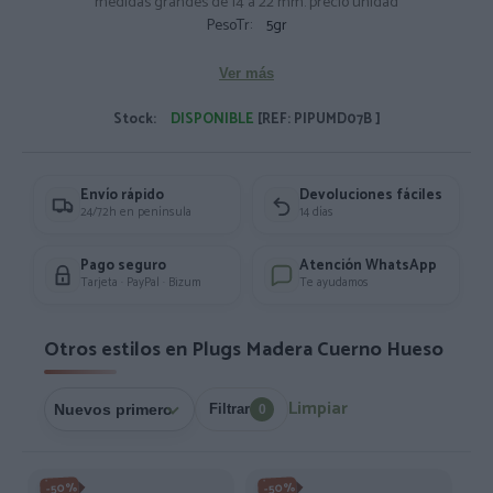
medidas grandes de 14 a 22 mm. precio unidad
PesoTr:
5gr
Ver más
Stock:
DISPONIBLE
[REF: PIPUMD07B ]
Envío rápido
Devoluciones fáciles
24/72h en península
14 días
Pago seguro
Atención WhatsApp
Tarjeta · PayPal · Bizum
Te ayudamos
Otros estilos en Plugs Madera Cuerno Hueso
Limpiar
Filtrar
0
-50%
-50%