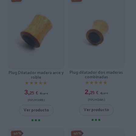
Plug dilatador dos maderas
Plug Dilatador madera arce y
combinadas
roble
★★★★★
★★★★★
★★★★★
★★★★★
2,
3,
4,
6,
25
€
25
€
50
€
50
€
[PIPUMD08A ]
[PIPUMD08B ]
Ver producto
Ver producto
-50%
-50%