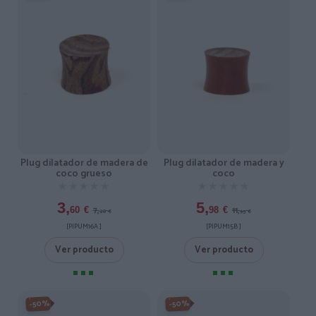
Plug dilatador de madera de
Plug dilatador de madera y
coco grueso
coco
★★★★★
★★★★★
★★★★★
★★★★★
3,
5,
7,
11,
60
€
98
€
20
€
95
€
[PIPUM16A ]
[PIPUM15B ]
Ver producto
Ver producto
-50%
-50%