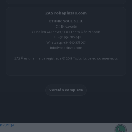
ZAS robapinzas.com
ETHNIC SOUL S.L.U.
Cif. B-72297666
C/ Bailén 44 (nave), 11380 Tarifa (Cádiz) Spain
Tel. +34 956 680 448
Whatsapp: +34 640 378 097
info@robapinzas.com
ZAS ® es una marca registrada © 2013 Todos los derechos reservados
Versión completa
PIPUM13A