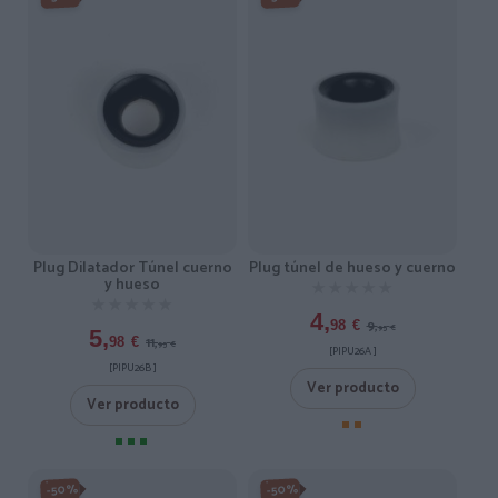
Plug túnel de hueso y cuerno
Plug Dilatador Túnel cuerno
y hueso
★★★★★
★★★★★
★★★★★
★★★★★
4,
9,
98
€
95
€
5,
11,
98
€
95
€
[PIPU26A ]
[PIPU26B ]
Ver producto
Ver producto
-50%
-50%