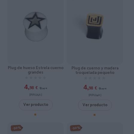
Plug de hueso Estrela cuerno
Plug de cuerno y madera
grandes
troquelada pequeño
★★★★★
★★★★★
★★★★★
★★★★★
4,
4,
9,
9,
98
€
98
€
95
€
95
€
[PIPU25A ]
[PIPU24A ]
Ver producto
Ver producto
-50%
-50%