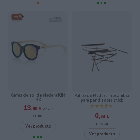
-50%
Gafas de sol de Madera KIM
Palito de Madera - recambio
MX
para pendientes stick
★★★★★
★★★★★
13,
27,
98
€
95
€
0,
[GFFR18 ]
89
€
[PIPAM2 ]
Ver producto
Ver producto