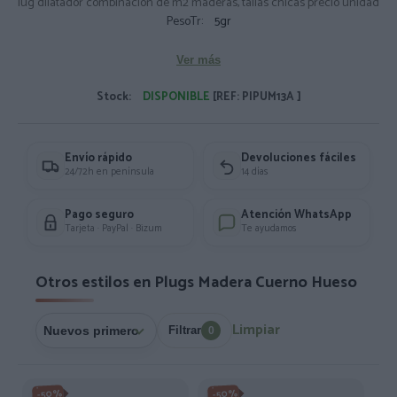
lug dilatador combinación de m2 maderas, tallas chicas precio unidad
PesoTr:
5gr
Ver más
Stock:
DISPONIBLE
[REF: PIPUM13A ]
Envío rápido
Devoluciones fáciles
24/72h en península
14 días
Pago seguro
Atención WhatsApp
Tarjeta · PayPal · Bizum
Te ayudamos
Otros estilos en Plugs Madera Cuerno Hueso
Limpiar
Filtrar
0
-50%
-50%