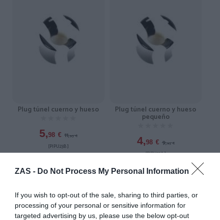
Plug túnel cuerno y hueso
Plug túnel cuerno y hueso
pequeño
★★★★★
★★★★★
★★★★★
★★★★★
5,
11,
98
€
95
€
4,
9,
98
€
95
€
[PIPU23B ]
[PIPU23A ]
Ver producto
Ver producto
ZAS -
Do Not Process My Personal Information
If you wish to opt-out of the sale, sharing to third parties, or
processing of your personal or sensitive information for
-50%
-50%
targeted advertising by us, please use the below opt-out