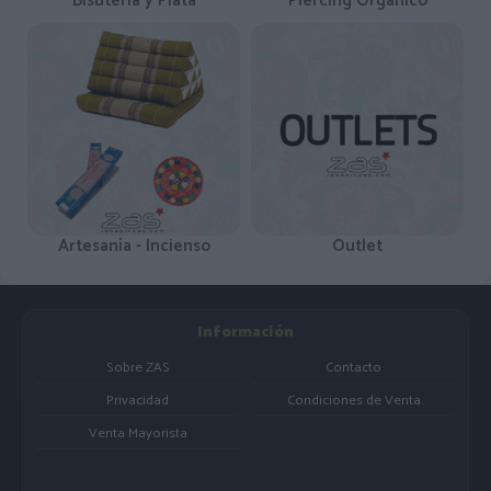
Bisutería y Plata
Piercing Orgánico
Artesanía - Incienso
Outlet
Información
Sobre ZAS
Contacto
Privacidad
Condiciones de Venta
Venta Mayorista