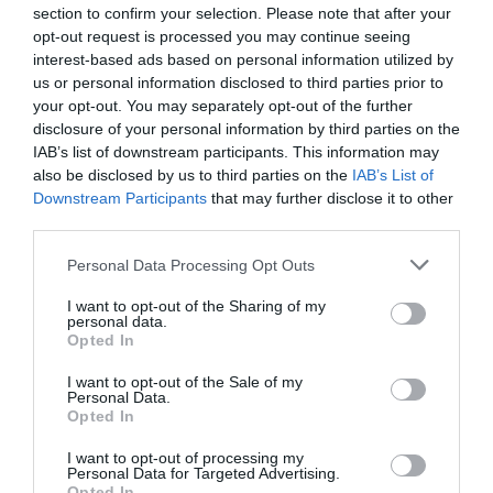
section to confirm your selection. Please note that after your
opt-out request is processed you may continue seeing
interest-based ads based on personal information utilized by
us or personal information disclosed to third parties prior to
your opt-out. You may separately opt-out of the further
disclosure of your personal information by third parties on the
IAB’s list of downstream participants. This information may
also be disclosed by us to third parties on the
IAB’s List of
Downstream Participants
that may further disclose it to other
third parties.
Plug túnel cuerno y hueso
Plug túnel cuerno y hueso
contraste
bicolor
Personal Data Processing Opt Outs
★★★★★
★★★★★
★★★★★
★★★★★
4,
5,
I want to opt-out of the Sharing of my
9,
11,
98
€
98
€
95
€
95
€
personal data.
[PIPU21A ]
[PIPU21B ]
Opted In
Ver producto
Ver producto
I want to opt-out of the Sale of my
Personal Data.
Opted In
I want to opt-out of processing my
Personal Data for Targeted Advertising.
Opted In