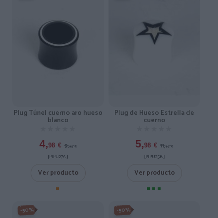
Plug Túnel cuerno aro hueso
Plug de Hueso Estrella de
blanco
cuerno
★★★★★
★★★★★
★★★★★
★★★★★
4,
5,
9,
11,
98
€
98
€
95
€
95
€
[PIPU27A ]
[PIPU25B ]
Ver producto
Ver producto
-50%
-50%