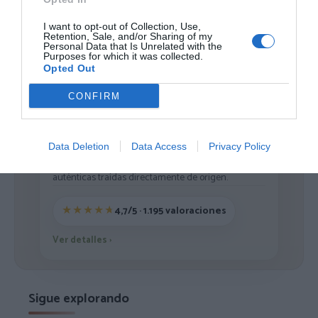
Cargar más productos
I want to opt-out of Collection, Use,
Retention, Sale, and/or Sharing of my
Personal Data that Is Unrelated with the
Purposes for which it was collected.
1
2
3
4
5
6
7
Opted Out
CONFIRM
ZAS DESDE 1999
Data Deletion
Data Access
Privacy Policy
Casi 3 décadas vistiendo almas libres con piezas
auténticas traídas directamente de origen.
4,7/5 · 1.195 valoraciones
Ver detalles
›
Sigue explorando