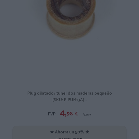
Plug dilatador tunel dos maderas pequeño
[SKU: PIPUM13A] -
4,
98
€
PVP:
9,
95
€
★ Ahorra un 50% ★
[Por tiempo Limitado]