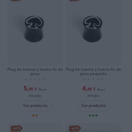
Plug de cuerno y hueso As de
Plug de cuerno y hueso As de
picas
picas pequeño
★★★★★
★★★★★
★★★★★
★★★★★
5,
4,
11,
9,
98
€
98
€
95
€
95
€
[PIPU28B ]
[PIPU28A ]
Ver producto
Ver producto
-50%
-50%