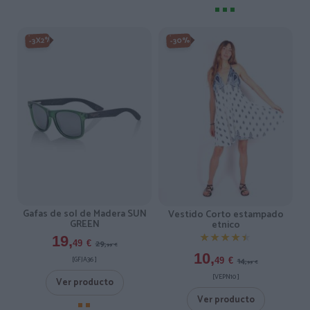
-3X2%
-30%
Gafas de sol de Madera SUN
Vestido Corto estampado
GREEN
etnico
★★★★★
★★★★★
19,
29,
49
€
99
€
10,
[GFJA36 ]
14,
49
€
99
€
[VEPN10 ]
Ver producto
Ver producto