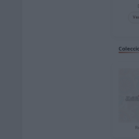
Ve
Colecci
R