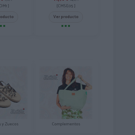
OM1 ]
[CMSE05 ]
roducto
Ver producto
s y Zuecos
Complementos