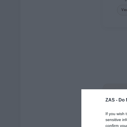
Ve
ZAS
ZAS -
Do 
Casi 
de or
If you wish 
sensitive in
confirm you