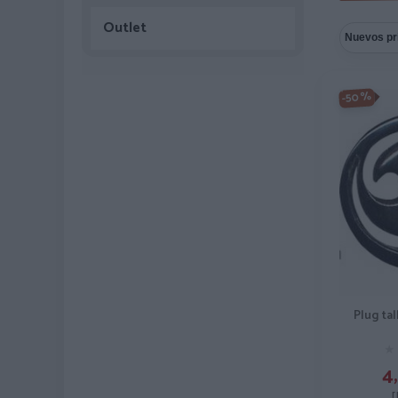
Outlet
-50%
Plug ta
★
★
4,
[