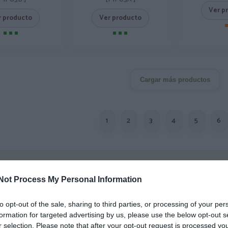
Ver p
r producto
Ver producto
Cargar más productos
1
2
3
4
5
6
 DESDE 1999
Not Process My Personal Information
3 décadas vistiendo almas libres con piezas auténticas traídas directamente
igen.
to opt-out of the sale, sharing to third parties, or processing of your per
formation for targeted advertising by us, please use the below opt-out s
r selection. Please note that after your opt-out request is processed y