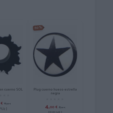
-50%
Plug cuerno hueso estrella
 en cuerno SOL
negra
★★★
★★★
★★★★★
★★★★★
€
11,
4,
00
€
00
€
8,
00
€
PU2 ]
[PIPU1B ]