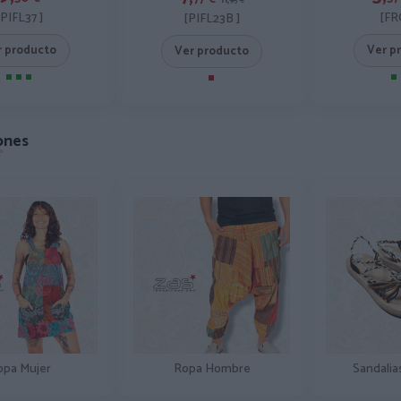
95
€
[PIFL37 ]
[FR
[PIFL23B ]
r producto
Ver p
Ver producto
ones
opa Mujer
Ropa Hombre
Sandalia