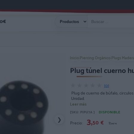
40€
Inicio
›
Piercing Orgánico
›
Plugs Mader
Plug túnel cuerno h
★★★★★
★★★★★
(0)
Plug de cuerno de búfalo, circulos
Unidad.
Leer más
[SKU: PIPU7A ]
DISPONIBLE
3,
❯
50
€
Precio:
7,
00
€