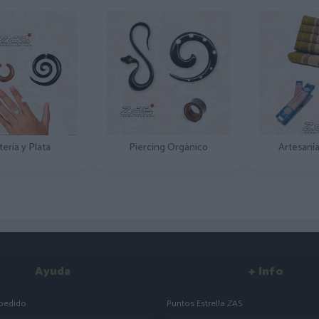
tería y Plata
Piercing Orgánico
Artesanía
Ayuda
+ Info
 pedido
Puntos Estrella ZAS