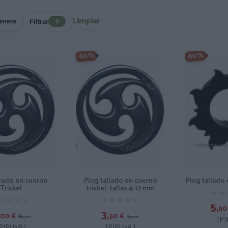
Limpiar
Filtrar
0
-50%
-50%
Plug tallado
llado en cuerno
Plug tallado en cuerno
Triskel
triskel. tallas 4-12 mm
★★
★★
★★★★
★★★★
★★★★★
★★★★★
5,
50
3,
00
€
50
€
8,
7,
[PI
00
€
00
€
PIPU3B ]
[PIPU3A ]