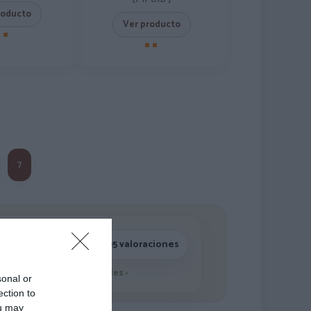
roducto
Ver producto
7
4,7/5 · 1.195 valoraciones
Ver detalles
›
sonal or
ection to
ou may