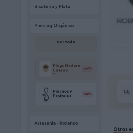
Bisutería y Plata
Piercing Orgánico
Ver todo
Plugs Madera
-50%
Cuerno
Hueso
Pinchos y
-50%
Espirales
Artesanía - Incienso
Otros e