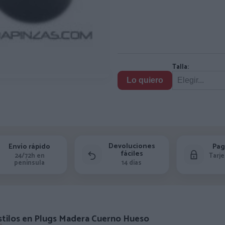
Talla:
Lo quiero
Devoluciones
Envío rápido
Pag
fáciles
24/72h en
Tarje
península
14 días
stilos en Plugs Madera Cuerno Hueso