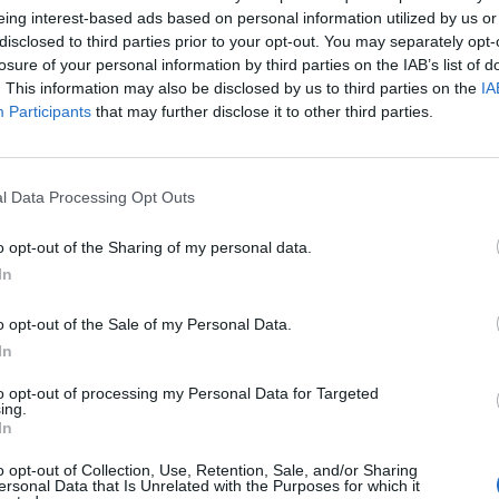
eing interest-based ads based on personal information utilized by us or
xplorando
disclosed to third parties prior to your opt-out. You may separately opt-
losure of your personal information by third parties on the IAB’s list of
. This information may also be disclosed by us to third parties on the
IA
Participants
that may further disclose it to other third parties.
-50%
-20%
l Data Processing Opt Outs
o opt-out of the Sharing of my personal data.
In
o opt-out of the Sale of my Personal Data.
In
to opt-out of processing my Personal Data for Targeted
Minifalda Hippie Tie Dye
Monedero
quero con Asa y
ing.
Estampado de Setas
Hemp 
andolera
In
★★★★★
★★★★★
★★
★★
★★★★
★★★★
10,
5,
,
o opt-out of Collection, Use, Retention, Sale, and/or Sharing
00
€
20
39
€
19,
17,
99
€
99
€
ersonal Data that Is Unrelated with the Purposes for which it