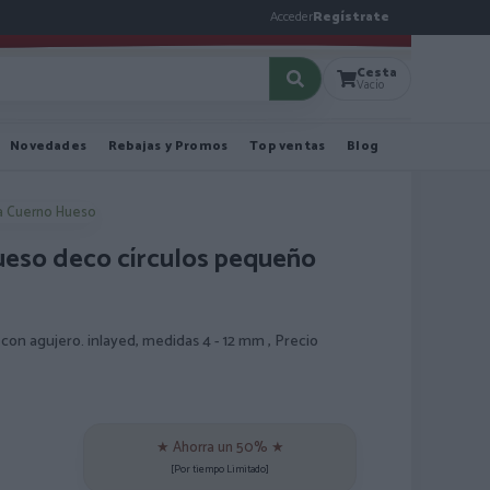
Acceder
Regístrate
Cesta
Vacío
Novedades
Rebajas y Promos
Top ventas
Blog
a Cuerno Hueso
ueso deco círculos pequeño
 con agujero. inlayed, medidas 4 - 12 mm , Precio
★ Ahorra un 50% ★
[Por tiempo Limitado]