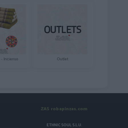
 - Incienso
Outlet
ZAS robapinzas.com
ETHNIC SOUL S.L.U.