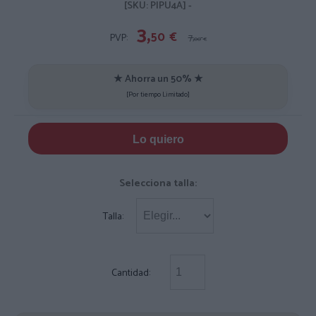
[SKU: PIPU4A] -
3,
50
€
PVP:
7,
00
€
★ Ahorra un 50% ★
[Por tiempo Limitado]
Lo quiero
Selecciona talla:
Talla:
Cantidad: