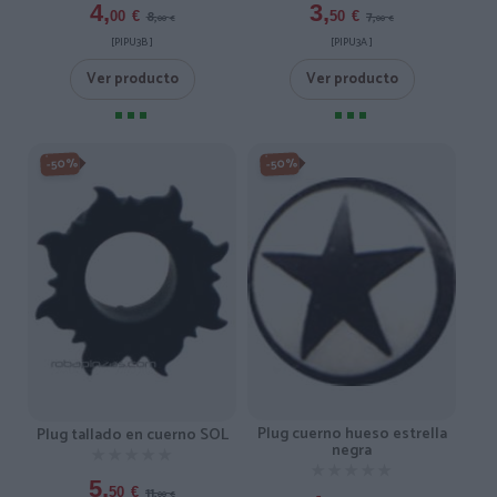
4,
3,
8,
7,
00
€
50
€
00
€
00
€
[PIPU3B ]
[PIPU3A ]
Ver producto
Ver producto
-50%
-50%
Plug cuerno hueso estrella
Plug tallado en cuerno SOL
negra
★★★★★
★★★★★
★★★★★
★★★★★
5,
11,
50
€
00
€