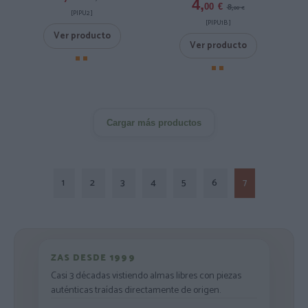
4,
8,
00
€
00
€
[PIPU2 ]
[PIPU1B ]
Ver producto
Ver producto
Cargar más productos
1
2
3
4
5
6
7
ZAS DESDE 1999
Casi 3 décadas vistiendo almas libres con piezas
auténticas traídas directamente de origen.