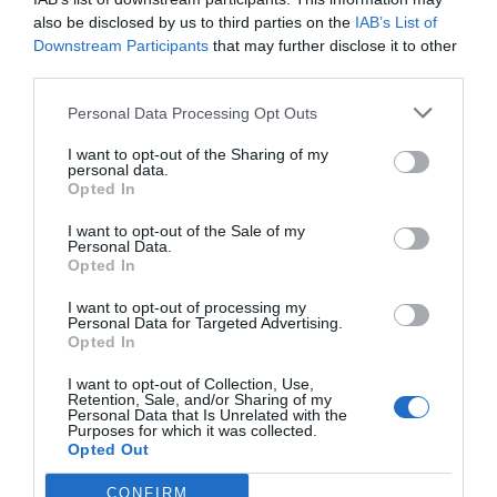
Pantalón fluido de mandalas
also be disclosed by us to third parties on the
IAB’s List of
Bolso vaquero pequeño con
con alma bohemia
asas y bandolera
Downstream Participants
that may further disclose it to other
★★★★★
★★★★★
★★★★★
★★★★★
third parties.
15,
12,
17,
29
€
15,
79
€
99
€
99
€
Personal Data Processing Opt Outs
[PAPA02 ]
[BOMI14 ]
I want to opt-out of the Sharing of my
Ver producto
Ver producto
personal data.
Opted In
I want to opt-out of the Sale of my
Personal Data.
-50%
Opted In
I want to opt-out of processing my
Personal Data for Targeted Advertising.
Opted In
I want to opt-out of Collection, Use,
Retention, Sale, and/or Sharing of my
Personal Data that Is Unrelated with the
Purposes for which it was collected.
Opted Out
CONFIRM