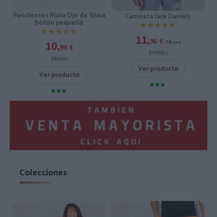
Pendientes Plata Ojo de Shiva
Camiseta Jack Daniels
botón pequeño
★★★★★
★★★★★
★★★★★
★★★★★
11,
14,
96
€
95
€
10,
99
€
[CMSE89 ]
[PEOJ10 ]
Ver producto
Ver producto
Colecciones