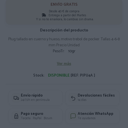
ENVÍO GRATIS
Desde 40 € de compra
Entrega a partir del Martes
Y si no te enamora, lo cambias sin drama.
Descripción del producto
Plug tallado en cuerno y hueso, motivo trebol de pocker. Tallas 4-6-8
mm Precio Unidad
PesoTr:
10gr
Ver más
Stock:
DISPONIBLE
[REF: PIPU4A ]
Envío rápido
Devoluciones fáciles
24/72h en península
14 días
Pago seguro
Atención WhatsApp
Tarjeta · PayPal · Bizum
Te ayudamos