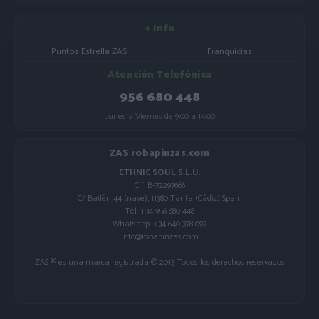
+ Info
Puntos Estrella ZAS
Franquicias
Atención Telefónica
956 680 448
Lunes a Viernes de 9:00 a 14:00
ZAS robapinzas.com
ETHNIC SOUL S.L.U.
Cif. B-72297666
C/ Bailén 44 (nave), 11380 Tarifa (Cádiz) Spain
Tel. +34 956 680 448
Whatsapp: +34 640 378 097
info@robapinzas.com
ZAS ® es una marca registrada © 2013 Todos los derechos reservados