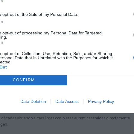
3,
4,
,
In
50
€
50
50
€
7,
9,
00
€
00
€
[PIPU8A ]
[PI
PIPU8B ]
o opt-out of the Sale of my Personal Data.
Ver producto
Ver p
r producto
In
to opt-out of processing my Personal Data for Targeted
ing.
In
o opt-out of Collection, Use, Retention, Sale, and/or Sharing
Cargar más productos
ersonal Data that Is Unrelated with the Purposes for which it
lected.
Out
1
2
3
4
5
6
CONFIRM
Data Deletion
Data Access
Privacy Policy
 DESDE 1999
3 décadas vistiendo almas libres con piezas auténticas traídas directamente
igen.