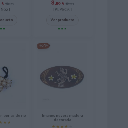
8,
6
€
50
€
12,
17,
95
€
00
€
N02 ]
[PLPEC15 ]
roducto
Ver producto
-50%
Imanes nevera madera
n perlas de rio
decorada
★★★
★★★
★★★★★
★★★★★