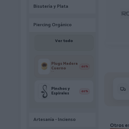
Bisutería y Plata
Piercing Orgánico
Ver todo
Plugs Madera
-50%
Cuerno
Hueso
Pinchos y
-50%
Espirales
Artesanía - Incienso
Otros e