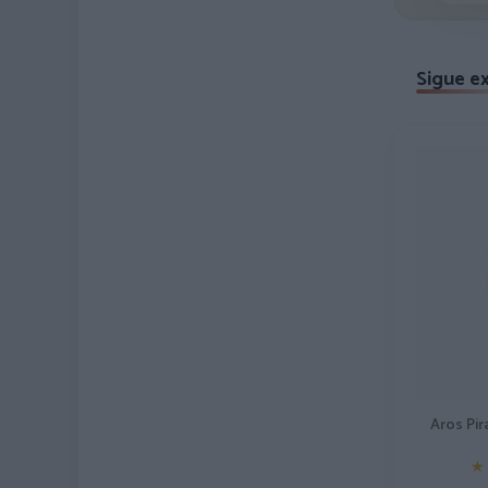
Sigue e
Aros Pir
★
★