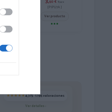
3,
50
€
€
7,
9,
00
€
00
€
[PIPU7A ]
PU7B ]
Ver producto
roducto
7
4,7/5 · 1.195 valoraciones
Ver detalles
›