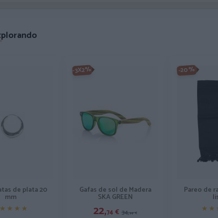
xplorando
-3X2%
-20%
Gafas de sol de Madera
atas de plata 20
Pareo de r
SKA GREEN
mm
l
22,
★★★★
★★★★
★★
★★
74
€
34,
99
€