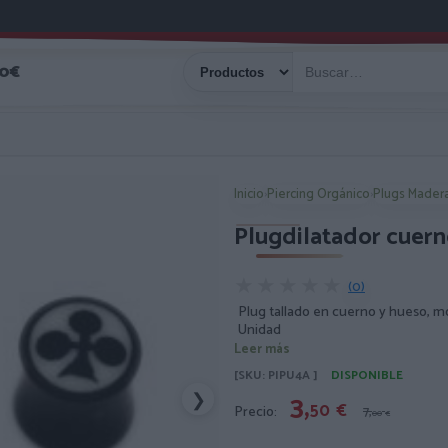
40€
Inicio
›
Piercing Orgánico
›
Plugs Mader
Plugdilatador cuer
★★★★★
★★★★★
(0)
Plug tallado en cuerno y hueso, m
Unidad
Leer más
[SKU: PIPU4A ]
DISPONIBLE
3,
❯
50
€
Precio:
7,
00
€