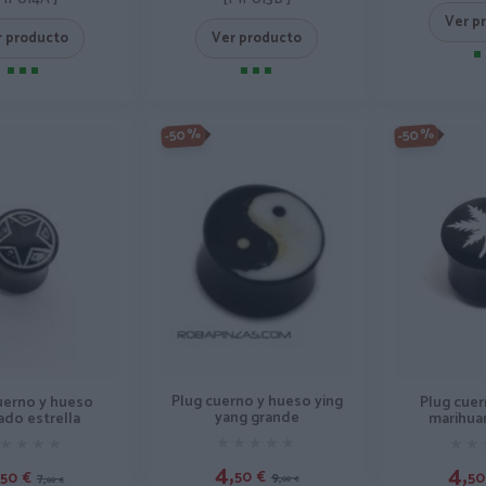
Ver p
Ver producto
r producto
-50%
-50%
Plug cuerno y hueso ying
uerno y hueso
Plug cue
yang grande
ado estrella
marihua
★★★★★
★★★★★
★★★★
★★★★
★★
★★
4,
4,
50
€
50
€
50
9,
7,
00
€
00
€