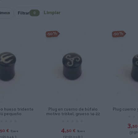
Limpiar
Filtrar
0
-50%
-50%
Plug en cuerno de búfalo
no hueso tridente
Plug cuerno 
motivo triskel, grueso 14-22
dú pequeño
★★
★★
★★★★★
★★★★★
★★★★
★★★★
3,
50
4,
50
€
50
€
9,
7,
00
€
00
€
[PIP
[PIPU13B ]
PIPU14A ]