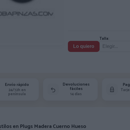
Talla:
Lo quiero
Devoluciones
Envío rápido
Pag
fáciles
24/72h en
Tarje
península
14 días
stilos en Plugs Madera Cuerno Hueso