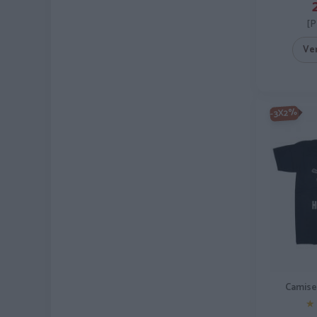
[P
Ve
-3X2%
Camise
★
★