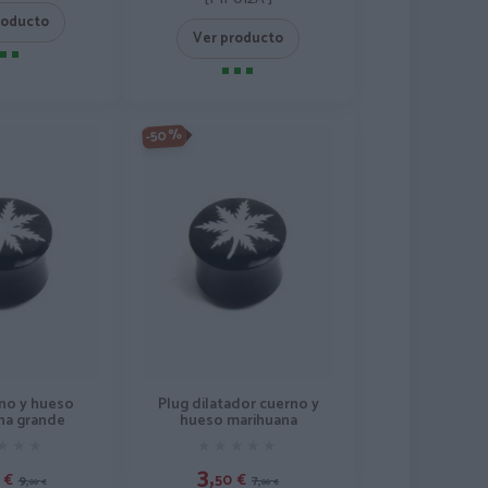
roducto
Ver producto
-50%
rno y hueso
Plug dilatador cuerno y
na grande
hueso marihuana
★★★
★★★
★★★★★
★★★★★
3,
€
50
€
9,
7,
00
€
00
€