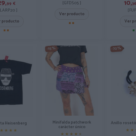
29,
10,
[GFDS05 ]
99
€
3
LARP20 ]
[FUP
Ver producto
r producto
Ver p
-70%
-15%
Minifalda patchwork
Anillo rosetó
ta Heisenberg
carácter único
★★
★★
★★★★
★★★★
★★★★★
★★★★★