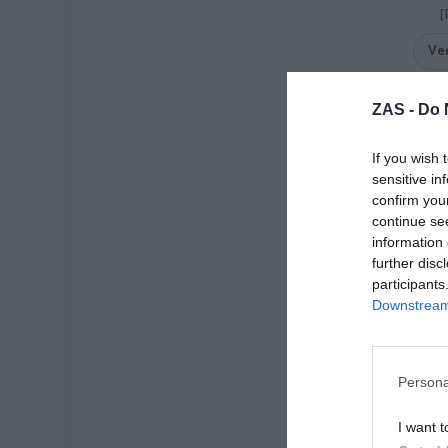
[
Ve
ZAS -
Do 
-50%
If you wish 
sensitive in
confirm you
continue se
information 
further disc
participants
Downstream 
Persona
Plug di
hu
★
★
I want t