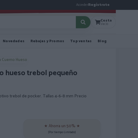
Acceder
Regístrate
Cesta
Vacío
Novedades
Rebajas y Promos
Top ventas
Blog
a Cuerno Hueso
no hueso trebol pequeño
otivo trebol de pocker. Tallas 4-6-8 mm Precio
★ Ahorra un 50% ★
[Por tiempo Limitado]