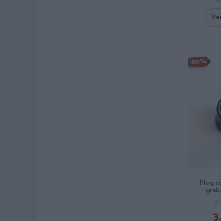
Ve
-50%
Plug c
grab
★
★
3,