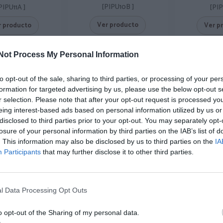
[PIPU10B ]
PIPU11A ]
[PI
Ver producto
r producto
Ver p
Not Process My Personal Information
-50%
-50%
to opt-out of the sale, sharing to third parties, or processing of your per
formation for targeted advertising by us, please use the below opt-out s
r selection. Please note that after your opt-out request is processed y
eing interest-based ads based on personal information utilized by us or
disclosed to third parties prior to your opt-out. You may separately opt-
losure of your personal information by third parties on the IAB’s list of
. This information may also be disclosed by us to third parties on the
IA
Participants
that may further disclose it to other third parties.
l Data Processing Opt Outs
Plug dilatador de cuerno y
Plug túnel 
latador cuerno
hueso tatoo pequeño
deco 
eso Tatoo
★★★★★
★★★★★
★★
★★
★★★★
★★★★
o opt-out of the Sharing of my personal data.