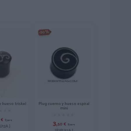
-50%
Plug cuerno y hueso espiral
y hueso triskel
mini
★★★
★★★
★★★★★
★★★★★
€
7,
3,
00
€
50
€
7,
00
€
U13A ]
[PIPU12A ]