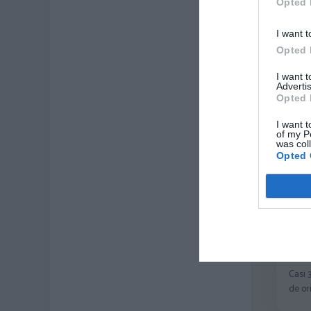
4
Opted 
[
I want t
Ve
Opted 
I want 
Advertis
Opted 
I want t
of my P
was col
Opted 
ZAS
Casi 
de or