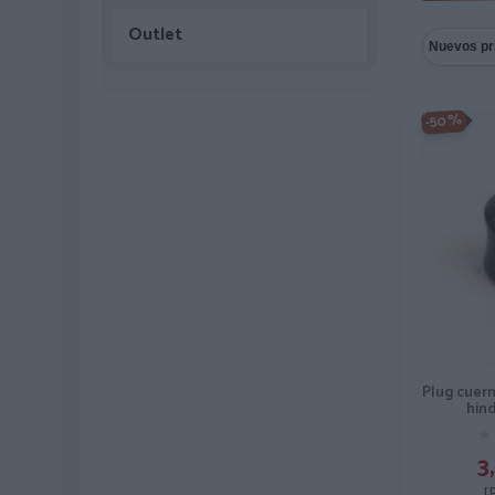
Outlet
-50%
Plug cuer
hin
★
★
3,
[