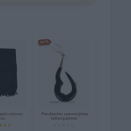
-50%
ayón colores
Pendientes cuerno/plata
isos
tatlong 40mm
★★★
★★★
★★★★★
★★★★★