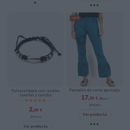
-20%
Pantalón de corte ajustado
Pulsera hippie con cordón
cuentas y concha
17,
21,
59
€
99
€
★★★★★
★★★★★
[PAEV62 ]
2,
00
€
Ver producto
[PUVI41 ]
Ver producto