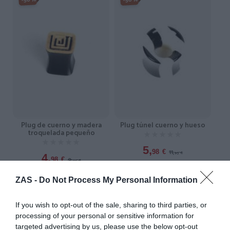
-50%
-50%
Plug de cuerno y madera
Plug túnel cuerno y hueso
troquelada pequeño
★★★★★
★★★★★
★★★★★
★★★★★
5,
11,
98
€
95
€
4,
9,
98
€
95
€
[PIPU23B ]
[PIPU24A ]
ZAS -
Do Not Process My Personal Information
Ver producto
Ver producto
If you wish to opt-out of the sale, sharing to third parties, or
processing of your personal or sensitive information for
targeted advertising by us, please use the below opt-out
-50%
-50%