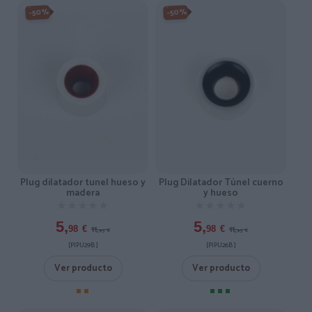
-50%
-50%
Plug dilatador tunel hueso y
Plug Dilatador Túnel cuerno
madera
y hueso
★★★★★
★★★★★
★★★★★
★★★★★
5,
5,
11,
11,
98
€
98
€
95
€
95
€
[PIPU29B ]
[PIPU26B ]
Ver producto
Ver producto