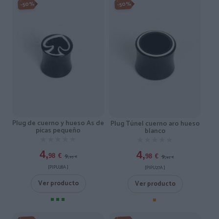
-50%
-50%
Plug de cuerno y hueso As de
Plug Túnel cuerno aro hueso
picas pequeño
blanco
★★★★★
★★★★★
★★★★★
★★★★★
4,
4,
9,
9,
98
€
98
€
95
€
95
€
[PIPU28A ]
[PIPU27A ]
Ver producto
Ver producto