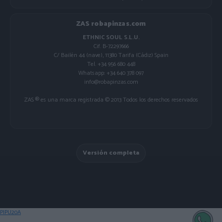
ZAS robapinzas.com
ETHNIC SOUL S.L.U.
Cif. B-72297666
C/ Bailén 44 (nave), 11380 Tarifa (Cádiz) Spain
Tel. +34 956 680 448
Whatsapp: +34 640 378 097
info@robapinzas.com
ZAS ® es una marca registrada © 2013 Todos los derechos reservados
Versión completa
PIPU20A