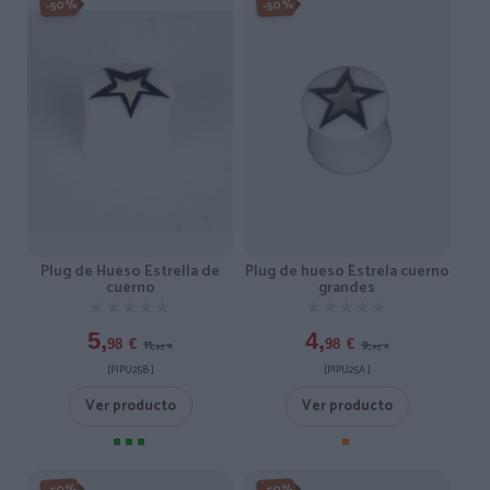
-50%
-50%
Plug de hueso Estrela cuerno
Plug de Hueso Estrella de
grandes
cuerno
★★★★★
★★★★★
★★★★★
★★★★★
4,
5,
9,
11,
98
€
98
€
95
€
95
€
[PIPU25A ]
[PIPU25B ]
Ver producto
Ver producto