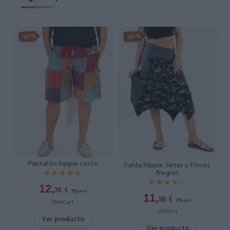
-20%
-50%
Pantalón hippie corto
Falda Hippie Setas y Flores
Negras
★★★★★
★★★★★
★★★★★
★★★★★
12,
15,
76
€
95
€
11,
23,
98
€
95
€
[PAHC49 ]
[FAEV17 ]
Ver producto
Ver producto