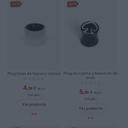
-50%
-50%
Plug de cuerno y hueso As de
Plug túnel de hueso y cuerno
picas
★★★★★
★★★★★
★★★★★
★★★★★
4,
9,
98
€
95
€
5,
11,
98
€
95
€
[PIPU26A ]
[PIPU28B ]
Ver producto
Ver producto