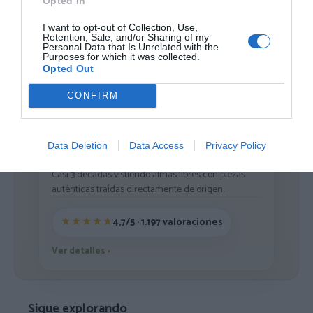
Opted In
Cargar más productos
I want to opt-out of Collection, Use,
Retention, Sale, and/or Sharing of my
Personal Data that Is Unrelated with the
Purposes for which it was collected.
Opted Out
1
2
3
4
5
6
7
CONFIRM
Data Deletion
Data Access
Privacy Policy
ZAS DESDE 1999
Casi 3 décadas vistiendo almas libres con piezas
auténticas traídas directamente de origen.
4,7/5 · 1.197 valoraciones
Ver detalles
›
Sigue explorando