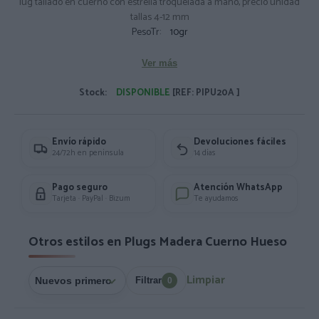
lug tallado en cuerno con estrella troquelada a mano, precio unidad
tallas 4-12 mm
PesoTr:
10gr
Ver más
Stock:
DISPONIBLE
[REF: PIPU20A ]
Envío rápido
Devoluciones fáciles
24/72h en península
14 días
Pago seguro
Atención WhatsApp
Tarjeta · PayPal · Bizum
Te ayudamos
Otros estilos en Plugs Madera Cuerno Hueso
Limpiar
Filtrar
0