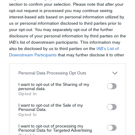
section to confirm your selection. Please note that after your
opt-out request is processed you may continue seeing
interest-based ads based on personal information utilized by
us or personal information disclosed to third parties prior to
your opt-out. You may separately opt-out of the further
disclosure of your personal information by third parties on the
IAB’s list of downstream participants. This information may
also be disclosed by us to third parties on the
IAB’s List of
Downstream Participants
that may further disclose it to other
third parties.
Plug túnel cuerno y hueso
Plug túnel cuerno y hueso
Personal Data Processing Opt Outs
pequeño
bicolor
★★★★★
★★★★★
★★★★★
★★★★★
I want to opt-out of the Sharing of my
personal data.
4,
5,
9,
11,
98
€
98
€
Opted In
95
€
95
€
[PIPU23A ]
[PIPU21B ]
I want to opt-out of the Sale of my
Ver producto
Ver producto
Personal Data.
Opted In
I want to opt-out of processing my
Personal Data for Targeted Advertising.