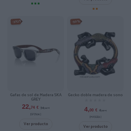
-3X2%
-50%
Gafas de sol de Madera SKA
Gecko doble madera de sono
GREY
★★★★★
★★★★★
22,
34,
74
€
4,
99
€
8,
00
€
00
€
[GFDS06 ]
[MASGE6 ]
Ver producto
Ver producto