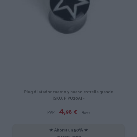
Plug dilatador cuerno y hueso estrella grande
[SKU: PIPU20A] -
4,
98
€
PVP:
9,
95
€
★ Ahorra un 50% ★
[Por tiempo Limitado]