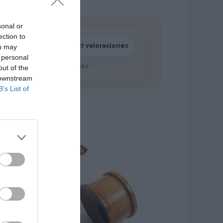
sonal or
ection to
4,7/5 · 1.197 valoraciones
ou may
 personal
Ver detalles
›
out of the
 downstream
B’s List of
-50%