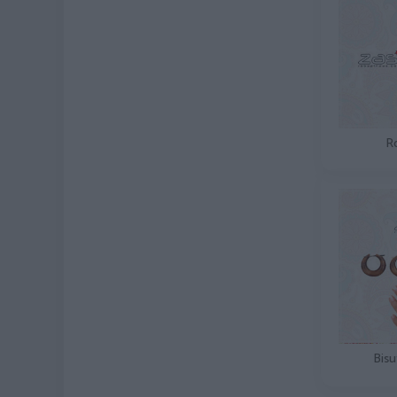
R
Bisu