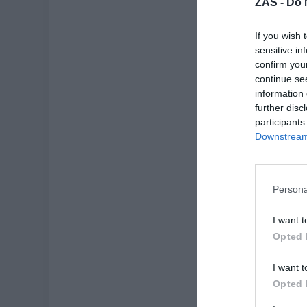
ZAS -
Do 
If you wish 
sensitive in
ZAS
confirm you
Casi 
continue se
de or
information 
further disc
participants
Downstream 
Sigue e
Persona
-30%
I want t
Opted 
I want t
Opted 