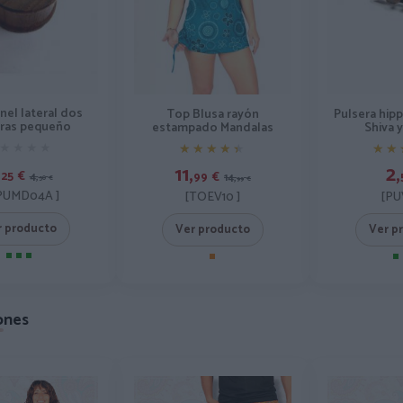
nel lateral dos
Top Blusa rayón
Pulsera hip
ras pequeño
estampado Mandalas
Shiva 
★★★★
★★★★
★★★★★
★★★★★
★★
★★
,
11,
2,
25
€
99
€
4,
14,
50
€
99
€
PUMD04A ]
[TOEV10 ]
[PU
r producto
Ver producto
Ver p
ones