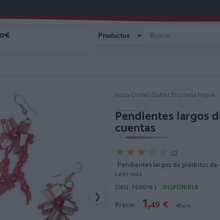
40€
Inicio
›
Outlet
›
Outlet Bisutería hippie
Pendientes largos de
cuentas
★★★★★
★★★★★
(7)
Pendientes largos de piedritas de 
Leer más
[SKU: PEMD19 ]
DISPONIBLE
❯
1,
49
€
Precio:
4,
95
€