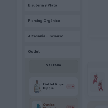
Bisutería y Plata
Piercing Orgánico
Artesanía - Incienso
Outlet
Ver todo
Outlet Ropa
-70%
Hippie
Outlet
-70%