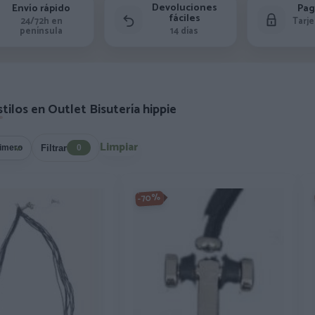
Devoluciones
Envío rápido
Pag
fáciles
24/72h en
Tarje
península
14 días
tilos en Outlet Bisutería hippie
Limpiar
Filtrar
0
-70%