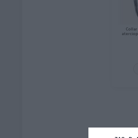
Collar
atercio