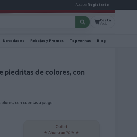
Acceder
Regístrate
Cesta
Vacío
Novedades
Rebajas y Promos
Top ventas
Blog
 piedritas de colores, con
colores, con cuentas a juego
Outlet
★ Ahorra un 70% ★