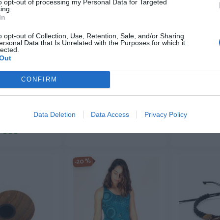
to opt-out of processing my Personal Data for Targeted
ing.
In
o opt-out of Collection, Use, Retention, Sale, and/or Sharing
ersonal Data that Is Unrelated with the Purposes for which it
do Patchwork
Camisa hippie patchwork
lected.
io con Alma
con botones de madera
Expansor de
Out
rtesanal
★★★★★
★★★★★
★★
★★
★★★★
★★★★
18,
3,
CONFIRM
69
€
50
21,
,
99
€
99
€
29,
99
€
[CMHC12 ]
[PI
VEEV48 ]
Ver producto
Ver p
Data Deletion
Data Access
Privacy Policy
r producto
-20%