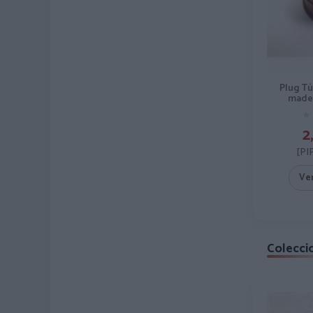
Plug Tú
made
★
★
2
[PI
Ve
Colecci