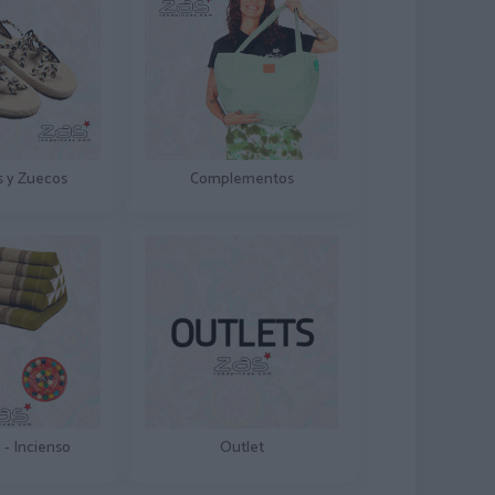
s y Zuecos
Complementos
 - Incienso
Outlet