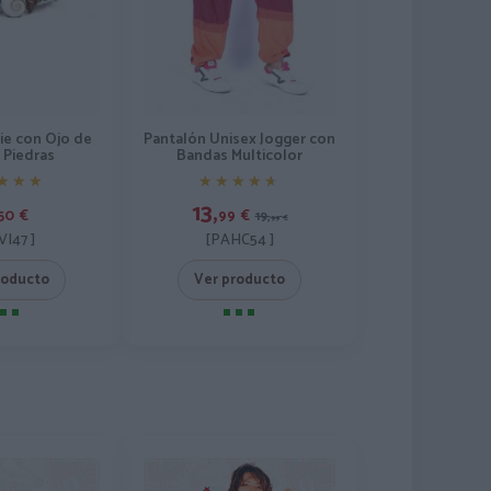
pie con Ojo de
Pantalón Unisex Jogger con
y Piedras
Bandas Multicolor
★★★
★★★
★★★★★
★★★★★
13,
50
€
99
€
19,
99
€
VI47 ]
[PAHC54 ]
roducto
Ver producto