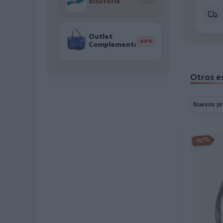
Bisutería
hippie
Outlet
-60%
Complementos
Otros es
-70%