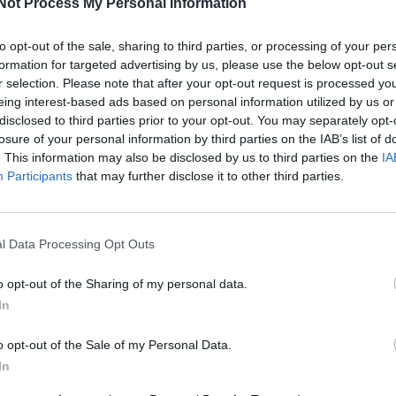
Not Process My Personal Information
to opt-out of the sale, sharing to third parties, or processing of your per
formation for targeted advertising by us, please use the below opt-out s
 DESDE 1999
r selection. Please note that after your opt-out request is processed y
3 décadas vistiendo almas libres con piezas auténticas traídas directamente
eing interest-based ads based on personal information utilized by us or
igen.
disclosed to third parties prior to your opt-out. You may separately opt-
losure of your personal information by third parties on the IAB’s list of
. This information may also be disclosed by us to third parties on the
IA
Participants
that may further disclose it to other third parties.
xplorando
l Data Processing Opt Outs
-50%
-15%
o opt-out of the Sharing of my personal data.
In
o opt-out of the Sale of my Personal Data.
In