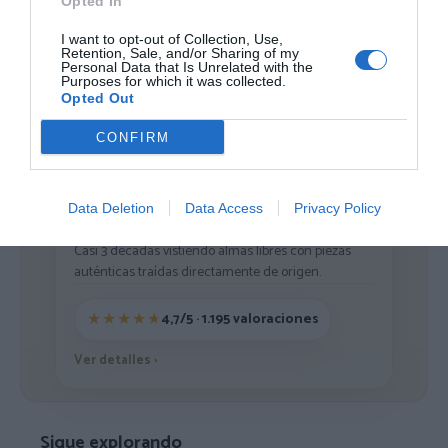
Opted In
Cargar más productos
I want to opt-out of Collection, Use,
Retention, Sale, and/or Sharing of my
Personal Data that Is Unrelated with the
Purposes for which it was collected.
Opted Out
1
2
CONFIRM
Data Deletion
Data Access
Privacy Policy
ZAS DESDE 1999
Casi 3 décadas vistiendo almas libres con piezas
auténticas traídas directamente de origen.
4,7/5 · 1.195 valoraciones
Ver detalles
›
Sigue explorando