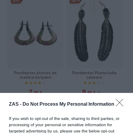
-50%
3X2
Pendientes étnicos de
Pendientes Pluma India
madera dotpaint
calavera
★★★★★
★★★★★
★★★★★
★★★★★
7,
9,
19,
95
€
98
€
95
€
[PEMA46 ]
[PEMD32 ]
ZAS -
Do Not Process My Personal Information
Ver producto
Ver producto
If you wish to opt-out of the sale, sharing to third parties, or
processing of your personal or sensitive information for
targeted advertising by us, please use the below opt-out
-3X2%
3X2
3X2