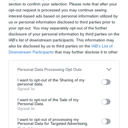
section to confirm your selection. Please note that after your
opt-out request is processed you may continue seeing
interest-based ads based on personal information utilized by
us or personal information disclosed to third parties prior to
your opt-out. You may separately opt-out of the further
disclosure of your personal information by third parties on the
IAB’s list of downstream participants. This information may
also be disclosed by us to third parties on the
IAB’s List of
Downstream Participants
that may further disclose it to other
third parties.
Pendientes de coco
Pendientes calaveras presión
Personal Data Processing Opt Outs
decorado
★★★★★
★★★★★
★★★★★
★★★★★
I want to opt-out of the Sharing of my
6,
9,
47
€
personal data.
95
€
3,
00
€
Opted In
[PEMD28 ]
[PECO5 ]
Ver producto
I want to opt-out of the Sale of my
Ver producto
Personal Data.
Opted In
I want to opt-out of processing my
Personal Data for Targeted Advertising.