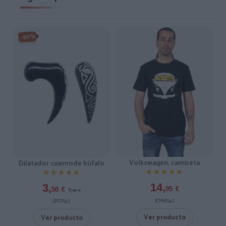
-50%
Volkswagen, camiseta
Dilatador cuernode búfalo
★★★★★
★★★★★
★★★★★
★★★★★
14,
3,
95
€
7,
50
€
00
€
[CMSE24 ]
[PITP22 ]
Ver producto
Ver producto