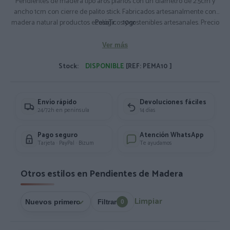
Pendientes de madera tipo aros planos con un diámetro de 2.5cm y
ancho 1cm con cierre de palito stick. Fabricados artesanalmente con
madera natural productos ecológicos y sostenibles artesanales. Precio
PesoTr:
10gr
por PAR Composición: Madera
Medidas Aprox: 2x1cm.
Ver más
Stock:
DISPONIBLE
[REF: PEMA10 ]
Envío rápido
Devoluciones fáciles
24/72h en península
14 días
Pago seguro
Atención WhatsApp
Tarjeta · PayPal · Bizum
Te ayudamos
Otros estilos en Pendientes de Madera
Limpiar
Filtrar
0