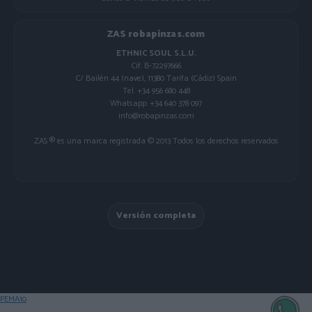
ZAS robapinzas.com
ETHNIC SOUL S.L.U.
Cif. B-72297666
C/ Bailén 44 (nave), 11380 Tarifa (Cádiz) Spain
Tel. +34 956 680 448
Whatsapp: +34 640 378 097
info@robapinzas.com
ZAS ® es una marca registrada © 2013 Todos los derechos reservados
Versión completa
PEMA10