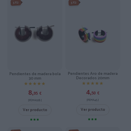
3X2
3X2
Pendientes Aro de madera
Pendientes de madera bola
Decorados 20mm
30 mm
★★★★★
★★★★★
★★★★★
★★★★★
4,
8,
50
€
95
€
[PEMA45 ]
[PEMA02B ]
Ver producto
Ver producto