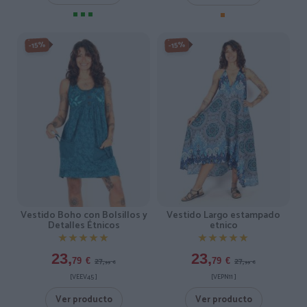
-15%
-15%
Vestido Boho con Bolsillos y
Vestido Largo estampado
Detalles Étnicos
etnico
★★★★★
★★★★★
★★★★★
★★★★★
23,
23,
27,
27,
79
€
79
€
99
€
99
€
[VEEV45 ]
[VEPN11 ]
Ver producto
Ver producto