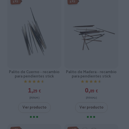
3X2
3X2
Palito de Cuerno - recambio
Palito de Madera - recambio
para pendientes stick
para pendientes stick
★★★★★
★★★★★
★★★★★
★★★★★
1,
0,
29
€
89
€
[PIPAM ]
[PIPAM2 ]
Ver producto
Ver producto