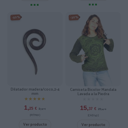
-50%
-30%
Dilatador madera/coco,2-4
Camiseta Bicolor Mandala
mm
Lavada a la Piedra
★★★★★
★★★★★
★★★★★
★★★★★
1,
15,
2,
25
€
21,
37
€
50
€
95
€
[PITM01 ]
[CAEV42 ]
Ver producto
Ver producto