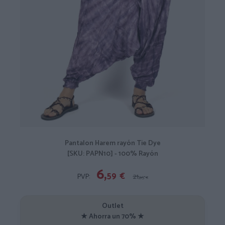
Pantalon Harem rayón Tie Dye
[SKU: PAPN10] - 100% Rayón
6,
59
€
PVP:
21,
95
€
Outlet
★ Ahorra un 70% ★