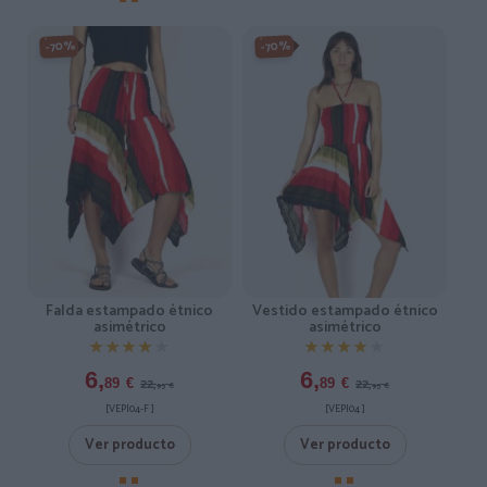
-70%
-70%
Falda estampado étnico
Vestido estampado étnico
asimétrico
asimétrico
★★★★★
★★★★★
★★★★★
★★★★★
6,
6,
22,
22,
89
€
89
€
95
€
95
€
[VEPI04-F ]
[VEPI04 ]
Ver producto
Ver producto