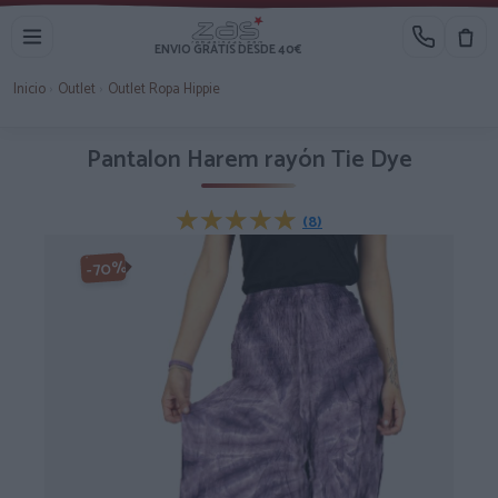
ENVIO GRATIS DESDE 40€
Inicio
›
Outlet
›
Outlet Ropa Hippie
Pantalon Harem rayón Tie Dye
★★★★★
★★★★★
(8)
-70%