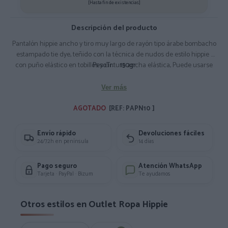
[Hasta fin de existencias]
Descripción del producto
Pantalón hippie ancho y tiro muy largo de rayón tipo árabe bombacho
estampado tie dye, teñido con la técnica de nudos de estilo hippie .
con puño elástico en tobillos y cintura ancha elástica, Puede usarse
PesoTr:
150gr
también como Vestido- Mono. Talla única (M,L) Composición: 100%
Rayón
Ver más
AGOTADO 
[REF: PAPN10 ]
Envío rápido
Devoluciones fáciles
24/72h en península
14 días
Pago seguro
Atención WhatsApp
Tarjeta · PayPal · Bizum
Te ayudamos
Otros estilos en Outlet Ropa Hippie