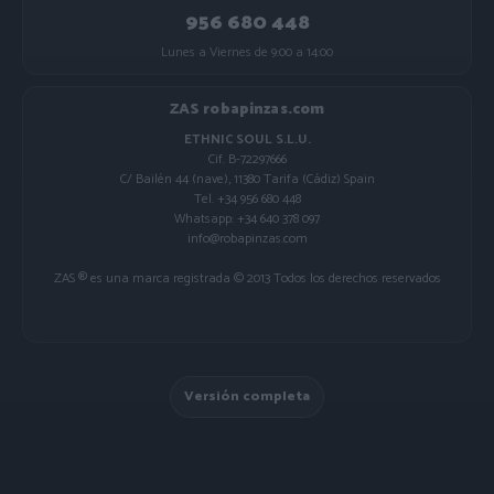
956 680 448
Lunes a Viernes de 9:00 a 14:00
ZAS robapinzas.com
ETHNIC SOUL S.L.U.
Cif. B-72297666
C/ Bailén 44 (nave), 11380 Tarifa (Cádiz) Spain
Tel. +34 956 680 448
Whatsapp: +34 640 378 097
info@robapinzas.com
ZAS ® es una marca registrada © 2013 Todos los derechos reservados
Versión completa