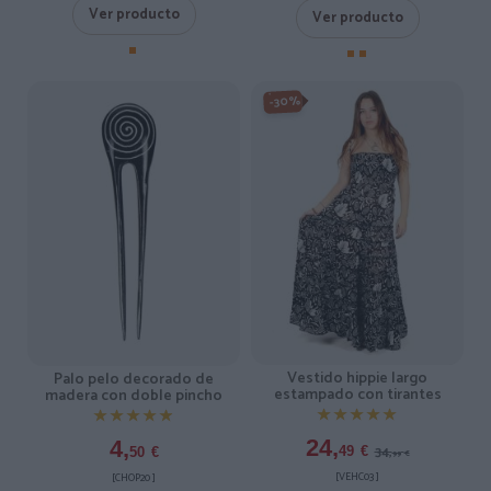
Ver producto
Ver producto
-30%
Vestido hippie largo
Palo pelo decorado de
estampado con tirantes
madera con doble pincho
★★★★★
★★★★★
★★★★★
★★★★★
24,
4,
34,
49
€
50
€
99
€
[VEHC03 ]
[CHOP20 ]