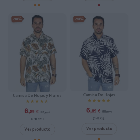
-70%
-70%
Camisa De Hojas
Camisa De Hojas y Flores
★★★★★
★★★★★
★★★★★
★★★★★
6,
6,
22,
89
€
22,
89
€
95
€
95
€
[CMEK25 ]
[CMEK26 ]
Ver producto
Ver producto