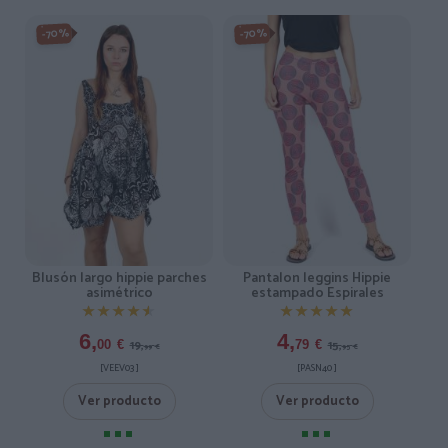
-70%
-70%
Blusón largo hippie parches
Pantalon leggins Hippie
asimétrico
estampado Espirales
★★★★★
★★★★★
★★★★★
★★★★★
6,
4,
19,
15,
00
€
79
€
99
€
95
€
[VEEV03 ]
[PASN40 ]
Ver producto
Ver producto