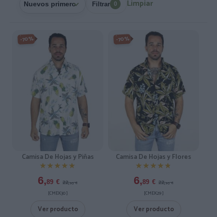
Limpiar
Filtrar
0
-70%
-70%
Camisa De Hojas y Piñas
Camisa De Hojas y Flores
★★★★★
★★★★★
★★★★★
★★★★★
6,
6,
22,
22,
89
€
89
€
95
€
95
€
[CMEK30 ]
[CMEK29 ]
Ver producto
Ver producto