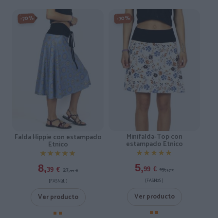
-70%
-70%
Minifalda-Top con
Falda Hippie con estampado
estampado Etnico
Etnico
★★★★★
★★★★★
★★★★★
★★★★★
5,
8,
19,
27,
99
€
39
€
95
€
95
€
[FASN2S ]
[FASN3L ]
Ver producto
Ver producto