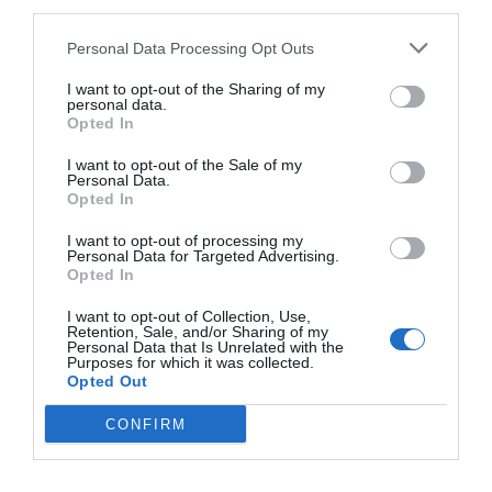
third parties.
Personal Data Processing Opt Outs
Cargar más productos
I want to opt-out of the Sharing of my
personal data.
Opted In
1
2
3
4
I want to opt-out of the Sale of my
Personal Data.
Opted In
I want to opt-out of processing my
Personal Data for Targeted Advertising.
Opted In
ZAS DESDE 1999
Casi 3 décadas vistiendo almas libres con piezas
I want to opt-out of Collection, Use,
auténticas traídas directamente de origen.
Retention, Sale, and/or Sharing of my
Personal Data that Is Unrelated with the
Purposes for which it was collected.
Opted Out
4,7/5 · 1.198 valoraciones
CONFIRM
Ver detalles
›