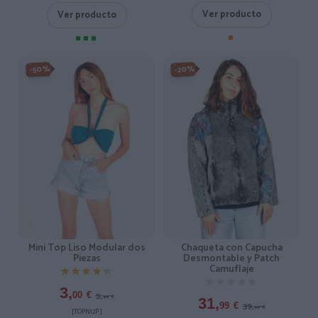
Ver producto
Ver producto
-50%
-20%
Mini Top Liso Modular dos
Chaqueta con Capucha
Piezas
Desmontable y Patch
Camuflaje
★★★★★
★★★★★
★★★★★
★★★★★
3,
5,
00
€
99
€
31,
39,
99
€
99
€
[TOPN12P ]