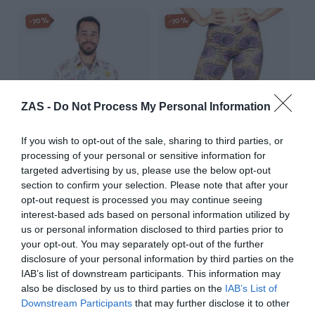
-70%
-70%
ZAS -
Do Not Process My Personal Information
If you wish to opt-out of the sale, sharing to third parties, or
processing of your personal or sensitive information for
targeted advertising by us, please use the below opt-out
section to confirm your selection. Please note that after your
Camisa de rayón con
Pantalon leggins Hippie
opt-out request is processed you may continue seeing
estampados de flores
estampado Mandalas
★★★★★
★★★★★
★★★★★
★★★★★
interest-based ads based on personal information utilized by
us or personal information disclosed to third parties prior to
6,
4,
21,
14,
59
€
49
€
95
€
95
€
your opt-out. You may separately opt-out of the further
[CMEK17 ]
[PASN37 ]
disclosure of your personal information by third parties on the
IAB’s list of downstream participants. This information may
Ver producto
Ver producto
also be disclosed by us to third parties on the
IAB’s List of
Downstream Participants
that may further disclose it to other