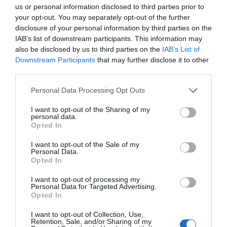
us or personal information disclosed to third parties prior to
your opt-out. You may separately opt-out of the further
disclosure of your personal information by third parties on the
IAB’s list of downstream participants. This information may
also be disclosed by us to third parties on the
IAB’s List of
Gafas de sol de Madera
Gafas de sol de Madera INKY
Downstream Participants
that may further disclose it to other
KHUN
24,
third parties.
37,
69
€
99
€
22,
34,
74
€
99
€
[GFDS63 ]
Personal Data Processing Opt Outs
[GFDS64 ]
Ver producto
Ver producto
I want to opt-out of the Sharing of my
personal data.
Opted In
I want to opt-out of the Sale of my
Personal Data.
Opted In
Cargar más productos
I want to opt-out of processing my
Personal Data for Targeted Advertising.
Opted In
1
2
3
4
I want to opt-out of Collection, Use,
Retention, Sale, and/or Sharing of my