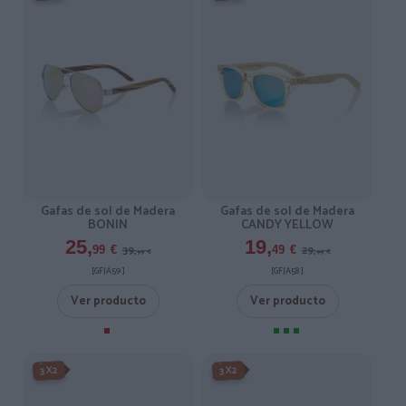
Gafas de sol de Madera
Gafas de sol de Madera
BONIN
CANDY YELLOW
25,
19,
39,
29,
99
€
49
€
99
€
99
€
[GFJA59 ]
[GFJA58 ]
Ver producto
Ver producto
-3X2%
-3X2%
3X2
3X2