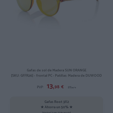
Gafas de sol de Madera SUN ORANGE
[SKU: GFFR26] - frontal PC - Patillas: Madera de DUWOOD
13,
98
€
PVP:
27,
95
€
Gafas Root 3X2
★ Ahorra un 50% ★
[Hasta el lunes 31 de agosto]