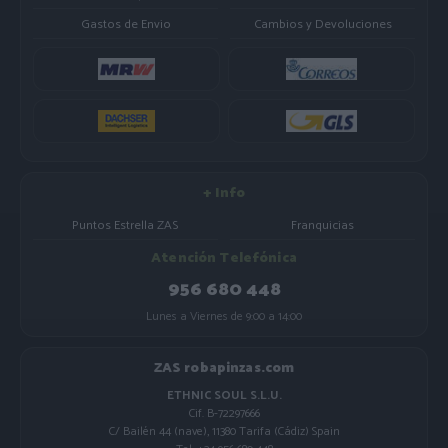
Gastos de Envio
Cambios y Devoluciones
+ Info
Puntos Estrella ZAS
Franquicias
Atención Telefónica
956 680 448
Lunes a Viernes de 9:00 a 14:00
ZAS robapinzas.com
ETHNIC SOUL S.L.U.
Cif. B-72297666
C/ Bailén 44 (nave), 11380 Tarifa (Cádiz) Spain