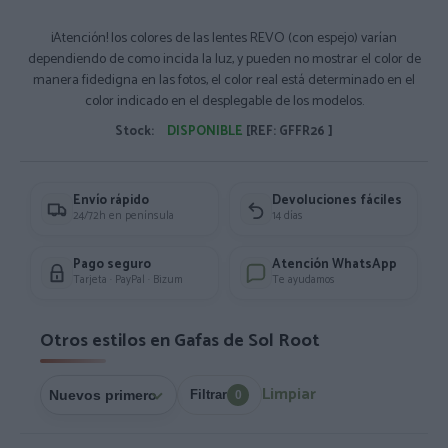
¡Atención! los colores de las lentes REVO (con espejo) varían
dependiendo de como incida la luz, y pueden no mostrar el color de
manera fidedigna en las fotos, el color real está determinado en el
color indicado en el desplegable de los modelos.
Stock:
DISPONIBLE
[REF: GFFR26 ]
Envío rápido
Devoluciones fáciles
24/72h en península
14 días
Pago seguro
Atención WhatsApp
Tarjeta · PayPal · Bizum
Te ayudamos
Otros estilos en Gafas de Sol Root
Limpiar
Filtrar
0