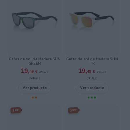
Gafas de sol de Madera SUN
Gafas de sol de Madera SUN
GREEN
TR
19,
19,
29,
29,
49
€
49
€
99
€
99
€
[GFJA36 ]
[GFJA35 ]
Ver producto
Ver producto
-3X2%
-3X2%
3X2
3X2