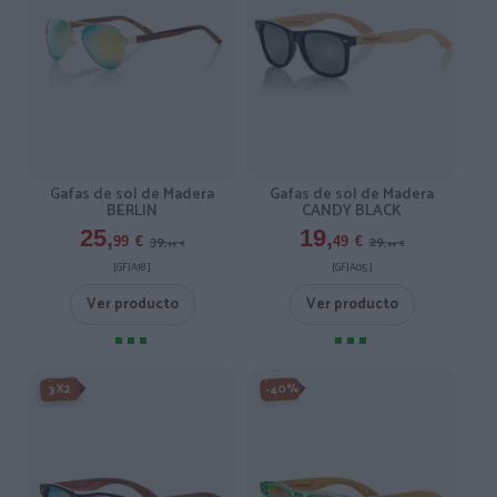
Gafas de sol de Madera
Gafas de sol de Madera
BERLIN
CANDY BLACK
25,
19,
39,
29,
99
€
49
€
99
€
99
€
[GFJA18 ]
[GFJA05 ]
Ver producto
Ver producto
-3X2%
-40%
3X2