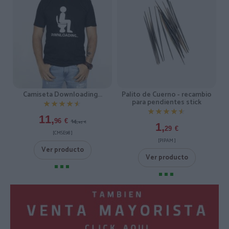
Camiseta Downloading...
Palito de Cuerno - recambio
para pendientes stick
★★★★★
★★★★★
★★★★★
★★★★★
11,
14,
96
€
95
€
1,
29
€
[CMSE98 ]
[PIPAM ]
Ver producto
Ver producto