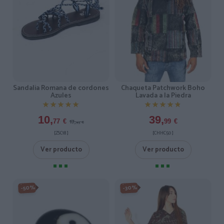
Sandalia Romana de cordones
Chaqueta Patchwork Boho
Azules
Lavada a la Piedra
★★★★★
★★★★★
★★★★★
★★★★★
10,
39,
17,
77
€
99
€
95
€
[ZSC18 ]
[CHHC50 ]
Ver producto
Ver producto
-50%
-30%