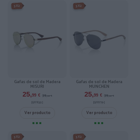
-3X2%
-3X2%
3X2
3X2
Gafas de sol de Madera
Gafas de sol de Madera
MISURI
MUNCHEN
25,
25,
39,
39,
99
€
99
€
99
€
99
€
[GFFR20 ]
[GFRY79 ]
Ver producto
Ver producto
-3X2%
-3X2%
3X2
3X2