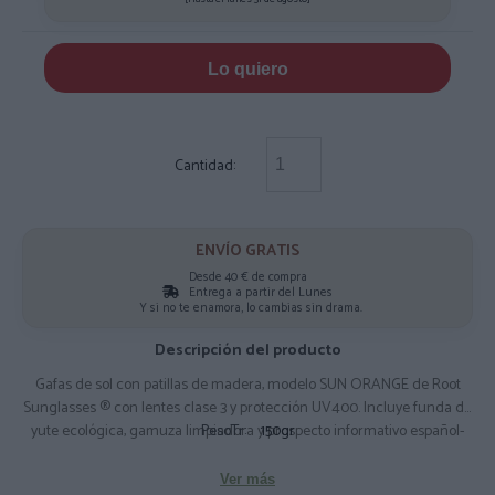
Lo quiero
Cantidad:
ENVÍO GRATIS
Desde 40 € de compra
Entrega a partir del Lunes
Y si no te enamora, lo cambias sin drama.
Descripción del producto
Gafas de sol con patillas de madera, modelo SUN ORANGE de Root
Sunglasses ® con lentes clase 3 y protección UV400. Incluye funda de
yute ecológica, gamuza limpiadora y prospecto informativo español-
PesoTr:
150gr
inglés. Composición: frontal PC - Patillas: Madera de DUWOOD
Medidas Aprox: 136X49x144cm.
Ver más