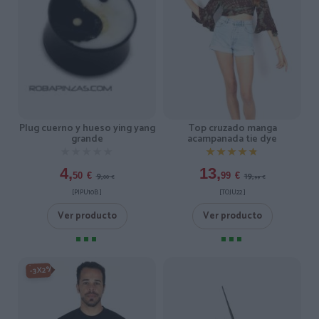
Plug cuerno y hueso ying yang
Top cruzado manga
grande
acampanada tie dye
★★★★★
★★★★★
★★★★★
★★★★★
4,
13,
9,
19,
50
€
99
€
00
€
99
€
[PIPU10B ]
[TOJU22 ]
Ver producto
Ver producto
-3X2%