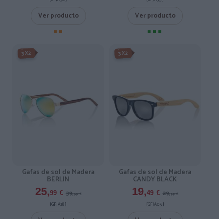
Ver producto
Ver producto
-3X2%
-3X2%
3X2
3X2
Gafas de sol de Madera
Gafas de sol de Madera
BERLIN
CANDY BLACK
25,
19,
39,
29,
99
€
49
€
99
€
99
€
[GFJA18 ]
[GFJA05 ]