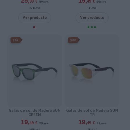
25,
19,
39,
29,
99
€
49
€
99
€
99
€
[GFJA59 ]
[GFJA58 ]
Ver producto
Ver producto
-3X2%
-3X2%
3X2
3X2
Gafas de sol de Madera SUN
Gafas de sol de Madera SUN
GREEN
TR
19,
19,
29,
29,
49
€
49
€
99
€
99
€
[GFJA36 ]
[GFJA35 ]