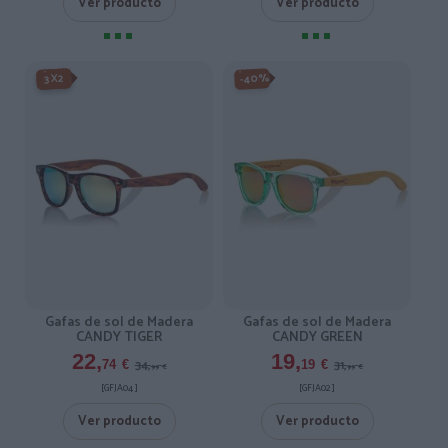
Ver producto
Ver producto
-3X2%
-40%
3X2
Gafas de sol de Madera
Gafas de sol de Madera
CANDY TIGER
CANDY GREEN
22,
19,
34,
31,
74
€
19
€
99
€
99
€
[GFJA04 ]
[GFJA02 ]
Ver producto
Ver producto