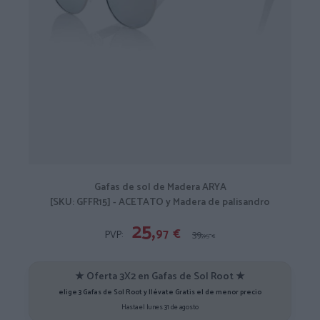
Gafas de sol de Madera ARYA
[SKU: GFFR15] - ACETATO y Madera de palisandro
25,
97
€
PVP:
39,
95
€
★ Oferta 3X2 en Gafas de Sol Root ★
elige 3 Gafas de Sol Root y llévate Gratis el de menor precio
Hasta el lunes 31 de agosto