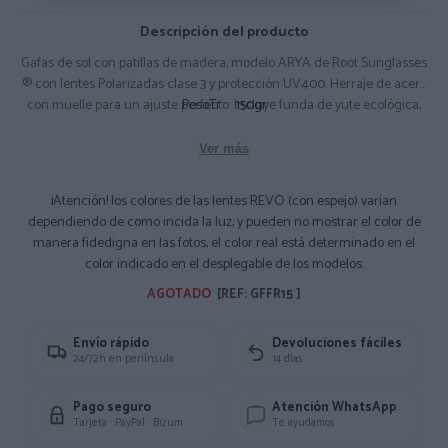
Descripción del producto
Gafas de sol con patillas de madera, modelo ARYA de Root Sunglasses
® con lentes Polarizadas clase 3 y protección UV400. Herraje de acero
con muelle para un ajuste perfecto. Incluye funda de yute ecológica,
PesoTr:
150gr
gamuza limpiadora y prospecto informativo español-inglés. Lentes
revo = espejadas. Composición: ACETATO y Madera de palisandro
Ver más
¡Atención! los colores de las lentes REVO (con espejo) varían
dependiendo de como incida la luz, y pueden no mostrar el color de
manera fidedigna en las fotos, el color real está determinado en el
color indicado en el desplegable de los modelos.
AGOTADO 
[REF: GFFR15 ]
Envío rápido
Devoluciones fáciles
24/72h en península
14 días
Pago seguro
Atención WhatsApp
Tarjeta · PayPal · Bizum
Te ayudamos