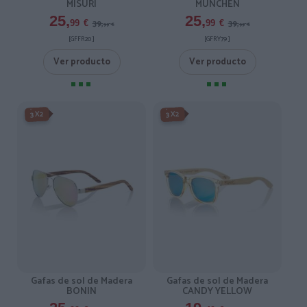
MISURI
MUNCHEN
25,
25,
39,
39,
99
€
99
€
99
€
99
€
[GFFR20 ]
[GFRY79 ]
Ver producto
Ver producto
-3X2%
-3X2%
3X2
3X2
Gafas de sol de Madera
Gafas de sol de Madera
BONIN
CANDY YELLOW