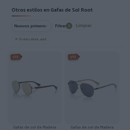
Otros estilos en Gafas de Sol Root
Limpiar
Filtrar
1
✕ Orden date_add
-3X2%
-3X2%
3X2
3X2
Gafas de sol de Madera
Gafas de sol de Madera