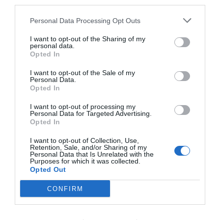
third parties.
Personal Data Processing Opt Outs
Cargar más productos
I want to opt-out of the Sharing of my
personal data.
Opted In
1
2
3
4
I want to opt-out of the Sale of my
Personal Data.
Opted In
I want to opt-out of processing my
Personal Data for Targeted Advertising.
Opted In
ZAS DESDE 1999
Casi 3 décadas vistiendo almas libres con piezas
I want to opt-out of Collection, Use,
auténticas traídas directamente de origen.
Retention, Sale, and/or Sharing of my
Personal Data that Is Unrelated with the
Purposes for which it was collected.
Opted Out
4,7/5 · 1.196 valoraciones
CONFIRM
Ver detalles
›