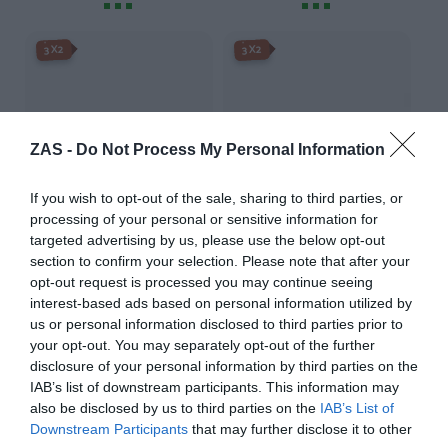
-3X2%
-3X2%
3X2
3X2
ZAS -
Do Not Process My Personal Information
If you wish to opt-out of the sale, sharing to third parties, or
processing of your personal or sensitive information for
targeted advertising by us, please use the below opt-out
section to confirm your selection. Please note that after your
opt-out request is processed you may continue seeing
Gafas de sol de Madera
Gafas de sol de Madera INKY
interest-based ads based on personal information utilized by
KHUN
24,
37,
69
€
us or personal information disclosed to third parties prior to
99
€
22,
34,
74
€
99
€
your opt-out. You may separately opt-out of the further
[GFDS63 ]
[GFDS64 ]
disclosure of your personal information by third parties on the
Ver producto
IAB’s list of downstream participants. This information may
Ver producto
also be disclosed by us to third parties on the
IAB’s List of
Downstream Participants
that may further disclose it to other