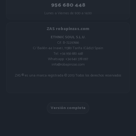
956 680 448
Lunes a Viernes de 9:00 a 14:00
ZAS robapinzas.com
ETHNIC SOUL S.L.U.
Cif. B-72297666
C/ Bailén 44 (nave), 11380 Tarifa (Cádiz) Spain
Tel. +34 956 680 448
Whatsapp: +34 640 378 097
info@robapinzas.com
ZAS ® es una marca registrada © 2013 Todos los derechos reservados
Versión completa