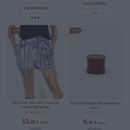
Ver producto
Ver producto
-50%
-15%
Short tie dye sol y luna en
Plug dilatador de madera y
tonos vibrantes
coco
★★★★★
★★★★★
★★★★★
★★★★★
11,
5,
13,
89
€
11,
98
€
99
€
95
€
[PAEV75 ]
[PIPUM15B ]