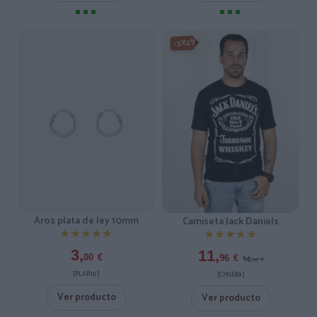
-3X2%
Aros plata de ley 10mm
Camiseta Jack Daniels
★★★★★
★★★★★
★★★★★
★★★★★
3,
11,
00
€
14,
96
€
95
€
[PLAR10 ]
[CMSE89 ]
Ver producto
Ver producto