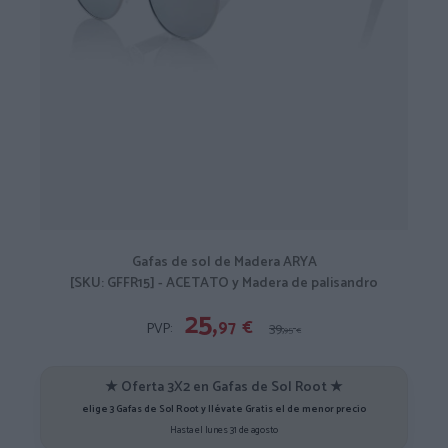
Gafas de sol de Madera ARYA
[SKU: GFFR15] - ACETATO y Madera de palisandro
25,
97
€
PVP:
39,
95
€
★ Oferta 3X2 en Gafas de Sol Root ★
elige 3 Gafas de Sol Root y llévate Gratis el de menor precio
Hasta el lunes 31 de agosto