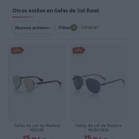
Otros estilos en Gafas de Sol Root
Limpiar
Filtrar
0
-3X2%
-3X2%
3X2
3X2
Gafas de sol de Madera
Gafas de sol de Madera
MISURI
MUNCHEN
25,
25,
99
€
99
€