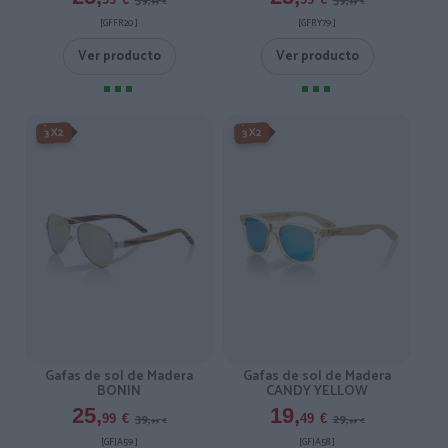
39,
39,
99
€
99
€
[GFFR20 ]
[GFRY79 ]
Ver producto
Ver producto
-3X2%
-3X2%
3X2
3X2
Gafas de sol de Madera
Gafas de sol de Madera
BONIN
CANDY YELLOW
25,
19,
39,
29,
99
€
49
€
99
€
99
€
[GFJA59 ]
[GFJA58 ]