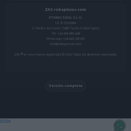
ZAS robapinzas.com
ETHNIC SOUL S.L.U.
Cif. B-72297666
C/ Bailén 44 (nave), 11380 Tarifa (Cádiz) Spain
Tel. +34 956 680 448
Whatsapp: +34 640 378 097
info@robapinzas.com
ZAS ® es una marca registrada © 2013 Todos los derechos reservados
Versión completa
GFFR15