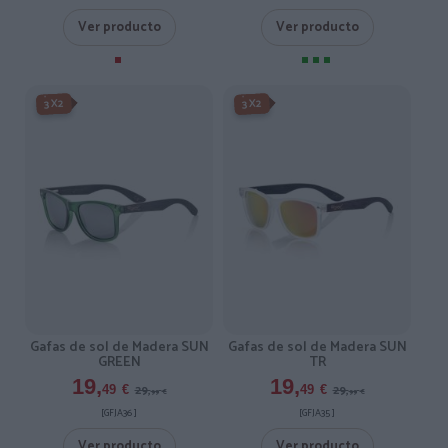
Ver producto
Ver producto
-3X2%
-3X2%
3X2
3X2
Gafas de sol de Madera SUN
Gafas de sol de Madera SUN
GREEN
TR
19,
19,
29,
29,
49
€
49
€
99
€
99
€
[GFJA36 ]
[GFJA35 ]
Ver producto
Ver producto