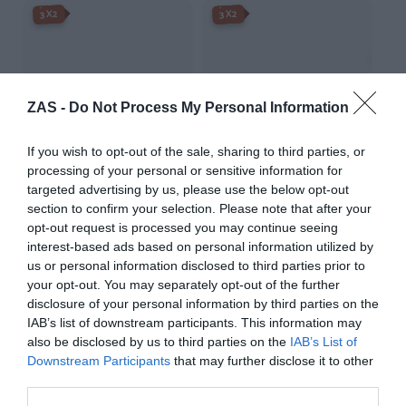
-3X2%
-3X2%
3X2
3X2
ZAS -
Do Not Process My Personal Information
If you wish to opt-out of the sale, sharing to third parties, or
processing of your personal or sensitive information for
targeted advertising by us, please use the below opt-out
section to confirm your selection. Please note that after your
opt-out request is processed you may continue seeing
Gafas de sol de Madera
Gafas de sol de Madera INKY
interest-based ads based on personal information utilized by
KHUN
24,
37,
69
€
99
€
us or personal information disclosed to third parties prior to
22,
34,
74
€
99
€
[GFDS63 ]
your opt-out. You may separately opt-out of the further
[GFDS64 ]
disclosure of your personal information by third parties on the
Ver producto
IAB’s list of downstream participants. This information may
Ver producto
also be disclosed by us to third parties on the
IAB’s List of
Downstream Participants
that may further disclose it to other
third parties.