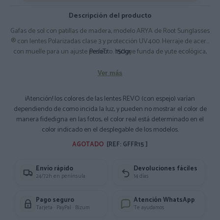
Descripción del producto
Gafas de sol con patillas de madera, modelo ARYA de Root Sunglasses
® con lentes Polarizadas clase 3 y protección UV400. Herraje de acero
con muelle para un ajuste perfecto. Incluye funda de yute ecológica,
PesoTr:
150gr
gamuza limpiadora y prospecto informativo español-inglés. Lentes
revo = espejadas. Composición: ACETATO y Madera de palisandro
Ver más
¡Atención! los colores de las lentes REVO (con espejo) varían
dependiendo de como incida la luz, y pueden no mostrar el color de
manera fidedigna en las fotos, el color real está determinado en el
color indicado en el desplegable de los modelos.
AGOTADO 
[REF: GFFR15 ]
Envío rápido
Devoluciones fáciles
24/72h en península
14 días
Pago seguro
Atención WhatsApp
Tarjeta · PayPal · Bizum
Te ayudamos