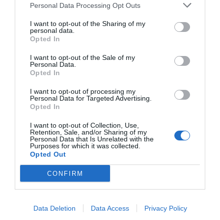
Personal Data Processing Opt Outs
Cargar más productos
I want to opt-out of the Sharing of my
personal data.
Opted In
1
2
3
4
I want to opt-out of the Sale of my
Personal Data.
Opted In
I want to opt-out of processing my
Personal Data for Targeted Advertising.
Opted In
ZAS DESDE 1999
Casi 3 décadas vistiendo almas libres con piezas
I want to opt-out of Collection, Use,
auténticas traídas directamente de origen.
Retention, Sale, and/or Sharing of my
Personal Data that Is Unrelated with the
Purposes for which it was collected.
4,7/5 · 1.195 valoraciones
Opted Out
Ver detalles
›
CONFIRM
Data Deletion
Data Access
Privacy Policy
Sigue explorando