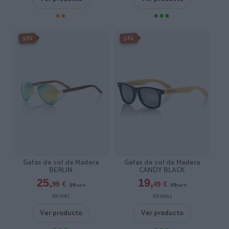
-3X2%
-3X2%
3X2
3X2
Gafas de sol de Madera
Gafas de sol de Madera
BERLIN
CANDY BLACK
25,
19,
39,
29,
99
€
49
€
99
€
99
€
[GFJA18 ]
[GFJA05 ]
Ver producto
Ver producto