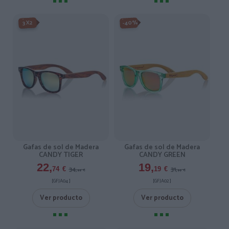
-3X2%
-40%
3X2
Gafas de sol de Madera
Gafas de sol de Madera
CANDY TIGER
CANDY GREEN
22,
19,
34,
31,
74
€
19
€
99
€
99
€
[GFJA04 ]
[GFJA02 ]
Ver producto
Ver producto