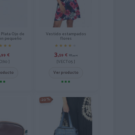
Vestido estampados
 Plata Ojo de
flores
ón pequeño
★★★★★
★★★★★
★★★
★★★
3,
,
59
€
99
€
17,
95
€
[VECT05 ]
OJ10 ]
Ver producto
roducto
-20%