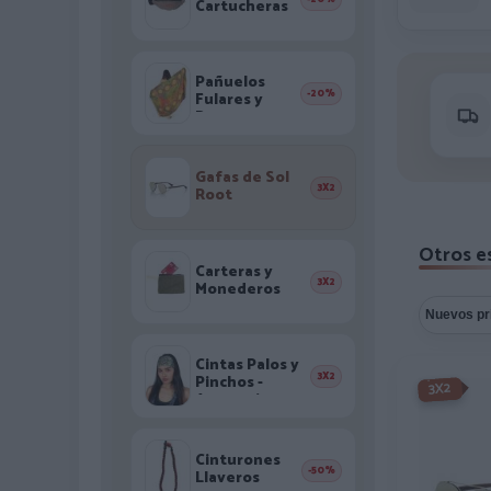
Cartucheras
Pañuelos
-20%
Fulares y
Pareos
Gafas de Sol
3X2
Root
Otros es
Carteras y
3X2
Monederos
Cintas Palos y
3X2
Pinchos -
-3X2%
3X2
Accesorios
Pelo
Cinturones
-50%
Llaveros