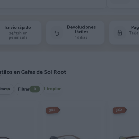
Devoluciones
Envío rápido
Pag
fáciles
24/72h en
Tarje
península
14 días
tilos en Gafas de Sol Root
Limpiar
Filtrar
0
-3X2%
-3X2%
3X2
3X2