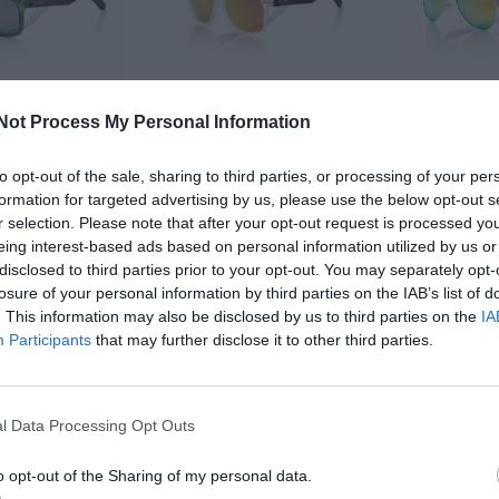
Not Process My Personal Information
e sol de Madera
Gafas de sol de Madera
Gafas de s
UN GREEN
SUN TR
BE
to opt-out of the sale, sharing to third parties, or processing of your per
,
19,
25,
formation for targeted advertising by us, please use the below opt-out s
49
€
49
€
9
29,
29,
99
€
99
€
r selection. Please note that after your opt-out request is processed y
GFJA36 ]
[GFJA35 ]
[GF
eing interest-based ads based on personal information utilized by us or
disclosed to third parties prior to your opt-out. You may separately opt-
r producto
Ver producto
Ver p
losure of your personal information by third parties on the IAB’s list of
. This information may also be disclosed by us to third parties on the
IA
Participants
that may further disclose it to other third parties.
-3X2%
-40%
3X2
l Data Processing Opt Outs
o opt-out of the Sharing of my personal data.