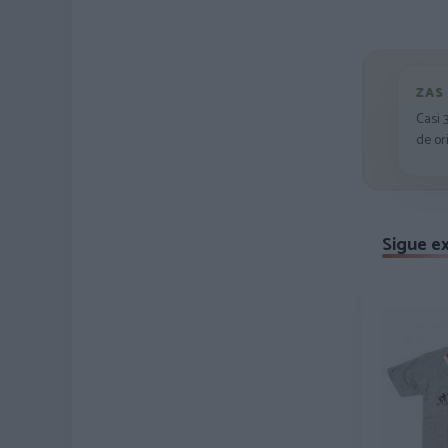
ZAS
Casi 
de or
Sigue e