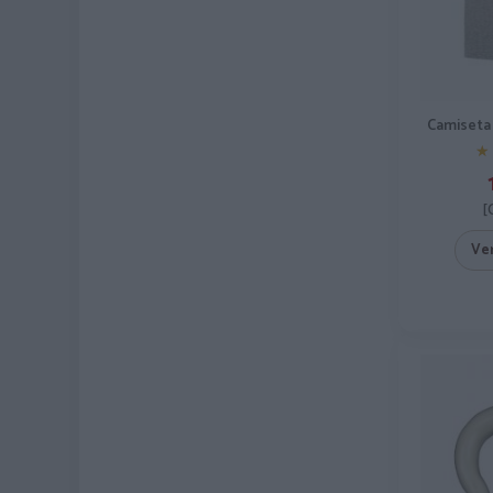
Camiseta 
★
★
[
Ve