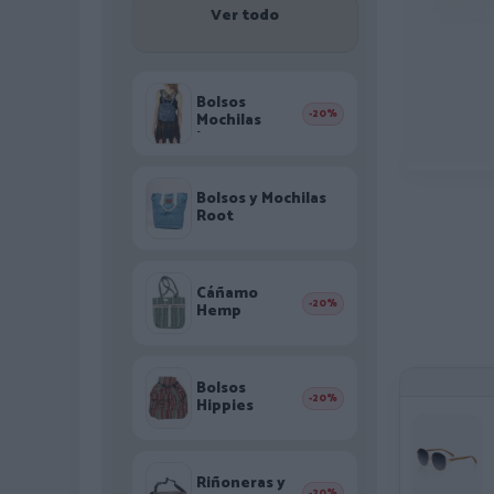
Ver todo
Bolsos
-20%
Mochilas
Jeans
Bolsos y Mochilas
Root
Cáñamo
-20%
Hemp
Bolsos
-20%
Hippies
Riñoneras y
-20%