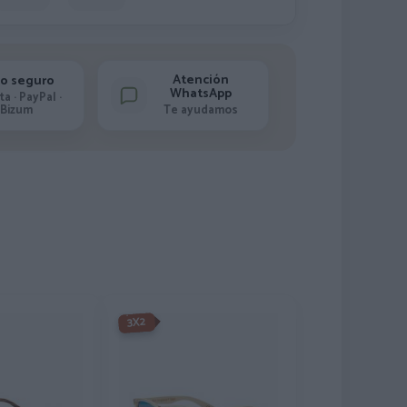
Atención
o seguro
WhatsApp
ta · PayPal ·
Bizum
Te ayudamos
-3X2%
3X2