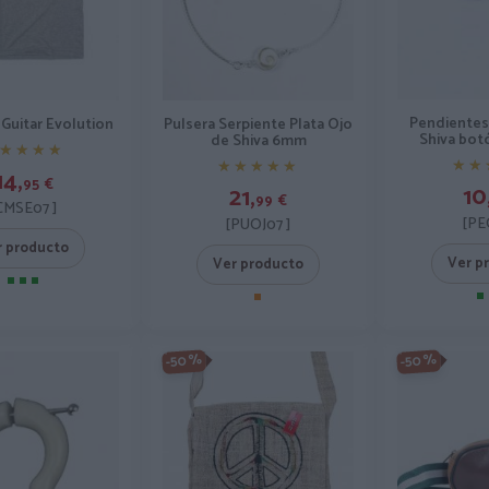
Pendientes
Guitar Evolution
Pulsera Serpiente Plata Ojo
Shiva bot
de Shiva 6mm
★★★★
★★★★
★★
★★
★★★★★
★★★★★
14,
95
€
10
21,
99
€
CMSE07 ]
[PE
[PUOJ07 ]
r producto
Ver p
Ver producto
-50%
-50%