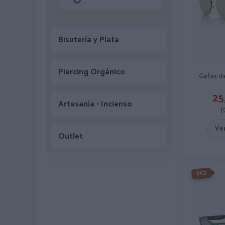
Bisutería y Plata
Piercing Orgánico
Gafas d
25
Artesanía - Incienso
[
Ve
Outlet
-3X2%
3X2