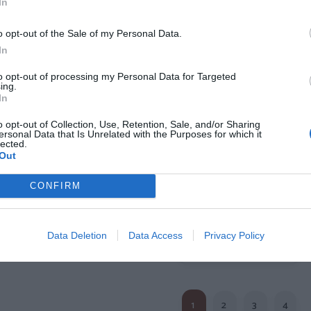
In
o opt-out of the Sale of my Personal Data.
In
to opt-out of processing my Personal Data for Targeted
ing.
e sol de Madera
Gafas de sol de Madera
Gafas de s
In
NDY TIGER
CANDY GREEN
K
,
19,
22,
74
€
19
€
74
34,
31,
o opt-out of Collection, Use, Retention, Sale, and/or Sharing
99
€
99
€
ersonal Data that Is Unrelated with the Purposes for which it
GFJA04 ]
[GFJA02 ]
[GFD
lected.
Out
r producto
Ver producto
Ver p
CONFIRM
Data Deletion
Data Access
Privacy Policy
Cargar más productos
1
2
3
4