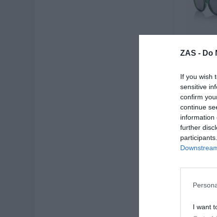
ZAS -
Do 
Gafas d
S
If you wish 
19
sensitive in
confirm you
[
continue se
information 
Ve
further disc
participants
Downstream 
-3X2%
3X2
Persona
I want t