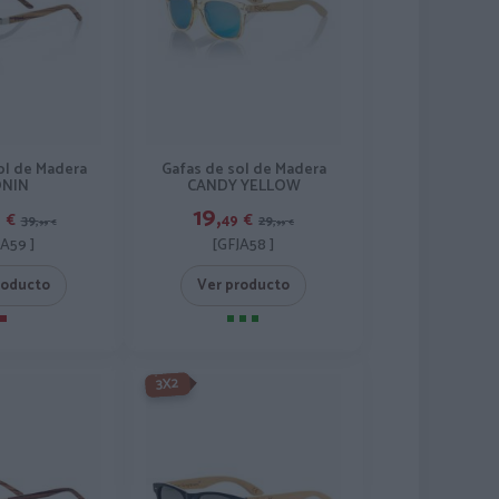
ol de Madera
Gafas de sol de Madera
NIN
CANDY YELLOW
19,
9
€
49
€
39,
29,
99
€
99
€
JA59 ]
[GFJA58 ]
roducto
Ver producto
-3X2%
3X2