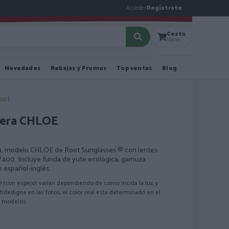
Acceder
Regístrate
Cesta
Vacío
Novedades
Rebajas y Promos
Top ventas
Blog
Root
dera CHLOE
era, modelo CHLOE de Root Sunglasses ® con lentes
UV400. Incluye funda de yute ecológica, gamuza
o español-inglés.
O (con espejo) varían dependiendo de como incida la luz, y
idedigna en las fotos, el color real está determinado en el
s modelos.