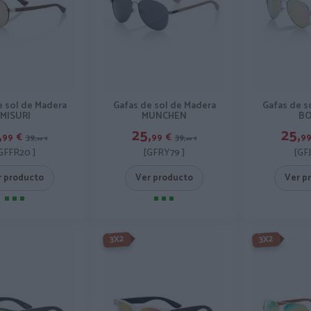
e sol de Madera
Gafas de sol de Madera
Gafas de s
MISURI
MUNCHEN
BO
,
25,
25,
99
€
99
€
9
39,
39,
99
€
99
€
GFFR20 ]
[GFRY79 ]
[GF
r producto
Ver producto
Ver p
-3X2%
-3X2%
3X2
3X2