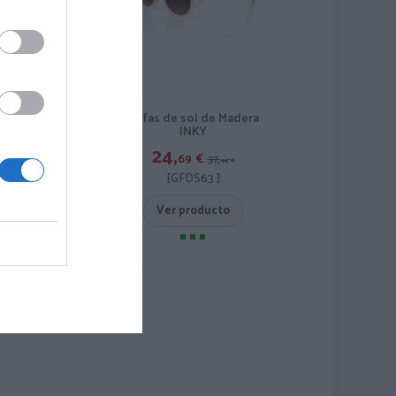
ol de Madera
Gafas de sol de Madera
HUN
INKY
24,
€
69
€
34,
37,
99
€
99
€
S64 ]
[GFDS63 ]
roducto
Ver producto