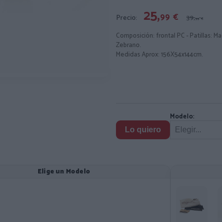
25,
99
€
Precio:
39,
99
€
Composición: frontal PC - Patillas: M
Zebrano.
Medidas Aprox: 156X54x144cm.
Modelo:
Lo quiero
Elige un Modelo