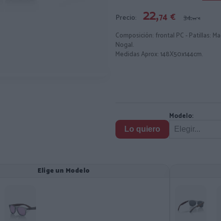
22,
74
€
Precio:
34,
99
€
Composición: frontal PC - Patillas: M
Nogal.
Medidas Aprox: 148X50x144cm.
Modelo:
Lo quiero
Elige un Modelo