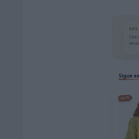
ZAS
Casi 
de or
Sigue e
-50%