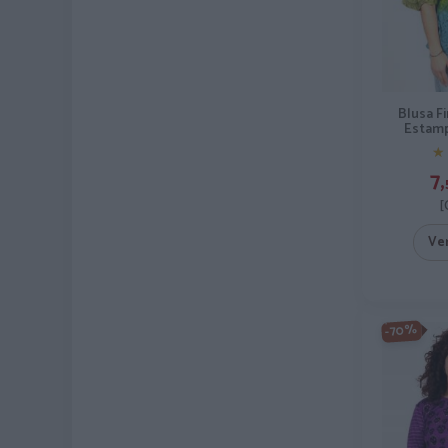
Blusa Fi
Estamp
★
★
7,
[
Ve
-70%