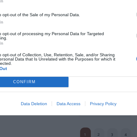
In
o opt-out of the Sale of my Personal Data.
In
to opt-out of processing my Personal Data for Targeted
ing.
e sol de Madera
Gafas de sol de Madera
Gafas de s
In
NDY TIGER
CANDY GREEN
K
,
19,
22,
74
€
19
€
74
34,
31,
o opt-out of Collection, Use, Retention, Sale, and/or Sharing
99
€
99
€
ersonal Data that Is Unrelated with the Purposes for which it
GFJA04 ]
[GFJA02 ]
[GFD
lected.
Out
r producto
Ver producto
Ver p
CONFIRM
Data Deletion
Data Access
Privacy Policy
Cargar más productos
1
2
3
4