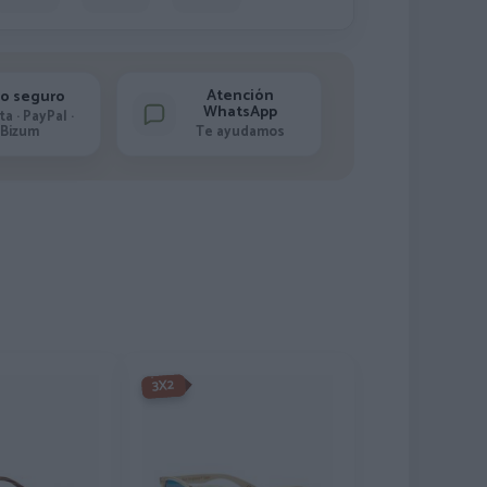
Atención
o seguro
WhatsApp
ta · PayPal ·
Bizum
Te ayudamos
-3X2%
3X2