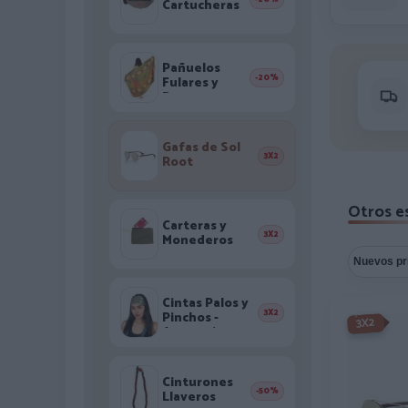
Cartucheras
Pañuelos
-20%
Fulares y
Pareos
Gafas de Sol
3X2
Root
Otros es
Carteras y
3X2
Monederos
Cintas Palos y
3X2
Pinchos -
-3X2%
3X2
Accesorios
Pelo
Cinturones
-50%
Llaveros