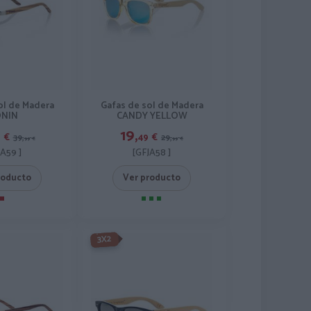
ol de Madera
Gafas de sol de Madera
NIN
CANDY YELLOW
19,
9
€
49
€
39,
29,
99
€
99
€
JA59 ]
[GFJA58 ]
roducto
Ver producto
-3X2%
3X2