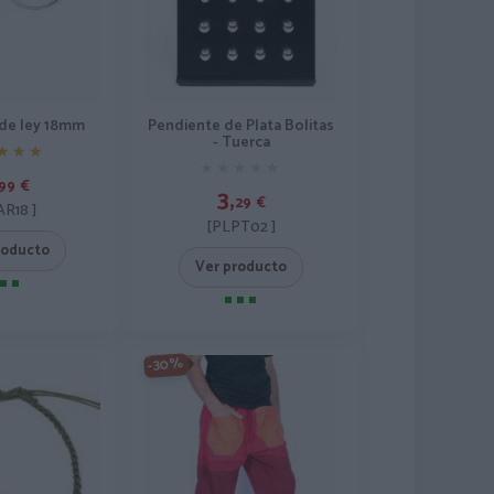
 de ley 18mm
Pendiente de Plata Bolitas
- Tuerca
★★★
★★★
★★★★★
★★★★★
99
€
3,
29
€
AR18 ]
[PLPT02 ]
roducto
Ver producto
-30%