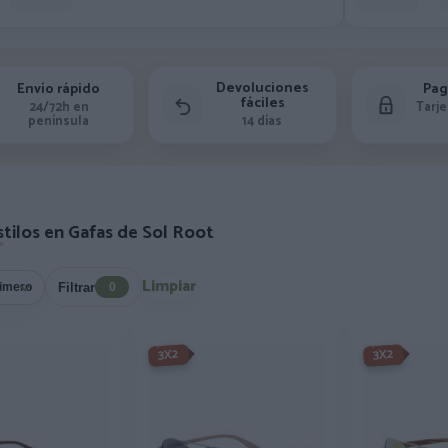
Devoluciones
Envío rápido
Pag
fáciles
24/72h en
Tarje
península
14 días
tilos en Gafas de Sol Root
Limpiar
Filtrar
0
-3X2%
-3X2%
3X2
3X2