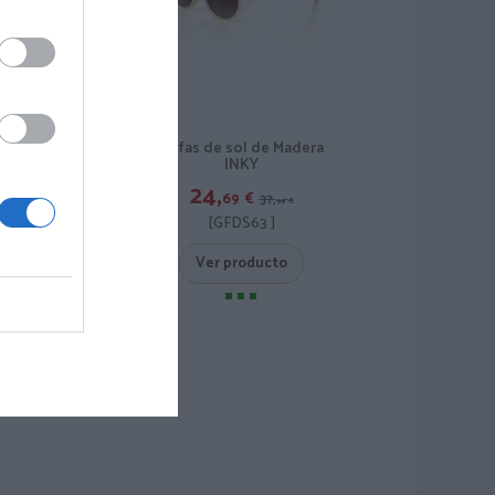
ol de Madera
Gafas de sol de Madera
HUN
INKY
24,
€
69
€
34,
37,
99
€
99
€
S64 ]
[GFDS63 ]
roducto
Ver producto