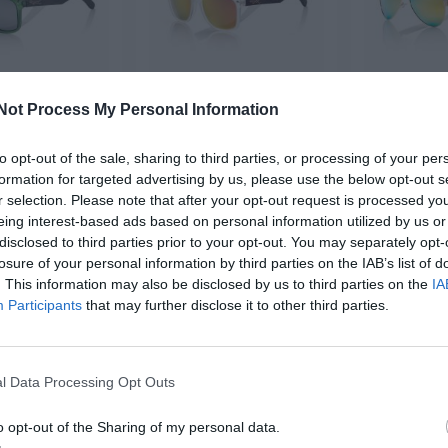
Not Process My Personal Information
e sol de Madera
Gafas de sol de Madera
Gafas de s
UN GREEN
SUN TR
BE
to opt-out of the sale, sharing to third parties, or processing of your per
,
19,
25,
formation for targeted advertising by us, please use the below opt-out s
49
€
49
€
9
29,
29,
99
€
99
€
r selection. Please note that after your opt-out request is processed y
GFJA36 ]
[GFJA35 ]
[GF
eing interest-based ads based on personal information utilized by us or
disclosed to third parties prior to your opt-out. You may separately opt-
r producto
Ver producto
Ver p
losure of your personal information by third parties on the IAB’s list of
. This information may also be disclosed by us to third parties on the
IA
Participants
that may further disclose it to other third parties.
-3X2%
-40%
3X2
l Data Processing Opt Outs
o opt-out of the Sharing of my personal data.