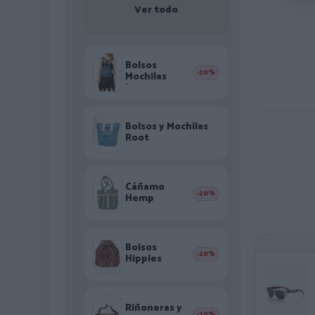
Ver todo
Bolsos
-20%
Mochilas
Jeans
Bolsos y Mochilas
Root
Cáñamo
-20%
Hemp
Bolsos
-20%
Hippies
Riñoneras y
-20%