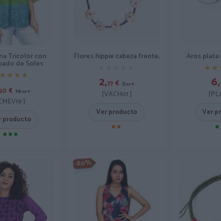
Flores hippie cabeza frente,
na Tricolor con
Aros plata
ado de Soles
★★★★★
★★★★★
★★
★★
★★★★
★★★★
2,
6,
77
€
3,
95
€
50
€
14,
[VACH01 ]
99
€
[PL
CMEV19 ]
Ver producto
Ver p
r producto
-80%