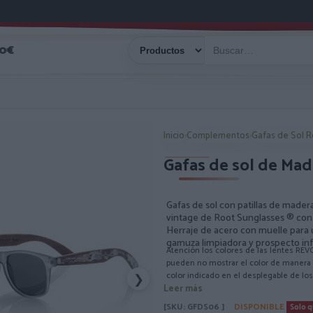
40€
Inicio
›
Complementos
›
Gafas de Sol 
Gafas de sol de Ma
Gafas de sol con patillas de made
vintage de Root Sunglasses ® con 
Herraje de acero con muelle para u
gamuza limpiadora y prospecto inf
Atención los colores de las lentes REV
pueden no mostrar el color de manera f
color indicado en el desplegable de lo
❯
Leer más
[SKU: GFDS06 ]
DISPONIBLE
Solo q