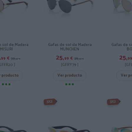
e sol de Madera
Gafas de sol de Madera
Gafas de s
MISURI
MUNCHEN
BO
,
25,
25,
99
€
99
€
9
39,
39,
99
€
99
€
GFFR20 ]
[GFRY79 ]
[GF
r producto
Ver producto
Ver p
-3X2%
-3X2%
3X2
3X2