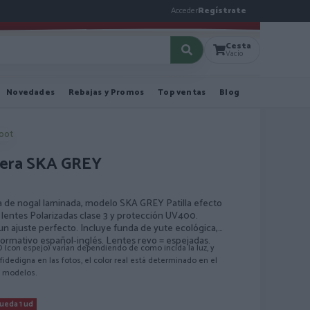
Acceder
Regístrate
Cesta
Vacío
Novedades
Rebajas y Promos
Top ventas
Blog
Root
dera SKA GREY
ra de nogal laminada, modelo SKA GREY Patilla efecto
lentes Polarizadas clase 3 y protección UV400.
n ajuste perfecto. Incluye funda de yute ecológica,
ormativo español-inglés. Lentes revo = espejadas.
O (con espejo) varían dependiendo de como incida la luz, y
idedigna en las fotos, el color real está determinado en el
s modelos.
ueda 1 ud