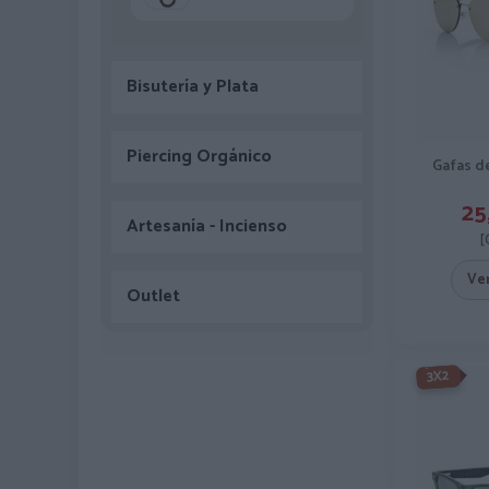
Bisutería y Plata
Piercing Orgánico
Gafas d
25
Artesanía - Incienso
[
Ve
Outlet
-3X2%
3X2