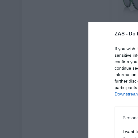
ZAS -
Do 
Gafas d
S
If you wish 
19
sensitive in
confirm you
[
continue se
information 
Ve
further disc
participants
Downstream 
-3X2%
3X2
Persona
I want t