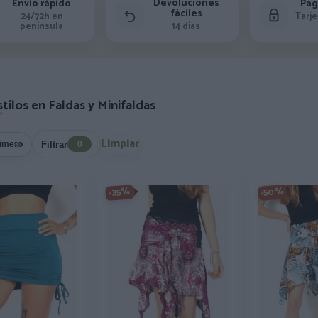
Devoluciones
Envío rápido
Pag
fáciles
24/72h en
Tarje
península
14 días
tilos en Faldas y Minifaldas
Limpiar
Filtrar
0
-50%
-35%