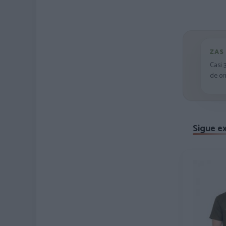
ZAS
Casi 
de or
Sigue e