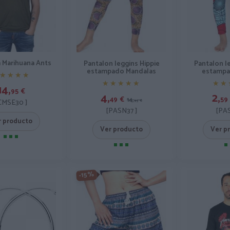
 Marihuana Ants
Pantalon leggins Hippie
Pantalon l
estampado Mandalas
estampa
★★★★
★★★★
★★★★★
★★★★★
★★
★★
14,
95
€
4,
2,
49
€
59
14,
CMSE30 ]
95
€
[PASN37 ]
[PAS
r producto
Ver producto
Ver p
-15%