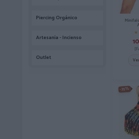
Piercing Orgánico
Minifal
★
★
Artesanía - Incienso
10
[F
Outlet
Ve
-35%