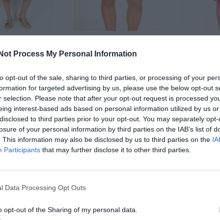
ppie Tie Dye con
Minifalda hippie bordada
Falda Hipp
vuelo
con flecos
P
Not Process My Personal Information
★★★★
★★★★
★★★★★
★★★★★
★★
★★
,
16,
7,
99
€
09
€
50
19,
22,
to opt-out of the sale, sharing to third parties, or processing of your per
99
€
99
€
FAPN07 ]
[FAEV21 ]
[FAP
formation for targeted advertising by us, please use the below opt-out s
r selection. Please note that after your opt-out request is processed y
r producto
Ver producto
Ver p
eing interest-based ads based on personal information utilized by us or
disclosed to third parties prior to your opt-out. You may separately opt-
losure of your personal information by third parties on the IAB’s list of
. This information may also be disclosed by us to third parties on the
IA
-50%
Participants
that may further disclose it to other third parties.
l Data Processing Opt Outs
o opt-out of the Sharing of my personal data.