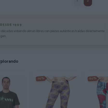
1
2
 DESDE 1999
3 décadas vistiendo almas libres con piezas auténticas traídas directamente
igen.
xplorando
-80%
-70%