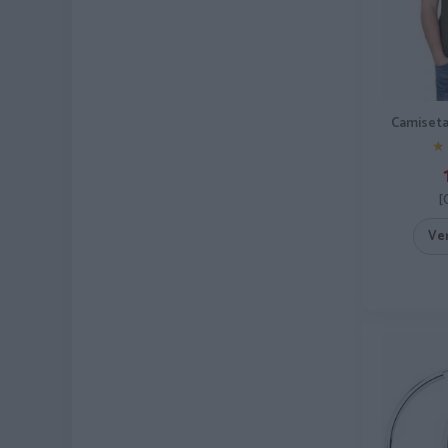
Camiseta
★
★
[
Ve