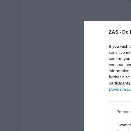
Falda hi
ZAS -
Do 
★
★
12
If you wish 
[
sensitive in
confirm you
Ve
continue se
information 
further disc
participants
-50%
Downstream 
Persona
I want t