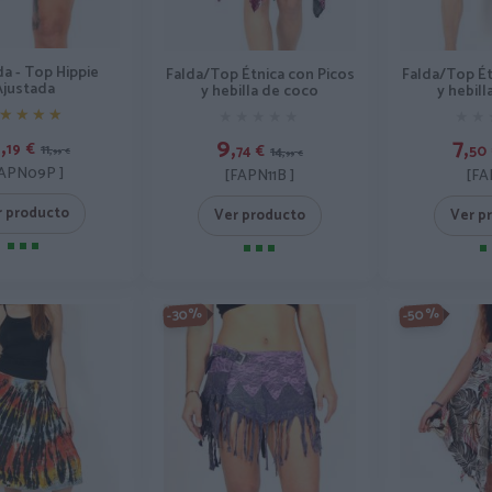
da - Top Hippie
Falda/Top Étnica con Picos
Falda/Top Ét
Ajustada
y hebilla de coco
y hebil
★★★★
★★★★
★★★★★
★★★★★
★★
★★
,
9,
7,
19
€
74
€
11,
50
14,
99
€
99
€
APN09P ]
[FAPN11B ]
[FA
r producto
Ver producto
Ver p
-50%
-30%