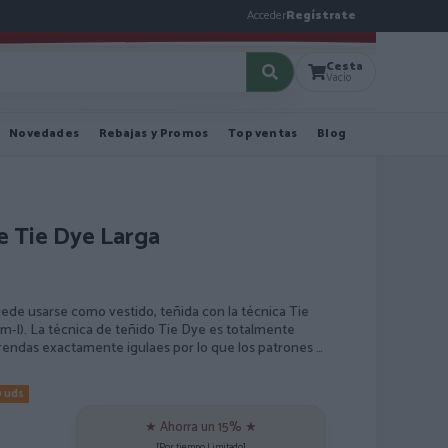
Acceder
Regístrate
Cesta
Vacío
Novedades
Rebajas y Promos
Top ventas
Blog
e Tie Dye Larga
ede usarse como vestido, teñida con la técnica Tie
 (m-l). La técnica de teñido Tie Dye es totalmente
endas exactamente igulaes por lo que los patrones y
0 uds
★ Ahorra un 15% ★
[Por tiempo Limitado]