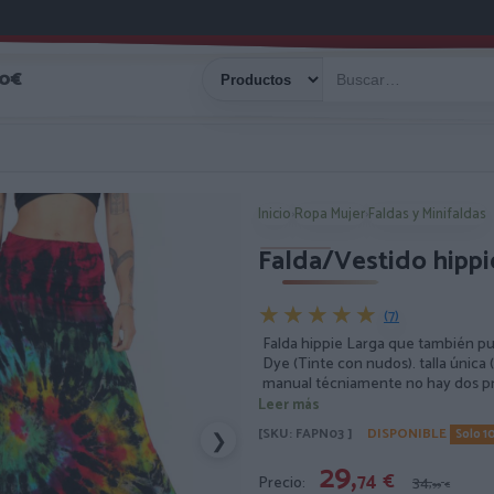
40€
Inicio
›
Ropa Mujer
›
Faldas y Minifaldas
Falda/Vestido hippi
★★★★★
★★★★★
(7)
Falda hippie Larga que también pu
Dye (Tinte con nudos). talla única
manual técniamente no hay dos pr
colores son aproximados.
Leer más
[SKU: FAPN03 ]
DISPONIBLE
Solo 1
❯
29,
74
€
Precio:
34,
99
€