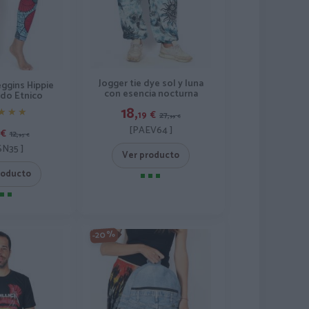
Jogger tie dye sol y luna
eggins Hippie
con esencia nocturna
do Etnico
18,
★★★
★★★
19
€
27,
99
€
[PAEV64 ]
€
12,
95
€
N35 ]
Ver producto
roducto
-20%