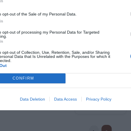
In
o opt-out of the Sale of my Personal Data.
In
to opt-out of processing my Personal Data for Targeted
alda Hippie Tie Dye
Falda Hippie Cruzada Tie Dye
ing.
ampado de Setas
In
★★★★★
★★★★★
★★★★★
★★★★★
11,
48
€
22,
10,
o opt-out of Collection, Use, Retention, Sale, and/or Sharing
95
€
00
€
19,
ersonal Data that Is Unrelated with the Purposes for which it
99
€
[FAEV27 ]
lected.
[FAEV34 ]
Out
Ver producto
Ver producto
CONFIRM
Data Deletion
Data Access
Privacy Policy
Cargar más productos