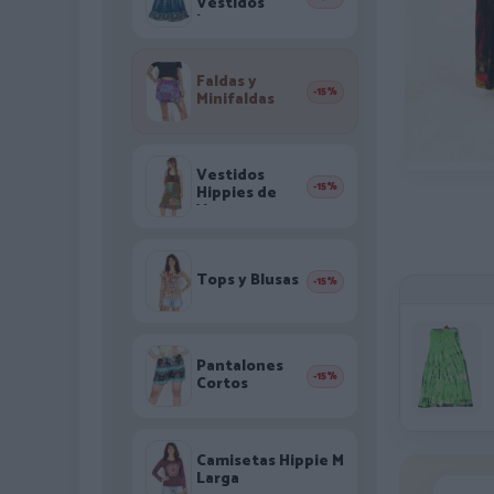
Vestidos
largos
Faldas y
-15%
Minifaldas
Vestidos
-15%
Hippies de
Verano
Tops y Blusas
-15%
Pantalones
-15%
Cortos
Camisetas Hippie M
Larga