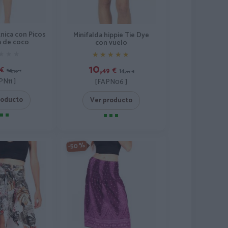
nica con Picos
Minifalda hippie Tie Dye
la de coco
con vuelo
★★★
★★★
★★★★★
★★★★★
10,
€
49
€
14,
14,
99
€
99
€
PN11 ]
[FAPN06 ]
roducto
Ver producto
-50%